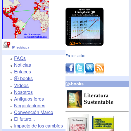
IP registrada
En contacto:
FAQs
Noticias
Enlaces
ⓔ-books
ⓔ-books
Videos
Nosotros
Antiguos foros
Negociaciones
Convención Marco
El futuro...
Impacto de los cambios