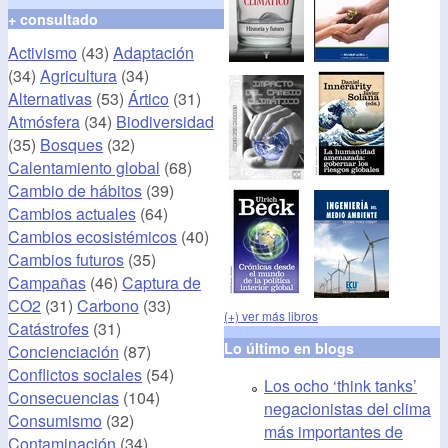
+ consultado
Activismo
(43)
Adaptación
(34)
Agricultura
(34)
Alternativas
(53)
Ártico
(31)
Atmósfera
(34)
Biodiversidad
(35)
Bosques
(32)
Calentamiento global
(68)
Cambio de hábitos
(39)
Cambios actuales
(64)
Cambios ecosistémicos
(40)
Cambios futuros
(35)
Campañas
(46)
Captura de
CO2
(31)
Carbono
(33)
(+) ver más libros
Catástrofes
(31)
Lo último en blogs
Concienciación
(87)
Conflictos sociales
(54)
Los ocho ‘think tanks’
Consecuencias
(104)
negacionistas del clima
Consumismo
(32)
más importantes de
Contaminación
(34)