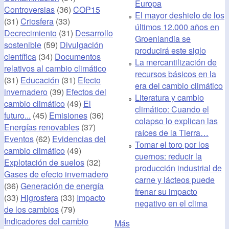
Europa
Controversias
(36)
COP15
El mayor deshielo de los
(31)
Criosfera
(33)
últimos 12.000 años en
Decrecimiento
(31)
Desarrollo
Groenlandia se
sostenible
(59)
Divulgación
producirá este siglo
científica
(34)
Documentos
La mercantilización de
relativos al cambio climático
recursos básicos en la
(31)
Educación
(31)
Efecto
era del cambio climático
invernadero
(39)
Efectos del
Literatura y cambio
cambio climático
(49)
El
climático: Cuando el
futuro...
(45)
Emisiones
(36)
colapso lo explican las
Energías renovables
(37)
raíces de la Tierra…
Eventos
(62)
Evidencias del
Tomar el toro por los
cambio climático
(49)
cuernos: reducir la
Explotación de suelos
(32)
producción industrial de
Gases de efecto invernadero
carne y lácteos puede
(36)
Generación de energía
frenar su impacto
(33)
Higrosfera
(33)
Impacto
negativo en el clima
de los cambios
(79)
Indicadores del cambio
Más