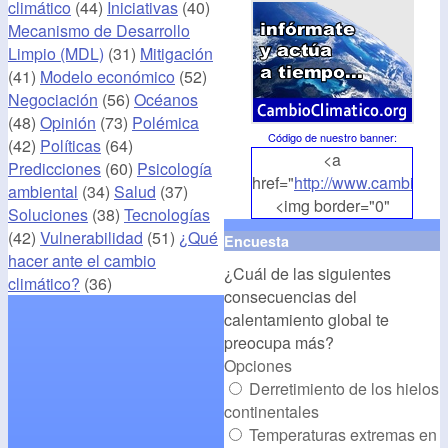
climático
(44)
Iniciativas
(40)
Mecanismo de Desarrollo
Limpio (MDL)
(31)
Mitigación
(41)
Modelo económico
(52)
Negociación
(56)
Océanos
(48)
Opinión
(73)
Polémica
Código de nuestro banner
:
(42)
Políticas
(64)
<a
Predicciones
(60)
Psicología
href="
http://www.cambioclim
ambiental
(34)
Salud
(37)
<img border="0"
Soluciones
(38)
Tecnologías
align="middle"
(42)
Vulnerabilidad
(51)
¿Qué
Encuesta
src="
http://www.cambioclim
hacer ante el cambio
¿Cuál de las siguientes
alt="CambioClimatico.org"
climático?
(36)
consecuencias del
/></a>
calentamiento global te
preocupa más?
Opciones
Derretimiento de los hielos
continentales
Temperaturas extremas en