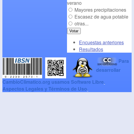
verano
Mayores precipitaciones
Escasez de agua potable
otras...
Encuestas anteriores
Resultados
Para
desarrollar
CambioClimatico.org usamos Software Libre
.
Aspectos Legales y Términos de Uso
.