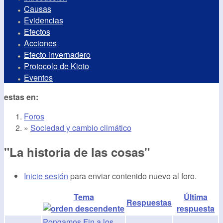
Causas
Evidencias
Efectos
Acciones
Efecto invernadero
Protocolo de Kioto
Eventos
estas en:
Foros
»
Sociedad y cambio climático
"La historia de las cosas"
Inicie sesión
para enviar contenido nuevo al foro.
Tema
Última
Respuestas
respuesta
Pongamos Fin a los