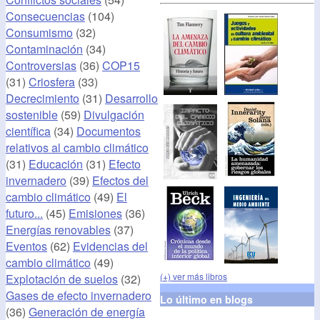
Consecuencias
(104)
Consumismo
(32)
Contaminación
(34)
Controversias
(36)
COP15
(31)
Criosfera
(33)
Decrecimiento
(31)
Desarrollo
sostenible
(59)
Divulgación
científica
(34)
Documentos
relativos al cambio climático
(31)
Educación
(31)
Efecto
invernadero
(39)
Efectos del
cambio climático
(49)
El
futuro...
(45)
Emisiones
(36)
Energías renovables
(37)
Eventos
(62)
Evidencias del
cambio climático
(49)
(+) ver más libros
Explotación de suelos
(32)
Gases de efecto invernadero
Lo último en blogs
(36)
Generación de energía