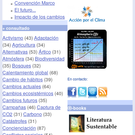
Convención Marco
El futuro...
Impacto de los cambios
+ consultado
Activismo
(43)
Adaptación
(34)
Agricultura
(34)
Alternativas
(53)
Ártico
(31)
Atmósfera
(34)
Biodiversidad
(35)
Bosques
(32)
Calentamiento global
(68)
Cambio de hábitos
(39)
En contacto:
Cambios actuales
(64)
Cambios ecosistémicos
(40)
Cambios futuros
(35)
Campañas
(46)
Captura de
ⓔ-books
CO2
(31)
Carbono
(33)
Catástrofes
(31)
Concienciación
(87)
Conflictos sociales
(54)