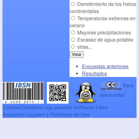
Derretimiento de los hielos
continentales
Temperaturas extremas en
verano
Mayores precipitaciones
Escasez de agua potable
otras...
Encuestas anteriores
Resultados
Para
desarrollar
CambioClimatico.org usamos Software Libre
.
Aspectos Legales y Términos de Uso
.