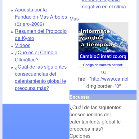
negativo en el clima
Apuesta por la
Fundación Más Árboles
Más
(Enero-2009)
Resumen del Protocolo
de Kyoto
Videos
¿Qué es el Cambio
Climático?
Código de nuestro banner
:
¿Cuál de las siguientes
<a
consecuencias del
href="
http://www.cambioclim
calentamiento global te
<img border="0"
preocupa más?
align="middle"
Encuesta
src="
http://www.cambioclim
¿Cuál de las siguientes
alt="CambioClimatico.org"
consecuencias del
/></a>
calentamiento global te
preocupa más?
Opciones