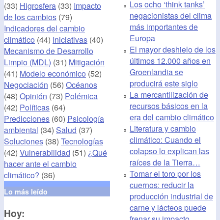
Los ocho ‘think tanks’
(33)
Higrosfera
(33)
Impacto
negacionistas del clima
de los cambios
(79)
más importantes de
Indicadores del cambio
Europa
climático
(44)
Iniciativas
(40)
El mayor deshielo de los
Mecanismo de Desarrollo
últimos 12.000 años en
Limpio (MDL)
(31)
Mitigación
Groenlandia se
(41)
Modelo económico
(52)
producirá este siglo
Negociación
(56)
Océanos
La mercantilización de
(48)
Opinión
(73)
Polémica
recursos básicos en la
(42)
Políticas
(64)
era del cambio climático
Predicciones
(60)
Psicología
Literatura y cambio
ambiental
(34)
Salud
(37)
climático: Cuando el
Soluciones
(38)
Tecnologías
colapso lo explican las
(42)
Vulnerabilidad
(51)
¿Qué
raíces de la Tierra…
hacer ante el cambio
Tomar el toro por los
climático?
(36)
cuernos: reducir la
Lo más leído
producción industrial de
carne y lácteos puede
Hoy:
frenar su impacto