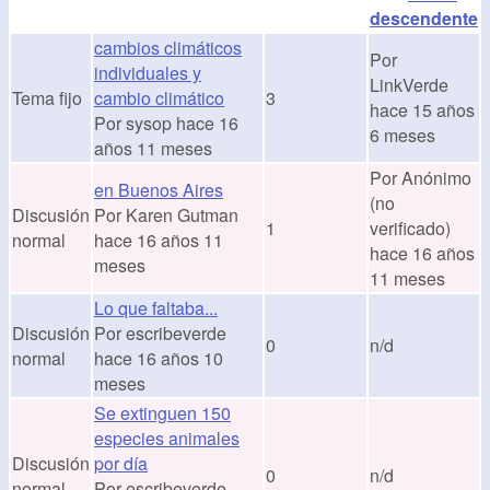
cambios climáticos
Por
individuales y
LinkVerde
Tema fijo
cambio climático
3
hace 15 años
Por
sysop
hace 16
6 meses
años 11 meses
Por
Anónimo
en Buenos Aires
(no
Discusión
Por
Karen Gutman
1
verificado)
normal
hace 16 años 11
hace 16 años
meses
11 meses
Lo que faltaba...
Discusión
Por
escribeverde
0
n/d
normal
hace 16 años 10
meses
Se extinguen 150
especies animales
Discusión
por día
0
n/d
normal
Por
escribeverde