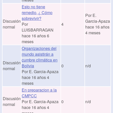
Esto no tiene
remedio, ¿ Cómo
Por
E.
sobrevivir?
Discusión
Garcia-Apaza
Por
4
normal
hace 16 años
LUISBARRAGAN
4 meses
hace 16 años 6
meses
Organizaciones del
mundo asistirán a
cumbre climática en
Discusión
Bolivia
0
n/d
normal
Por
E. Garcia-Apaza
hace 16 años 4
meses
En preparacion a la
CMPCC
Discusión
Por
E. Garcia-Apaza
0
n/d
normal
hace 16 años 4