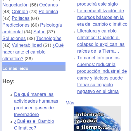
producirá este siglo
Negociación
(56)
Océanos
La mercantilización de
(48)
Opinión
(73)
Polémica
recursos básicos en la
(42)
Políticas
(64)
era del cambio climático
Predicciones
(60)
Psicología
Literatura y cambio
ambiental
(34)
Salud
(37)
climático: Cuando el
Soluciones
(38)
Tecnologías
colapso lo explican las
(42)
Vulnerabilidad
(51)
¿Qué
raíces de la Tierra…
hacer ante el cambio
Tomar el toro por los
climático?
(36)
cuernos: reducir la
Lo más leído
producción industrial de
carne y lácteos puede
Hoy:
frenar su impacto
negativo en el clima
De qué manera las
actividades humanas
Más
producen gases de
invernadero
¿Qué es el Cambio
Climático?