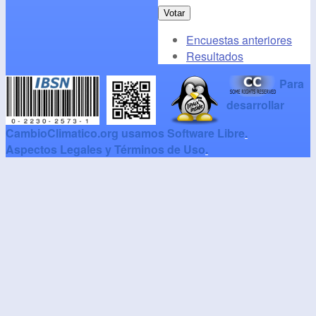
Encuestas anteriores
Resultados
Para
desarrollar
CambioClimatico.org usamos Software Libre
.
Aspectos Legales y Términos de Uso
.