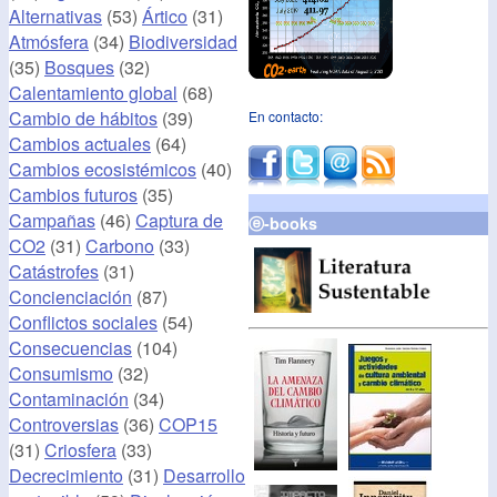
Alternativas
(53)
Ártico
(31)
Atmósfera
(34)
Biodiversidad
(35)
Bosques
(32)
Calentamiento global
(68)
Cambio de hábitos
(39)
En contacto:
Cambios actuales
(64)
Cambios ecosistémicos
(40)
Cambios futuros
(35)
Campañas
(46)
Captura de
ⓔ-books
CO2
(31)
Carbono
(33)
Catástrofes
(31)
Concienciación
(87)
Conflictos sociales
(54)
Consecuencias
(104)
Consumismo
(32)
Contaminación
(34)
Controversias
(36)
COP15
(31)
Criosfera
(33)
Decrecimiento
(31)
Desarrollo