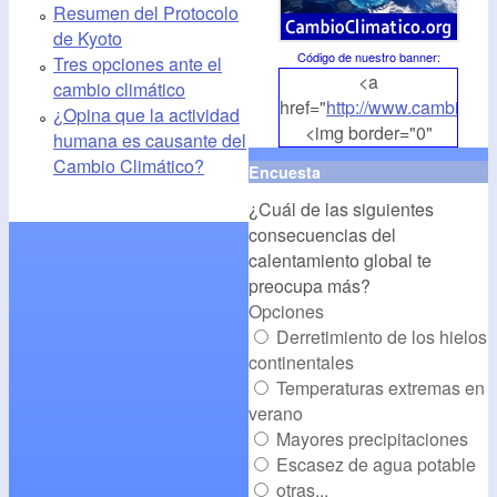
Resumen del Protocolo
de Kyoto
Código de nuestro banner
:
Tres opciones ante el
<a
cambio climático
href="
http://www.cambioclim
¿Opina que la actividad
<img border="0"
humana es causante del
align="middle"
Cambio Climático?
Encuesta
src="
http://www.cambioclim
¿Cuál de las siguientes
alt="CambioClimatico.org"
consecuencias del
/></a>
calentamiento global te
preocupa más?
Opciones
Derretimiento de los hielos
continentales
Temperaturas extremas en
verano
Mayores precipitaciones
Escasez de agua potable
otras...