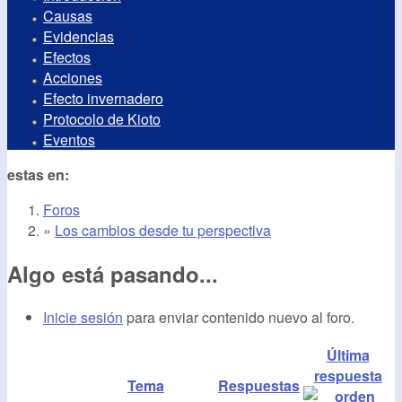
Causas
Evidencias
Efectos
Acciones
Efecto invernadero
Protocolo de Kioto
Eventos
estas en:
Foros
»
Los cambios desde tu perspectiva
Algo está pasando...
Inicie sesión
para enviar contenido nuevo al foro.
Última
respuesta
Tema
Respuestas