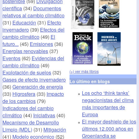
sostenible
(59)
Divulgación
científica
(34)
Documentos
relativos al cambio climático
(31)
Educación
(31)
Efecto
invernadero
(39)
Efectos del
cambio climático
(49)
El
futuro...
(45)
Emisiones
(36)
Energías renovables
(37)
Eventos
(62)
Evidencias del
cambio climático
(49)
(+) ver más libros
Explotación de suelos
(32)
Gases de efecto invernadero
Lo último en blogs
(36)
Generación de energía
Los ocho ‘think tanks’
(33)
Higrosfera
(33)
Impacto
negacionistas del clima
de los cambios
(79)
más importantes de
Indicadores del cambio
Europa
climático
(44)
Iniciativas
(40)
El mayor deshielo de los
Mecanismo de Desarrollo
últimos 12.000 años en
Limpio (MDL)
(31)
Mitigación
Groenlandia se
(41)
Modelo económico
(52)