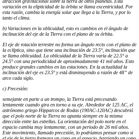
atracción gravitacional sobre la tierra de otros planetas. Esta
variación en la elipticidad de la órbita se llama excentricidad. Por
esta razón, cambia la energía solar que llega a la Tierra, y por lo
tanto el clima.
b) Variaciones en la oblicuidad, esto es cambios en el ángulo de
inclinación del eje de la Tierra con el plano de su órbita.
El eje de rotación terrestre no forma un ángulo recto con el plano de
la eclíptica, sino que tiene una inclinación de 23.5°, inclinación que
se llama oblicuidad. La oblicuidad de la Tierra varia de 22.5° a
24.5° con una periodicidad de aproximadamente 41 mil años. Esto
produce grandes cambios en las estaciones. En la actualidad la
inclinación del eje es 23.5º y está disminuyendo a razón de 48” de
arco cada siglo.
c) Precesión:
semejante en parte a un trompo, la Tierra está precesando
lentamente cuando gira en torno a su eje. Alrededor de 125 AC, el
astrónomo griego Hipparcos de Rodas (190AC-120AC) descubrió
que el polo norte de la Tierra no apunta siempre en la misma
dirección entre las estrellas. La orientación del polo norte en el
espacio cambia muy lentamente, con un periodo de 26 mil años.
Este movimiento, llamado precesión, lo podríamos pensar como si
el eje de la tierra formara un cono en el espacio, barriendo un cono