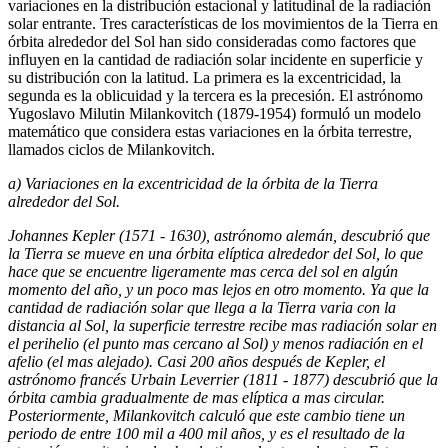
variaciones en la distribución estacional y latitudinal de la radiación
solar entrante. Tres características de los movimientos de la Tierra en
órbita alrededor del Sol han sido consideradas como factores que
influyen en la cantidad de radiación solar incidente en superficie y
su distribución con la latitud. La primera es la excentricidad, la
segunda es la oblicuidad y la tercera es la precesión. El astrónomo
Yugoslavo Milutin Milankovitch (1879-1954) formuló un modelo
matemático que considera estas variaciones en la órbita terrestre,
llamados ciclos de Milankovitch.
a) Variaciones en la excentricidad de la órbita de la Tierra
alrededor del Sol.
Johannes Kepler (1571 - 1630), astrónomo alemán, descubrió que
la Tierra se mueve en una órbita elíptica alrededor del Sol, lo que
hace que se encuentre ligeramente mas cerca del sol en algún
momento del año, y un poco mas lejos en otro momento. Ya que la
cantidad de radiación solar que llega a la Tierra varia con la
distancia al Sol, la superficie terrestre recibe mas radiación solar en
el perihelio (el punto mas cercano al Sol) y menos radiación en el
afelio (el mas alejado). Casi 200 años después de Kepler, el
astrónomo francés Urbain Leverrier (1811 - 1877) descubrió que la
órbita cambia gradualmente de mas elíptica a mas circular.
Posteriormente, Milankovitch calculó que este cambio tiene un
periodo de entre 100 mil a 400 mil años, y es el resultado de la