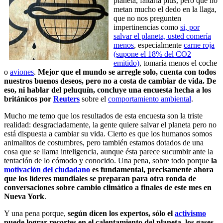
planeta, faltaría plus, pero que no
metan mucho el dedo en la llaga,
que no nos pregunten
impertinencias como
si, por
salvar el planeta, usted comería
menos
, especialmente
carne roja
(supone el 18% del CO2
emitido)
, tomaría menos el coche
o
aviones
.
Mejor que el mundo se arregle solo, cuenta con todos
nuestros buenos deseos, pero no a costa de cambiar de vida. De
eso, ni hablar del peluquín, concluye una encuesta hecha a los
británicos por
Reuters
sobre el
comportamiento ambiental
.
Mucho me temo que los resultados de esta encuesta son la triste
realidad: desgraciadamente, la gente quiere salvar el planeta pero no
está dispuesta a cambiar su vida. Cierto es que los humanos somos
animalitos de costumbres, pero también estamos dotados de una
cosa que se llama inteligencia, aunque ésta parece sucumbir ante la
tentación de lo cómodo y conocido. Una pena, sobre todo porque
la
motivación del ciudadano
es fundamental, precisamente ahora
que los líderes mundiales se preparan para otra ronda de
conversaciones sobre cambio climático a finales de este mes en
Nueva York
.
Y una pena porque,
según dicen los expertos, sólo el
activismo
puede lograr recortes en el calentamiento del planeta, los gases