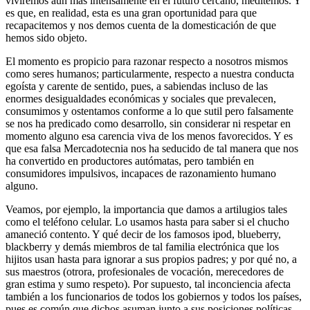
viviremos aún más intensamente en el futuro cercano, meditemos. Y
es que, en realidad, esta es una gran oportunidad para que
recapacitemos y nos demos cuenta de la domesticación de que
hemos sido objeto.
El momento es propicio para razonar respecto a nosotros mismos
como seres humanos; particularmente, respecto a nuestra conducta
egoísta y carente de sentido, pues, a sabiendas incluso de las
enormes desigualdades económicas y sociales que prevalecen,
consumimos y ostentamos conforme a lo que sutil pero falsamente
se nos ha predicado como desarrollo, sin considerar ni respetar en
momento alguno esa carencia viva de los menos favorecidos. Y es
que esa falsa Mercadotecnia nos ha seducido de tal manera que nos
ha convertido en productores autómatas, pero también en
consumidores impulsivos, incapaces de razonamiento humano
alguno.
Veamos, por ejemplo, la importancia que damos a artilugios tales
como el teléfono celular. Lo usamos hasta para saber si el chucho
amaneció contento. Y qué decir de los famosos ipod, blueberry,
blackberry y demás miembros de tal familia electrónica que los
hijitos usan hasta para ignorar a sus propios padres; y por qué no, a
sus maestros (otrora, profesionales de vocación, merecedores de
gran estima y sumo respeto). Por supuesto, tal inconciencia afecta
también a los funcionarios de todos los gobiernos y todos los países,
pues es común que dichos asuman junto a sus posiciones políticas,