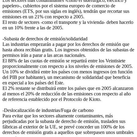
Los sectores más contaminantes -como el siderúrgico, eléctrico y
papelero-, cubiertos por el sistema europeo de comercio de
emisiones (ETS, por sus siglas en inglés), tendrán que recortar sus
emisiones en un 21% con respecto a 2005.
El resto de sectores -como el transporte y la vivienda- deben hacerlo
en un 10% frente a las de 2005.
-Subasta de derechos de emisión/solidaridad
Las industrias empezarán a pagar por los derechos de emisión que
hasta ahora recibían gratis. Los ingresos obtenidos de las subastas de
permisos irán a parar a las arcas nacionales.
El 88% de las cuotas de emisión se repartirá entre los Veintisiete
proporcionalmente con respecto a los niveles de emisiones de 2005.
Un 10% se dividirá entre los países con menos ingresos (en función
del PIB por habitante), un mecanismo de solidaridad que beneficia
en especial a los países del Este.
El 2% restante se distribuirá entre los países que en 2005 alcanzaron
al menos el 20% de reducción de las emisiones con respecto al año
de referencia establecido por el Protocolo de Kioto.
-Deslocalización de industrias/Fuga de carbono
Para evitar que los sectores altamente contaminantes, más
perjudicadas por la subasta de derecho de emisión, trasladen sus
fábricas al exterior de la UE, se prevé conceder un 100% de los
derechos de emisión gratis a aquellos que sobrepasen unos umbrales