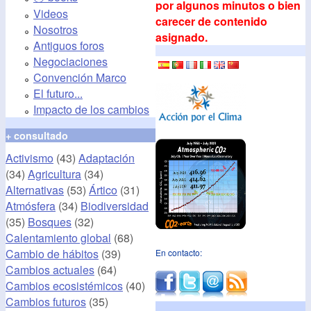
por algunos minutos o bien
Videos
carecer de contenido
Nosotros
asignado.
Antiguos foros
Negociaciones
Convención Marco
El futuro...
Impacto de los cambios
+ consultado
Activismo
(43)
Adaptación
(34)
Agricultura
(34)
Alternativas
(53)
Ártico
(31)
Atmósfera
(34)
Biodiversidad
(35)
Bosques
(32)
Calentamiento global
(68)
Cambio de hábitos
(39)
En contacto:
Cambios actuales
(64)
Cambios ecosistémicos
(40)
Cambios futuros
(35)