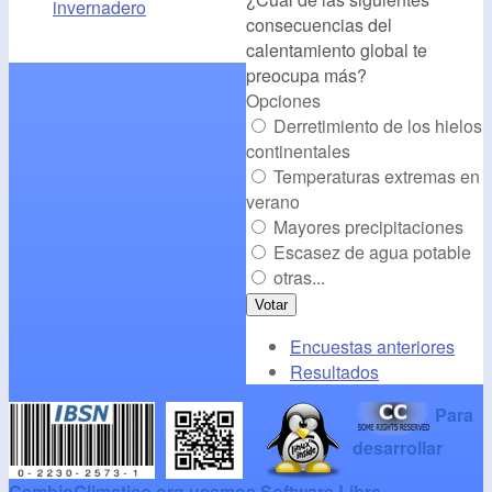
invernadero
consecuencias del
/></a>
calentamiento global te
preocupa más?
Opciones
Derretimiento de los hielos
continentales
Temperaturas extremas en
verano
Mayores precipitaciones
Escasez de agua potable
otras...
Encuestas anteriores
Resultados
Para
desarrollar
CambioClimatico.org usamos Software Libre
.