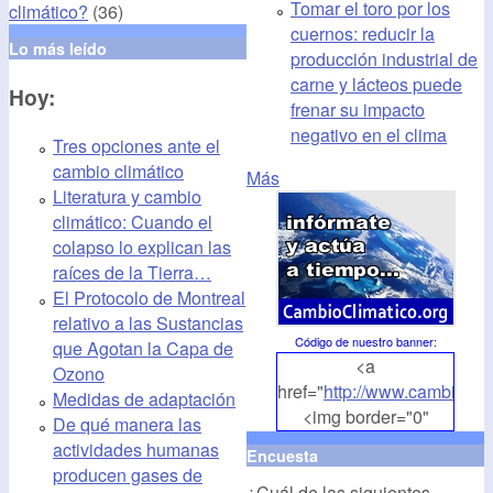
Tomar el toro por los
climático?
(36)
cuernos: reducir la
Lo más leído
producción industrial de
carne y lácteos puede
Hoy:
frenar su impacto
negativo en el clima
Tres opciones ante el
cambio climático
Más
Literatura y cambio
climático: Cuando el
colapso lo explican las
raíces de la Tierra…
El Protocolo de Montreal
relativo a las Sustancias
Código de nuestro banner
:
que Agotan la Capa de
<a
Ozono
href="
http://www.cambioclim
Medidas de adaptación
<img border="0"
De qué manera las
align="middle"
actividades humanas
Encuesta
src="
http://www.cambioclim
producen gases de
¿Cuál de las siguientes
alt="CambioClimatico.org"