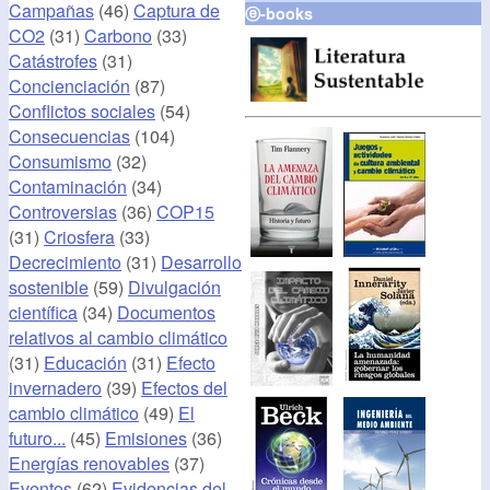
Campañas
(46)
Captura de
ⓔ-books
CO2
(31)
Carbono
(33)
Catástrofes
(31)
Concienciación
(87)
Conflictos sociales
(54)
Consecuencias
(104)
Consumismo
(32)
Contaminación
(34)
Controversias
(36)
COP15
(31)
Criosfera
(33)
Decrecimiento
(31)
Desarrollo
sostenible
(59)
Divulgación
científica
(34)
Documentos
relativos al cambio climático
(31)
Educación
(31)
Efecto
invernadero
(39)
Efectos del
cambio climático
(49)
El
futuro...
(45)
Emisiones
(36)
Energías renovables
(37)
Eventos
(62)
Evidencias del