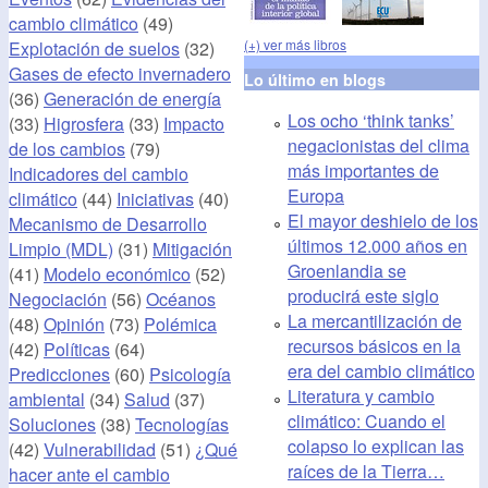
cambio climático
(49)
(+) ver más libros
Explotación de suelos
(32)
Gases de efecto invernadero
Lo último en blogs
(36)
Generación de energía
Los ocho ‘think tanks’
(33)
Higrosfera
(33)
Impacto
negacionistas del clima
de los cambios
(79)
más importantes de
Indicadores del cambio
Europa
climático
(44)
Iniciativas
(40)
El mayor deshielo de los
Mecanismo de Desarrollo
últimos 12.000 años en
Limpio (MDL)
(31)
Mitigación
Groenlandia se
(41)
Modelo económico
(52)
producirá este siglo
Negociación
(56)
Océanos
La mercantilización de
(48)
Opinión
(73)
Polémica
recursos básicos en la
(42)
Políticas
(64)
era del cambio climático
Predicciones
(60)
Psicología
Literatura y cambio
ambiental
(34)
Salud
(37)
climático: Cuando el
Soluciones
(38)
Tecnologías
colapso lo explican las
(42)
Vulnerabilidad
(51)
¿Qué
raíces de la Tierra…
hacer ante el cambio