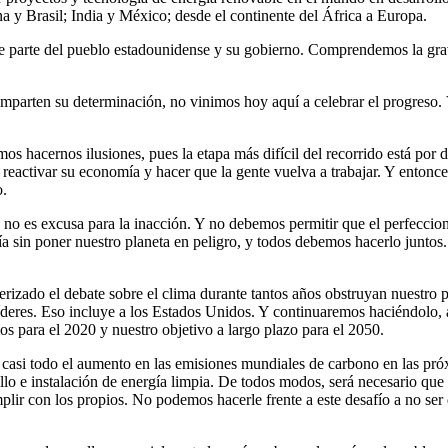
a y Brasil; India y México; desde el continente del África a Europa.
de parte del pueblo estadounidense y su gobierno. Comprendemos la gra
parten su determinación, no vinimos hoy aquí a celebrar el progreso
os hacernos ilusiones, pues la etapa más difícil del recorrido está po
 reactivar su economía y hacer que la gente vuelva a trabajar. Y entonc
o.
d no es excusa para la inacción. Y no debemos permitir que el perfecci
mía sin poner nuestro planeta en peligro, y todos debemos hacerlo jun
izado el debate sobre el clima durante tantos años obstruyan nuestro p
 líderes. Eso incluye a los Estados Unidos. Y continuaremos haciéndolo, 
os para el 2020 y nuestro objetivo a largo plazo para el 2050.
n casi todo el aumento en las emisiones mundiales de carbono en las p
lo e instalación de energía limpia. De todos modos, será necesario qu
lir con los propios. No podemos hacerle frente a este desafío a no se