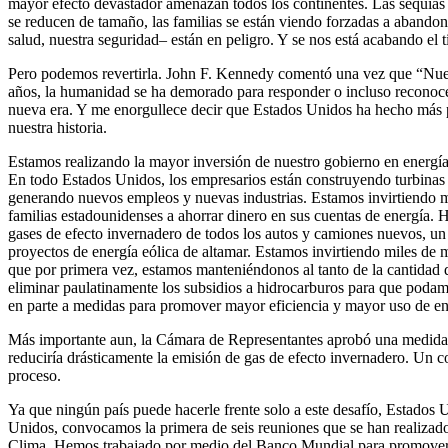
mayor efecto devastador amenazan todos los continentes. Las sequías 
se reducen de tamaño, las familias se están viendo forzadas a abandon
salud, nuestra seguridad– están en peligro. Y se nos está acabando el t
Pero podemos revertirla. John F. Kennedy comentó una vez que “Nuest
años, la humanidad se ha demorado para responder o incluso reconocer
nueva era. Y me enorgullece decir que Estados Unidos ha hecho más 
nuestra historia.
Estamos realizando la mayor inversión de nuestro gobierno en energía 
En todo Estados Unidos, los empresarios están construyendo turbinas de
generando nuevos empleos y nuevas industrias. Estamos invirtiendo mil
familias estadounidenses a ahorrar dinero en sus cuentas de energía. 
gases de efecto invernadero de todos los autos y camiones nuevos, un
proyectos de energía eólica de altamar. Estamos invirtiendo miles de
que por primera vez, estamos manteniéndonos al tanto de la cantidad d
eliminar paulatinamente los subsidios a hidrocarburos para que podam
en parte a medidas para promover mayor eficiencia y mayor uso de en
Más importante aun, la Cámara de Representantes aprobó una medida de
reduciría drásticamente la emisión de gas de efecto invernadero. Un 
proceso.
Ya que ningún país puede hacerle frente solo a este desafío, Estados 
Unidos, convocamos la primera de seis reuniones que se han realizad
Clima. Hemos trabajado por medio del Banco Mundial para promover pr