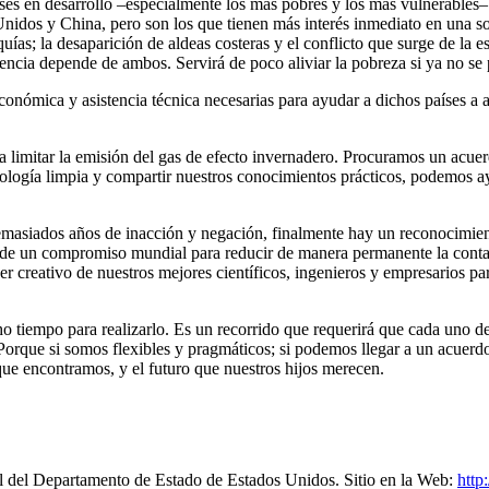
íses en desarrollo –especialmente los más pobres y los más vulnerables–
nidos y China, pero son los que tienen más interés inmediato en una so
ías; la desaparición de aldeas costeras y el conflicto que surge de la 
ncia depende de ambos. Servirá de poco aliviar la pobreza si ya no se
onómica y asistencia técnica necesarias para ayudar a dichos países a a
 limitar la emisión del gas de efecto invernadero. Procuramos un acue
nología limpia y compartir nuestros conocimientos prácticos, podemos ayu
 demasiados años de inacción y negación, finalmente hay un reconocimien
e de un compromiso mundial para reducir de manera permanente la cont
er creativo de nuestros mejores científicos, ingenieros y empresarios 
cho tiempo para realizarlo. Es un recorrido que requerirá que cada uno 
Porque si somos flexibles y pragmáticos; si podemos llegar a un acuerd
ue encontramos, y el futuro que nuestros hijos merecen.
al del Departamento de Estado de Estados Unidos. Sitio en la Web:
http