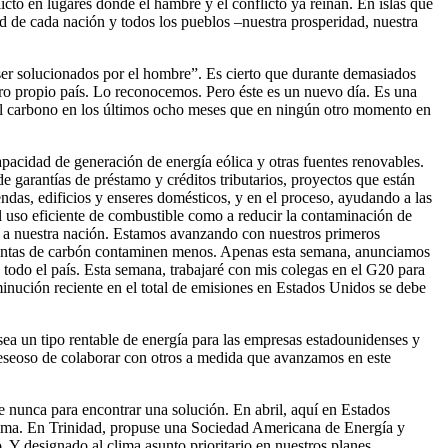
to en lugares donde el hambre y el conflicto ya reinan. En islas que
d de cada nación y todos los pueblos –nuestra prosperidad, nuestra
er solucionados por el hombre”. Es cierto que durante demasiados
ro propio país. Lo reconocemos. Pero éste es un nuevo día. Es una
el carbono en los últimos ocho meses que en ningún otro momento en
apacidad de generación de energía eólica y otras fuentes renovables.
e garantías de préstamo y créditos tributarios, proyectos que están
ndas, edificios y enseres domésticos, y en el proceso, ayudando a las
el uso eficiente de combustible como a reducir la contaminación de
eo a nuestra nación. Estamos avanzando con nuestros primeros
 plantas de carbón contaminen menos. Apenas esta semana, anunciamos
todo el país. Esta semana, trabajaré con mis colegas en el G20 para
inución reciente en el total de emisiones en Estados Unidos se debe
ea un tipo rentable de energía para las empresas estadounidenses y
deseoso de colaborar con otros a medida que avanzamos en este
e nunca para encontrar una solución. En abril, aquí en Estados
Clima. En Trinidad, propuse una Sociedad Americana de Energía y
Y designado al clima asunto prioritario en nuestros planes