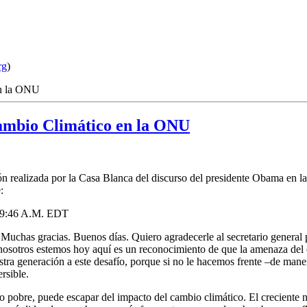
rg
)
en la ONU
ambio Climático en la ONU
ón realizada por la Casa Blanca del discurso del presidente Obama en
:
 9:46 A.M. EDT
gracias. Buenos días. Quiero agradecerle al secretario general por o
nosotros estemos hoy aquí es un reconocimiento de que la amenaza del c
estra generación a este desafío, porque si no le hacemos frente –de man
ersible.
 pobre, puede escapar del impacto del cambio climático. El creciente n