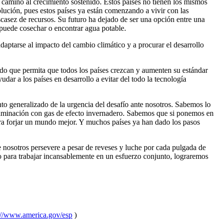
 camino al crecimiento sostenido. Estos países no tienen los mismos
lución, pues estos países ya están comenzando a vivir con las
escasez de recursos. Su futuro ha dejado de ser una opción entre una
 puede cosechar o encontrar agua potable.
daptarse al impacto del cambio climático y a procurar el desarrollo
rdo que permita que todos los países crezcan y aumenten su estándar
dar a los países en desarrollo a evitar del todo la tecnología
to generalizado de la urgencia del desafío ante nosotros. Sabemos lo
aminación con gas de efecto invernadero. Sabemos que si ponemos en
para forjar un mundo mejor. Y muchos países ya han dado los pasos
de nosotros persevere a pesar de reveses y luche por cada pulgada de
o para trabajar incansablemente en un esfuerzo conjunto, lograremos
://www.america.gov/esp
)