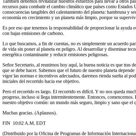
También debemos revitalizar nuestros esfuerzos para llevar a otros pa
recursos para combatir el cambio climático que países como Estados U
consecuencias tangibles del calentamiento del planeta: hambruna y sequ
economía en crecimiento y un planeta más limpio, porque su supervive
Es por eso que tenemos la responsabilidad de proporcionar la ayuda ec
con bajas emisiones de carbono.
Lo que buscamos, a fin de cuentas, no es simplemente un acuerdo para
de vida sin poner al planeta en peligro. Al desarrollar y diseminar tec
energética contaminante y reducir emisiones peligrosas.
Señor Secretario, al reunirnos hoy aquí, la buena noticia es que tras
que se debe hacer. Sabemos que el futuro de nuestro planeta depend
vigor las normas e incentivos adecuados, daremos rienda suelta al pod
iniciales del recorrido hacia ese objetivo.
Pero el recorrido es largo. El recorrido es difícil. Y no nos queda mu
progreso, incluso si llega intermitentemente. Entonces, comencemos. 
nuestro objetivo común: un mundo más seguro, limpio y sano que el q
Muchas gracias. (Aplausos).
FIN 10:02 A.M. EDT
(Distribuido por la Oficina de Programas de Información Internacion