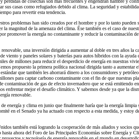
y pérdidas de cosechas son más frecuentes y engendran hambre y conflic
ar sus casas como refugiados debido al clima. La seguridad y estabilida
iempo para revertir esta tendencia.
ros problemas han sido creados por el hombre y por lo tanto pueden s
 la magnitud de la amenaza del clima. Ése también es el caso de nuest
por promover la energía no contaminante y reducir la contaminación d
renovable, una inversión dirigida a aumentar al doble en tres años la c
 viento y paneles solares y baterías para autos híbridos con la ayuda d
es de millones para reducir el desperdicio de energía en nuestras vivie
Hemos propuesto la primera política nacional dirigida tanto a aumentar 
 estándar que también les ahorrará dinero a los consumidores y petról
 millones para captar carbono contaminante con el fin de que nuestras
e contaminación de gas de efecto invernadero que se está emitiendo en 
os enfrentar mejor el desafío climático. Y sabemos desde ya que la dism
ergía renovable.
 energía y clima en junio que finalmente haría que la energía limpia s
comité en el Senado ya ha actuado con respecto a esta medida, y estoy 
Unidos también está logrando la cooperación de más aliados y socios qu
o hasta ahora del Foro de las Principales Economías sobre Energía y 
oyectos y tecnología de energía renovable en el mundo en desarrollo. 