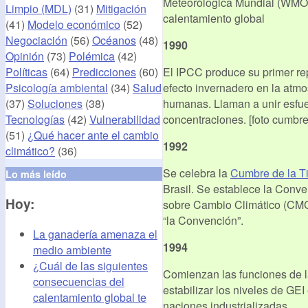
Meteorólogica Mundial (WMO) c
Limpio (MDL)
(31)
Mitigación
calentamiento global
(41)
Modelo económico
(52)
Negociación
(56)
Océanos
(48)
1990
Opinión
(73)
Polémica
(42)
Políticas
(64)
Predicciones
(60)
El IPCC produce su primer re
Psicología ambiental
(34)
Salud
efecto invernadero en la atm
(37)
Soluciones
(38)
humanas. Llaman a unir esfuer
Tecnologías
(42)
Vulnerabilidad
concentraciones. [foto cumbre
(51)
¿Qué hacer ante el cambio
1992
climático?
(36)
Se celebra la
Cumbre de la Ti
Lo más leído
Brasil. Se establece la Conv
Hoy:
sobre Cambio Climático (CM
“la Convención”.
La ganadería amenaza el
1994
medio ambiente
¿Cuál de las siguientes
Comienzan las funciones de l
consecuencias del
estabilizar los niveles de GEI
calentamiento global te
naciones industrializadas