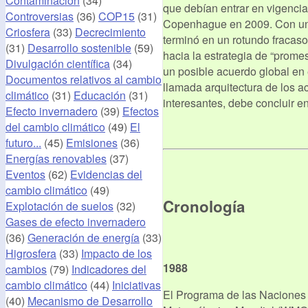
Contaminación
(34)
que debían entrar en vigenci
Controversias
(36)
COP15
(31)
Copenhague en 2009. Con una 
Criosfera
(33)
Decrecimiento
terminó en un rotundo fracaso
(31)
Desarrollo sostenible
(59)
hacia la estrategia de “prome
Divulgación científica
(34)
un posible acuerdo global en e
Documentos relativos al cambio
llamada arquitectura de los a
climático
(31)
Educación
(31)
interesantes, debe concluir e
Efecto invernadero
(39)
Efectos
del cambio climático
(49)
El
futuro...
(45)
Emisiones
(36)
Energías renovables
(37)
Eventos
(62)
Evidencias del
cambio climático
(49)
Cronología
Explotación de suelos
(32)
Gases de efecto invernadero
(36)
Generación de energía
(33)
Higrosfera
(33)
Impacto de los
1988
cambios
(79)
Indicadores del
cambio climático
(44)
Iniciativas
El Programa de las Naciones
(40)
Mecanismo de Desarrollo