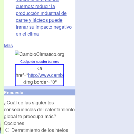
cuernos: reducir la
producción industrial de
carne y lácteos puede
frenar su impacto negativo
en el clima
Más
Código de nuestro banner
:
<a
href="
http://www.cambioclimatico.org
">
<img border="0"
align="middle"
Encuesta
src="
http://www.cambioclimatico.org/banners/banner1.
¿Cuál de las siguientes
alt="CambioClimatico.org"
consecuencias del calentamiento
/></a>
global te preocupa más?
Opciones
Derretimiento de los hielos