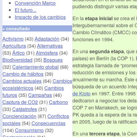
Convención Marco
pudiendo distinguir varias eta
El futuro...
Impacto de los cambios
En la
etapa inicial
se crea el
Intergubernamental sobre el 
+ consultado
Cambio Climático (CMCC) con
Activismo
(43)
Adaptación
(34)
funciones en 1994.
Agricultura
(34)
Alternativas
En una
segunda etapa
, que 
(53)
Ártico
(31)
Atmósfera
(34)
países) en Berlín (la COP 1).
Biodiversidad
(35)
Bosques
estrategia llamada de “prome
(32)
Calentamiento global
(68)
reducción de emisiones y los
Cambio de hábitos
(39)
anualmente su marcha. Este e
Cambios actuales
(64)
Cambios
búsqueda de un acuerdo integ
ecosistémicos
(40)
Cambios
de Kioto
en 1997. Entre 1995 
futuros
(35)
Campañas
(46)
dedicaron a negociar los det
Captura de CO2
(31)
Carbono
COP 7 en Marrakech, se logra
(33)
Catástrofes
(31)
PK queda a la espera de la rat
Concienciación
(87)
Conflictos
en 2005, luego de la ratificaci
sociales
(54)
Consecuencias
(104)
Consumismo
(32)
En una
tercera etapa
, la Co