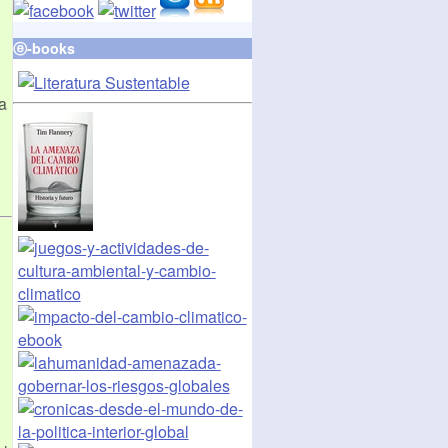
ⓔ-books
la