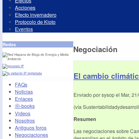
Efectos
Acciones
Efecto invernadero
Protocolo de Kioto
Eventos
Redes
Negociación
El cambio climáti
IP registrada
FAQs
Noticias
Enviado por
sysop
el
Mar, 21
Enlaces
ⓔ-books
(vía Sustentabilidadydesarrol
Videos
Resumen
Nosotros
Antiguos foros
Las negociaciones sobre Cam
Negociaciones
desarrollan en el ámbito de l