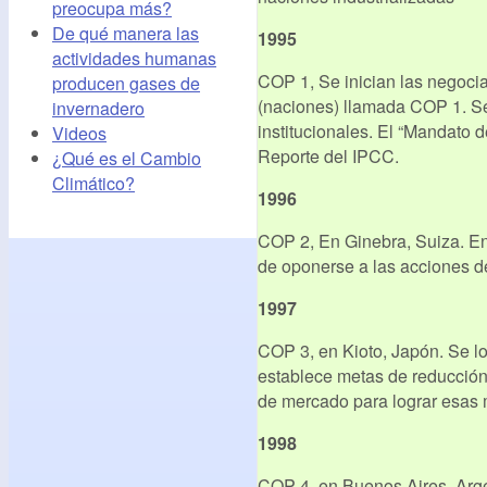
preocupa más?
De qué manera las
1995
actividades humanas
COP 1, Se inician las negocia
producen gases de
(naciones) llamada COP 1. Se
invernadero
institucionales. El “Mandato 
Videos
Reporte del IPCC.
¿Qué es el Cambio
Climático?
1996
COP 2, En Ginebra, Suiza. E
de oponerse a las acciones d
1997
COP 3, en Kioto, Japón. Se lo
establece metas de reducción
de mercado para lograr esas m
1998
COP 4, en Buenos Aires, Arg