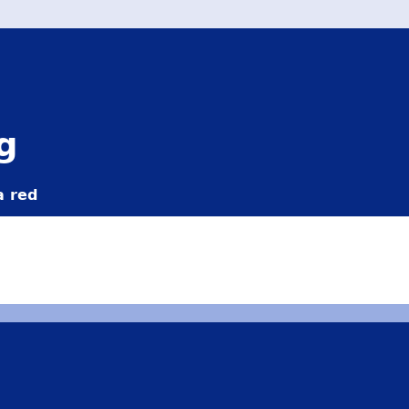
g
a red