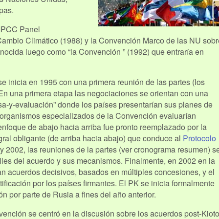
pas.
 IPCC Panel
Cambio Climático (1988) y la Convención Marco de las NU sobr
ocida luego como “la Convención ” (1992) que entraría en
se inicia en 1995 con una primera reunión de las partes (los
 En una primera etapa las negociaciones se orientan con una
sa-y-evaluación” donde los países presentarían sus planes de
 organismos especializados de la Convención evaluarían
nfoque de abajo hacia arriba fue pronto reemplazado por la
ral obligante (de arriba hacia abajo) que conduce al
Protocolo
y 2002, las reuniones de la partes (ver cronograma resumen) s
alles del acuerdo y sus mecanismos. Finalmente, en 2002 en la
n acuerdos decisivos, basados en múltiples concesiones, y el
ificación por los países firmantes. El PK se inicia formalmente
ón por parte de Rusia a fines del año anterior.
nvención se centró en la discusión sobre los acuerdos post-Kiot