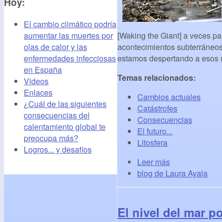
Hoy:
El cambio climático podría
aumentar las muertes por
[Waking the Giant] a veces pa
olas de calor y las
acontecimientos subterráneos 
enfermedades infecciosas
estamos despertando a esos 
en España
Temas relacionados:
Videos
Enlaces
Cambios actuales
¿Cuál de las siguientes
Catástrofes
consecuencias del
Consecuencias
calentamiento global te
El futuro...
preocupa más?
Litosfera
Logros... y desafíos
Leer más
blog de Laura Ayala
El nivel del mar p