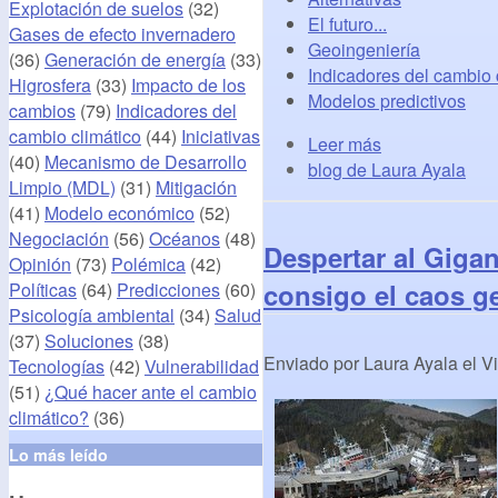
Explotación de suelos
(32)
El futuro...
Gases de efecto invernadero
Geoingeniería
(36)
Generación de energía
(33)
Indicadores del cambio 
Higrosfera
(33)
Impacto de los
Modelos predictivos
cambios
(79)
Indicadores del
cambio climático
(44)
Iniciativas
Leer más
(40)
Mecanismo de Desarrollo
blog de Laura Ayala
Limpio (MDL)
(31)
Mitigación
(41)
Modelo económico
(52)
Negociación
(56)
Océanos
(48)
Despertar al Gigan
Opinión
(73)
Polémica
(42)
consigo el caos g
Políticas
(64)
Predicciones
(60)
Psicología ambiental
(34)
Salud
(37)
Soluciones
(38)
Enviado por
Laura Ayala
el
Vi
Tecnologías
(42)
Vulnerabilidad
(51)
¿Qué hacer ante el cambio
climático?
(36)
Lo más leído