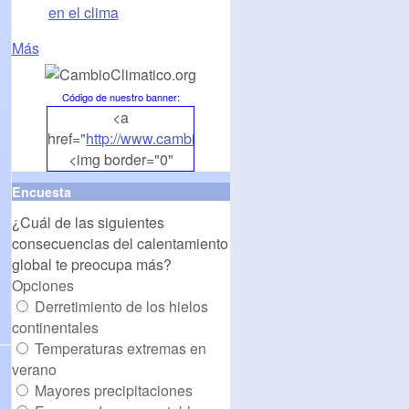
en el clima
Más
Código de nuestro banner
:
<a
href="
http://www.cambioclimatico.org
">
<img border="0"
align="middle"
Encuesta
src="
http://www.cambioclimatico.org/banners/banner1.
¿Cuál de las siguientes
alt="CambioClimatico.org"
consecuencias del calentamiento
/></a>
global te preocupa más?
Opciones
Derretimiento de los hielos
continentales
Temperaturas extremas en
verano
Mayores precipitaciones