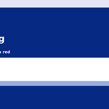
g
a red