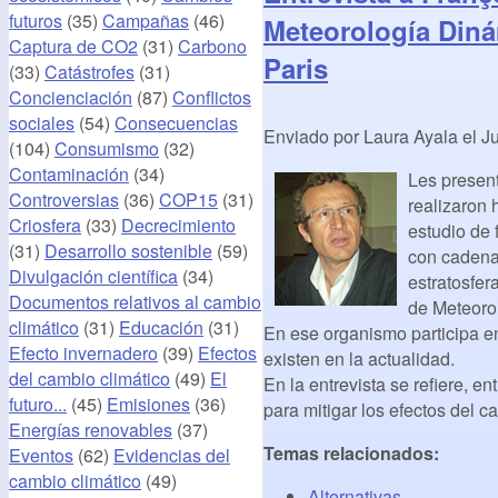
futuros
(35)
Campañas
(46)
Meteorología Diná
Captura de CO2
(31)
Carbono
Paris
(33)
Catástrofes
(31)
Concienciación
(87)
Conflictos
sociales
(54)
Consecuencias
Enviado por
Laura Ayala
el
Ju
(104)
Consumismo
(32)
Contaminación
(34)
Les present
Controversias
(36)
COP15
(31)
realizaron 
Criosfera
(33)
Decrecimiento
estudio de 
(31)
Desarrollo sostenible
(59)
con cadena
Divulgación científica
(34)
estratosfer
Documentos relativos al cambio
de Meteorol
climático
(31)
Educación
(31)
En ese organismo participa e
Efecto invernadero
(39)
Efectos
existen en la actualidad.
del cambio climático
(49)
El
En la entrevista se refiere, e
futuro...
(45)
Emisiones
(36)
para mitigar los efectos del c
Energías renovables
(37)
Temas relacionados:
Eventos
(62)
Evidencias del
cambio climático
(49)
Alternativas