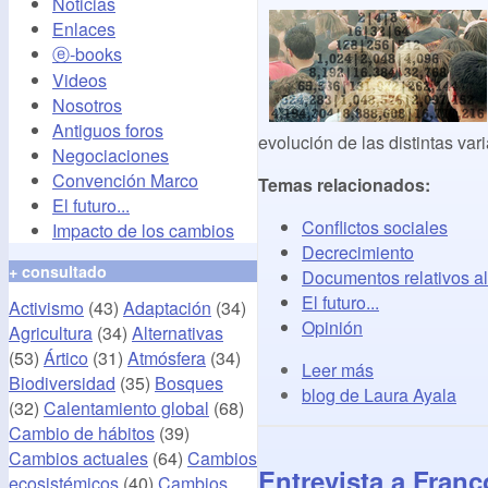
Noticias
Enlaces
ⓔ-books
Videos
Nosotros
Antiguos foros
evolución de las distintas var
Negociaciones
Convención Marco
Temas relacionados:
El futuro...
Conflictos sociales
Impacto de los cambios
Decrecimiento
+ consultado
Documentos relativos al
El futuro...
Activismo
(43)
Adaptación
(34)
Opinión
Agricultura
(34)
Alternativas
(53)
Ártico
(31)
Atmósfera
(34)
Leer más
Biodiversidad
(35)
Bosques
blog de Laura Ayala
(32)
Calentamiento global
(68)
Cambio de hábitos
(39)
Cambios actuales
(64)
Cambios
Entrevista a Franço
ecosistémicos
(40)
Cambios