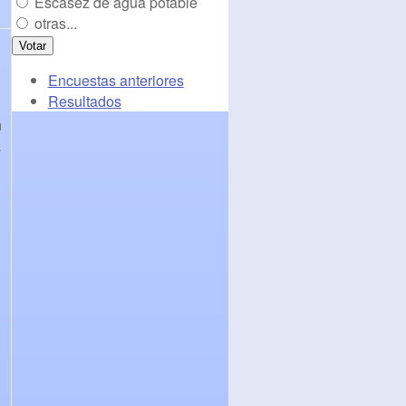
Escasez de agua potable
otras...
Encuestas anteriores
Resultados
n
a