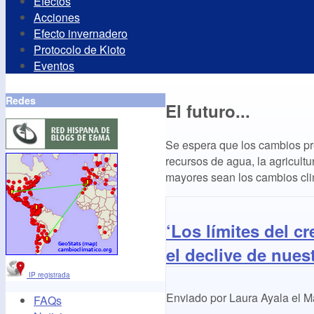
Efectos
Acciones
Efecto invernadero
Protocolo de Kioto
Eventos
Redes
El futuro...
Se espera que los cambios pre
recursos de agua, la agricultu
mayores sean los cambios clim
‘Los límites del cr
el declive de nuest
IP registrada
Enviado por
Laura Ayala
el
Ma
FAQs