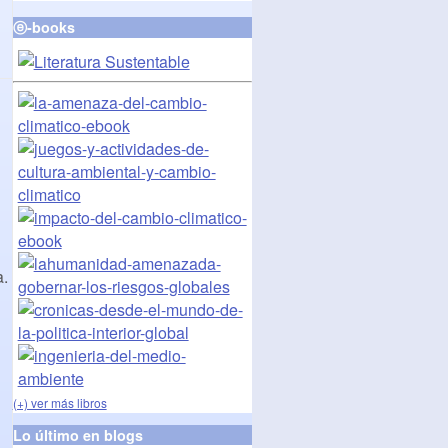
ⓔ-books
a.
(+) ver más libros
Lo último en blogs