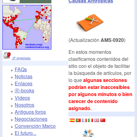
Causas Antrópicas
(Actualización
AMS·0920
)
En estos momentos
clasificamos contenidos del
IP registrada
sitio con el objeto de facilitar
FAQs
la búsqueda de artículos, por
Noticias
lo que
algunas secciones
Enlaces
podrían estar inaccesibles
ⓔ-books
por algunos minutos o bien
Videos
carecer de contenido
Nosotros
asignado.
Antiguos foros
Negociaciones
Convención Marco
El futuro...