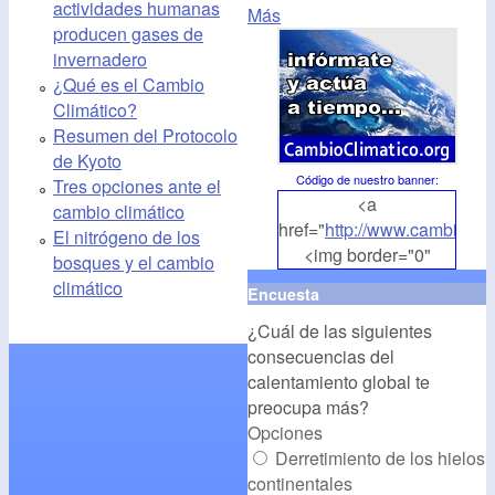
actividades humanas
Más
producen gases de
invernadero
¿Qué es el Cambio
Climático?
Resumen del Protocolo
de Kyoto
Código de nuestro banner
:
Tres opciones ante el
<a
cambio climático
href="
http://www.cambioclim
El nitrógeno de los
<img border="0"
bosques y el cambio
align="middle"
climático
Encuesta
src="
http://www.cambioclim
¿Cuál de las siguientes
alt="CambioClimatico.org"
consecuencias del
/></a>
calentamiento global te
preocupa más?
Opciones
Derretimiento de los hielos
continentales