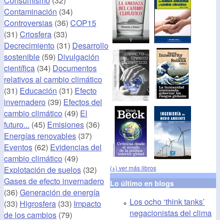
Consumismo
(32)
Contaminación
(34)
Controversias
(36)
COP15
(31)
Criosfera
(33)
Decrecimiento
(31)
Desarrollo
sostenible
(59)
Divulgación
científica
(34)
Documentos
relativos al cambio climático
(31)
Educación
(31)
Efecto
invernadero
(39)
Efectos del
cambio climático
(49)
El
futuro...
(45)
Emisiones
(36)
Energías renovables
(37)
Eventos
(62)
Evidencias del
cambio climático
(49)
(+) ver más libros
Explotación de suelos
(32)
Gases de efecto invernadero
Lo último en blogs
(36)
Generación de energía
Los ocho ‘think tanks’
(33)
Higrosfera
(33)
Impacto
negacionistas del clima
de los cambios
(79)