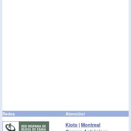
Redes
Atención!
Kioto
|
Montreal