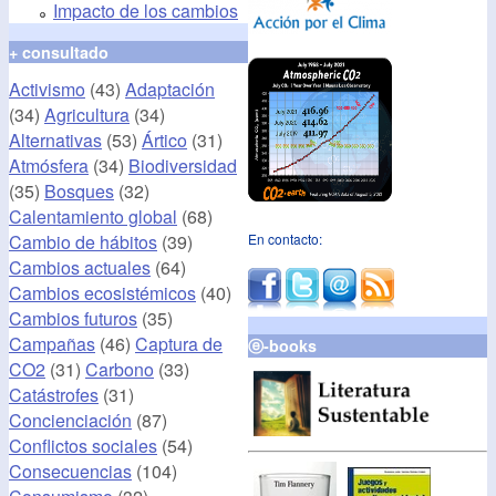
Impacto de los cambios
+ consultado
Activismo
(43)
Adaptación
(34)
Agricultura
(34)
Alternativas
(53)
Ártico
(31)
Atmósfera
(34)
Biodiversidad
(35)
Bosques
(32)
Calentamiento global
(68)
Cambio de hábitos
(39)
En contacto:
Cambios actuales
(64)
Cambios ecosistémicos
(40)
Cambios futuros
(35)
Campañas
(46)
Captura de
ⓔ-books
CO2
(31)
Carbono
(33)
Catástrofes
(31)
Concienciación
(87)
Conflictos sociales
(54)
Consecuencias
(104)