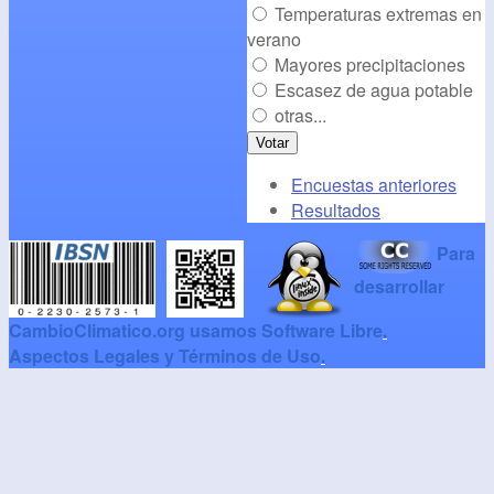
Temperaturas extremas en
verano
Mayores precipitaciones
Escasez de agua potable
otras...
Encuestas anteriores
Resultados
Para
desarrollar
CambioClimatico.org usamos Software Libre
.
Aspectos Legales y Términos de Uso
.