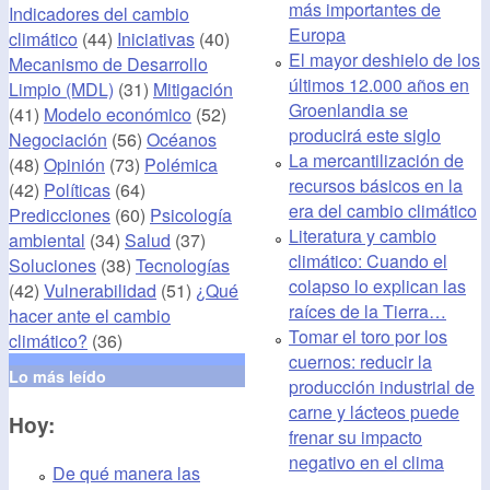
más importantes de
Indicadores del cambio
Europa
climático
(44)
Iniciativas
(40)
El mayor deshielo de los
Mecanismo de Desarrollo
últimos 12.000 años en
Limpio (MDL)
(31)
Mitigación
Groenlandia se
(41)
Modelo económico
(52)
producirá este siglo
Negociación
(56)
Océanos
La mercantilización de
(48)
Opinión
(73)
Polémica
recursos básicos en la
(42)
Políticas
(64)
era del cambio climático
Predicciones
(60)
Psicología
Literatura y cambio
ambiental
(34)
Salud
(37)
climático: Cuando el
Soluciones
(38)
Tecnologías
colapso lo explican las
(42)
Vulnerabilidad
(51)
¿Qué
raíces de la Tierra…
hacer ante el cambio
Tomar el toro por los
climático?
(36)
cuernos: reducir la
Lo más leído
producción industrial de
carne y lácteos puede
Hoy:
frenar su impacto
negativo en el clima
De qué manera las