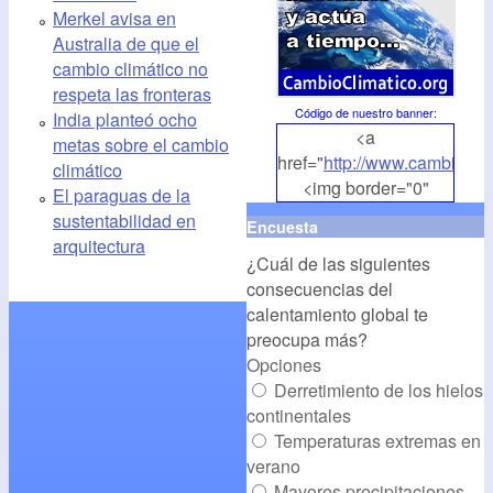
Merkel avisa en
Australia de que el
cambio climático no
respeta las fronteras
Código de nuestro banner
:
India planteó ocho
<a
metas sobre el cambio
href="
http://www.cambioclim
climático
<img border="0"
El paraguas de la
align="middle"
sustentabilidad en
Encuesta
src="
http://www.cambioclim
arquitectura
¿Cuál de las siguientes
alt="CambioClimatico.org"
consecuencias del
/></a>
calentamiento global te
preocupa más?
Opciones
Derretimiento de los hielos
continentales
Temperaturas extremas en
verano
Mayores precipitaciones