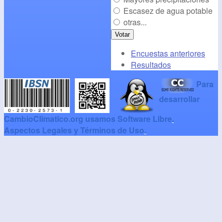
Escasez de agua potable
otras...
Encuestas anteriores
Resultados
Para
desarrollar
CambioClimatico.org usamos Software Libre
.
Aspectos Legales y Términos de Uso
.