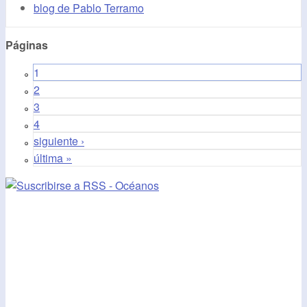
blog de Pablo Terramo
Páginas
1
2
3
4
siguiente ›
última »