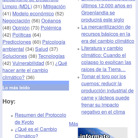
últimos 12.000 años en
Limpio (MDL)
(31)
Mitigación
Groenlandia se
(41)
Modelo económico
(52)
producirá este siglo
Negociación
(56)
Océanos
La mercantilización de
(48)
Opinión
(73)
Polémica
recursos básicos en la
(42)
Políticas
(64)
era del cambio climático
Predicciones
(60)
Psicología
Literatura y cambio
ambiental
(34)
Salud
(37)
climático: Cuando el
Soluciones
(38)
Tecnologías
colapso lo explican las
(42)
Vulnerabilidad
(51)
¿Qué
raíces de la Tierra…
hacer ante el cambio
Tomar el toro por los
climático?
(36)
cuernos: reducir la
Lo más leído
producción industrial de
carne y lácteos puede
Hoy:
frenar su impacto
negativo en el clima
Resumen del Protocolo
de Kyoto
Más
¿Qué es el Cambio
Climático?