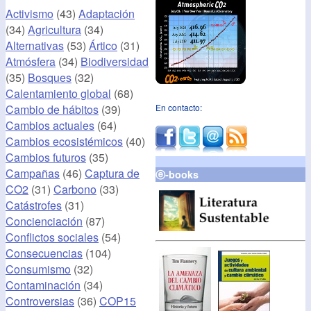
Activismo
(43)
Adaptación
(34)
Agricultura
(34)
Alternativas
(53)
Ártico
(31)
Atmósfera
(34)
Biodiversidad
(35)
Bosques
(32)
Calentamiento global
(68)
Cambio de hábitos
(39)
En contacto:
Cambios actuales
(64)
Cambios ecosistémicos
(40)
Cambios futuros
(35)
Campañas
(46)
Captura de
ⓔ-books
CO2
(31)
Carbono
(33)
Catástrofes
(31)
Concienciación
(87)
Conflictos sociales
(54)
Consecuencias
(104)
Consumismo
(32)
Contaminación
(34)
Controversias
(36)
COP15