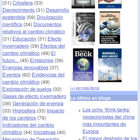
(31)
Criosfera
(33)
Decrecimiento
(31)
Desarrollo
sostenible
(59)
Divulgación
científica
(34)
Documentos
relativos al cambio climático
(31)
Educación
(31)
Efecto
invernadero
(39)
Efectos del
cambio climático
(49)
El
futuro...
(45)
Emisiones
(36)
Energías renovables
(37)
Eventos
(62)
Evidencias del
cambio climático
(49)
(+) ver más libros
Explotación de suelos
(32)
Gases de efecto invernadero
Lo último en blogs
(36)
Generación de energía
Los ocho ‘think tanks’
(33)
Higrosfera
(33)
Impacto
negacionistas del clima
de los cambios
(79)
más importantes de
Indicadores del cambio
Europa
climático
(44)
Iniciativas
(40)
El mayor deshielo de los
Mecanismo de Desarrollo