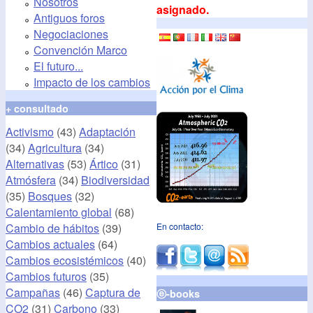
Nosotros
asignado.
Antiguos foros
Negociaciones
Convención Marco
El futuro...
Impacto de los cambios
+ consultado
Activismo
(43)
Adaptación
(34)
Agricultura
(34)
Alternativas
(53)
Ártico
(31)
Atmósfera
(34)
Biodiversidad
(35)
Bosques
(32)
Calentamiento global
(68)
Cambio de hábitos
(39)
En contacto:
Cambios actuales
(64)
Cambios ecosistémicos
(40)
Cambios futuros
(35)
Campañas
(46)
Captura de
ⓔ-books
CO2
(31)
Carbono
(33)