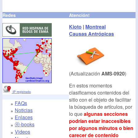
Redes
Atención!
Kioto
|
Montreal
Causas Antrópicas
(Actualización
AMS·0920
)
En estos momentos
clasificamos contenidos del
IP registrada
sitio con el objeto de facilitar
FAQs
la búsqueda de artículos, por
Noticias
lo que
algunas secciones
Enlaces
podrían estar inaccesibles
ⓔ-books
por algunos minutos o bien
Videos
carecer de contenido