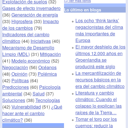
(+) ver más libros
Explotación de suelos
(32)
Gases de efecto invernadero
Lo último en blogs
(36)
Generación de energía
Los ocho ‘think tanks’
(33)
Higrosfera
(33)
Impacto
negacionistas del clima
de los cambios
(79)
más importantes de
Indicadores del cambio
Europa
climático
(44)
Iniciativas
(40)
El mayor deshielo de los
Mecanismo de Desarrollo
últimos 12.000 años en
Limpio (MDL)
(31)
Mitigación
Groenlandia se
(41)
Modelo económico
(52)
producirá este siglo
Negociación
(56)
Océanos
La mercantilización de
(48)
Opinión
(73)
Polémica
recursos básicos en la
(42)
Políticas
(64)
era del cambio climático
Predicciones
(60)
Psicología
Literatura y cambio
ambiental
(34)
Salud
(37)
climático: Cuando el
Soluciones
(38)
Tecnologías
colapso lo explican las
(42)
Vulnerabilidad
(51)
¿Qué
raíces de la Tierra…
hacer ante el cambio
Tomar el toro por los
climático?
(36)
cuernos: reducir la