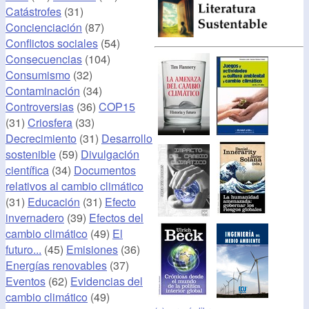
Catástrofes
(31)
Concienciación
(87)
Conflictos sociales
(54)
Consecuencias
(104)
Consumismo
(32)
Contaminación
(34)
Controversias
(36)
COP15
(31)
Criosfera
(33)
Decrecimiento
(31)
Desarrollo
sostenible
(59)
Divulgación
científica
(34)
Documentos
relativos al cambio climático
(31)
Educación
(31)
Efecto
invernadero
(39)
Efectos del
cambio climático
(49)
El
futuro...
(45)
Emisiones
(36)
Energías renovables
(37)
Eventos
(62)
Evidencias del
cambio climático
(49)