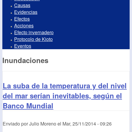
Causas
Evidencias
Efectos
Acciones
Efecto invernadero
Protocolo de Kioto
Eventos
Inundaciones
La suba de la temperatura y del nivel
del mar serían inevitables, según el
Banco Mundial
Enviado por
Julio Moreno
el
Mar, 25/11/2014 - 09:26