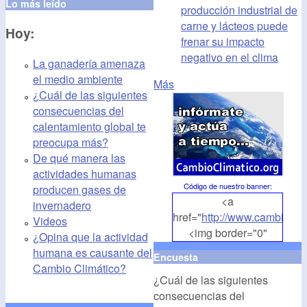
Lo más leído
producción industrial de
carne y lácteos puede
Hoy:
frenar su impacto
negativo en el clima
La ganadería amenaza
el medio ambiente
Más
¿Cuál de las siguientes
consecuencias del
calentamiento global te
preocupa más?
De qué manera las
actividades humanas
Código de nuestro banner
:
producen gases de
<a
invernadero
href="
http://www.cambioclim
Videos
<img border="0"
¿Opina que la actividad
align="middle"
humana es causante del
Encuesta
src="
http://www.cambioclim
Cambio Climático?
¿Cuál de las siguientes
alt="CambioClimatico.org"
consecuencias del
/></a>