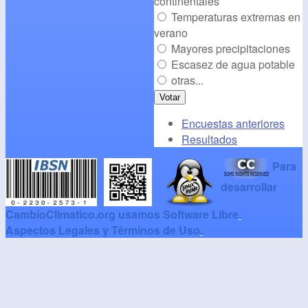
continentales
Temperaturas extremas en
verano
Mayores precipitaciones
Escasez de agua potable
otras...
Encuestas anteriores
Resultados
Para
desarrollar
CambioClimatico.org usamos Software Libre
.
Aspectos Legales y Términos de Uso
.