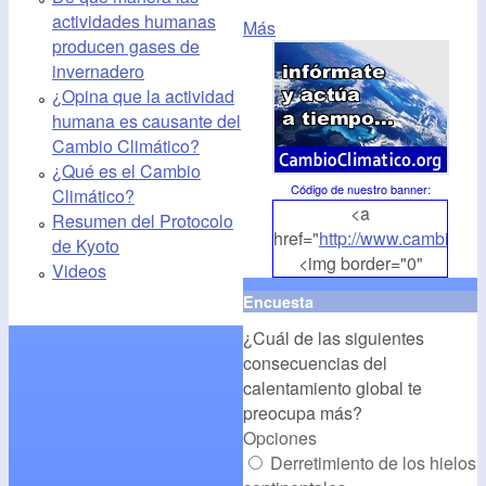
actividades humanas
Más
producen gases de
invernadero
¿Opina que la actividad
humana es causante del
Cambio Climático?
¿Qué es el Cambio
Código de nuestro banner
:
Climático?
<a
Resumen del Protocolo
href="
http://www.cambioclim
de Kyoto
<img border="0"
Videos
align="middle"
Encuesta
src="
http://www.cambioclim
¿Cuál de las siguientes
alt="CambioClimatico.org"
consecuencias del
/></a>
calentamiento global te
preocupa más?
Opciones
Derretimiento de los hielos