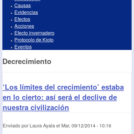
Causas
Evidencias
Efectos
Acciones
Efecto invernadero
Protocolo de Kioto
Eventos
Decrecimiento
‘Los límites del crecimiento’ estaba
en lo cierto: así será el declive de
nuestra civilización
Enviado por
Laura Ayala
el
Mar, 09/12/2014 - 10:16