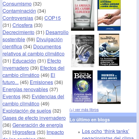
Consumismo
(32)
Contaminación
(34)
Controversias
(36)
COP15
(31)
Criosfera
(33)
Decrecimiento
(31)
Desarrollo
sostenible
(59)
Divulgación
científica
(34)
Documentos
relativos al cambio climático
(31)
Educación
(31)
Efecto
invernadero
(39)
Efectos del
cambio climático
(49)
El
futuro...
(45)
Emisiones
(36)
Energías renovables
(37)
Eventos
(62)
Evidencias del
cambio climático
(49)
(+) ver más libros
Explotación de suelos
(32)
Gases de efecto invernadero
Lo último en blogs
(36)
Generación de energía
Los ocho ‘think tanks’
(33)
Higrosfera
(33)
Impacto
negacionistas del clima