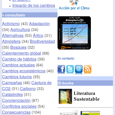
Impacto de los cambios
+ consultado
Activismo
(43)
Adaptación
(34)
Agricultura
(34)
Alternativas
(53)
Ártico
(31)
Atmósfera
(34)
Biodiversidad
(35)
Bosques
(32)
Calentamiento global
(68)
Cambio de hábitos
(39)
En contacto:
Cambios actuales
(64)
Cambios ecosistémicos
(40)
Cambios futuros
(35)
Campañas
(46)
Captura de
ⓔ-books
CO2
(31)
Carbono
(33)
Catástrofes
(31)
Concienciación
(87)
Conflictos sociales
(54)
Consecuencias
(104)