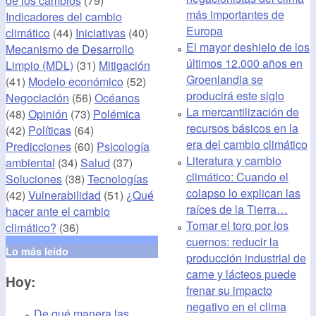
de los cambios
(79)
más importantes de
Indicadores del cambio
Europa
climático
(44)
Iniciativas
(40)
El mayor deshielo de los
Mecanismo de Desarrollo
últimos 12.000 años en
Limpio (MDL)
(31)
Mitigación
Groenlandia se
(41)
Modelo económico
(52)
producirá este siglo
Negociación
(56)
Océanos
La mercantilización de
(48)
Opinión
(73)
Polémica
recursos básicos en la
(42)
Políticas
(64)
era del cambio climático
Predicciones
(60)
Psicología
Literatura y cambio
ambiental
(34)
Salud
(37)
climático: Cuando el
Soluciones
(38)
Tecnologías
colapso lo explican las
(42)
Vulnerabilidad
(51)
¿Qué
raíces de la Tierra…
hacer ante el cambio
Tomar el toro por los
climático?
(36)
cuernos: reducir la
Lo más leído
producción industrial de
carne y lácteos puede
Hoy:
frenar su impacto
negativo en el clima
De qué manera las