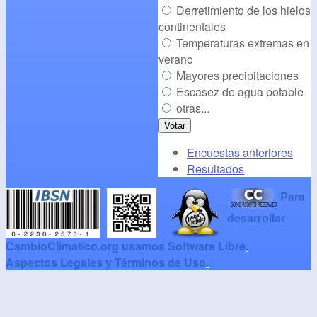
Derretimiento de los hielos
continentales
Temperaturas extremas en
verano
Mayores precipitaciones
Escasez de agua potable
otras...
Encuestas anteriores
Resultados
Para
desarrollar
CambioClimatico.org usamos Software Libre
.
Aspectos Legales y Términos de Uso
.