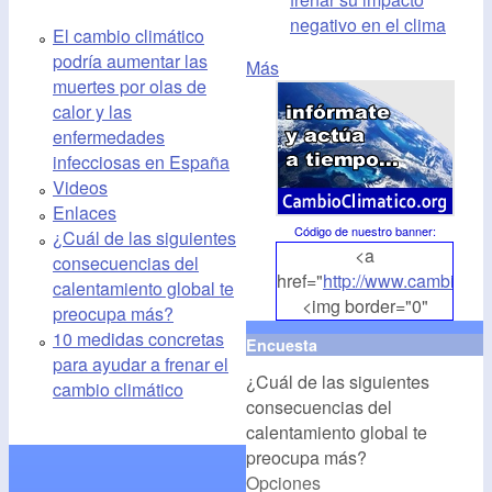
negativo en el clima
El cambio climático
podría aumentar las
Más
muertes por olas de
calor y las
enfermedades
infecciosas en España
Videos
Enlaces
Código de nuestro banner
:
¿Cuál de las siguientes
<a
consecuencias del
href="
http://www.cambioclim
calentamiento global te
<img border="0"
preocupa más?
align="middle"
10 medidas concretas
Encuesta
src="
http://www.cambioclim
para ayudar a frenar el
¿Cuál de las siguientes
alt="CambioClimatico.org"
cambio climático
consecuencias del
/></a>
calentamiento global te
preocupa más?
Opciones