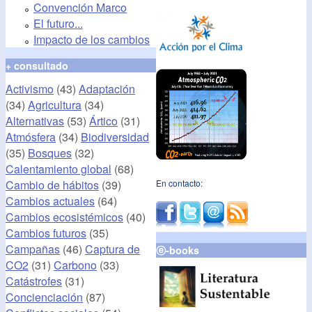
Convención Marco
El futuro...
Impacto de los cambios
+ consultado
Activismo
(43)
Adaptación
(34)
Agricultura
(34)
Alternativas
(53)
Ártico
(31)
Atmósfera
(34)
Biodiversidad
(35)
Bosques
(32)
Calentamiento global
(68)
Cambio de hábitos
(39)
En contacto:
Cambios actuales
(64)
Cambios ecosistémicos
(40)
Cambios futuros
(35)
Campañas
(46)
Captura de
ⓔ-books
CO2
(31)
Carbono
(33)
Catástrofes
(31)
Concienciación
(87)