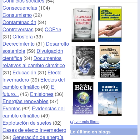
Conflictos sociales
(54)
Consecuencias
(104)
Consumismo
(32)
Contaminación
(34)
Controversias
(36)
COP15
(31)
Criosfera
(33)
Decrecimiento
(31)
Desarrollo
sostenible
(59)
Divulgación
científica
(34)
Documentos
relativos al cambio climático
(31)
Educación
(31)
Efecto
invernadero
(39)
Efectos del
cambio climático
(49)
El
futuro...
(45)
Emisiones
(36)
Energías renovables
(37)
Eventos
(62)
Evidencias del
cambio climático
(49)
(+) ver más libros
Explotación de suelos
(32)
Gases de efecto invernadero
Lo último en blogs
(36)
Generación de energía