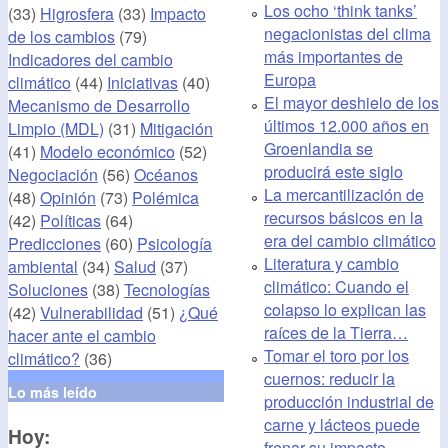
Los ocho ‘think tanks’
(33)
Higrosfera
(33)
Impacto
negacionistas del clima
de los cambios
(79)
más importantes de
Indicadores del cambio
Europa
climático
(44)
Iniciativas
(40)
El mayor deshielo de los
Mecanismo de Desarrollo
últimos 12.000 años en
Limpio (MDL)
(31)
Mitigación
Groenlandia se
(41)
Modelo económico
(52)
producirá este siglo
Negociación
(56)
Océanos
La mercantilización de
(48)
Opinión
(73)
Polémica
recursos básicos en la
(42)
Políticas
(64)
era del cambio climático
Predicciones
(60)
Psicología
Literatura y cambio
ambiental
(34)
Salud
(37)
climático: Cuando el
Soluciones
(38)
Tecnologías
colapso lo explican las
(42)
Vulnerabilidad
(51)
¿Qué
raíces de la Tierra…
hacer ante el cambio
Tomar el toro por los
climático?
(36)
cuernos: reducir la
Lo más leído
producción industrial de
carne y lácteos puede
Hoy:
frenar su impacto