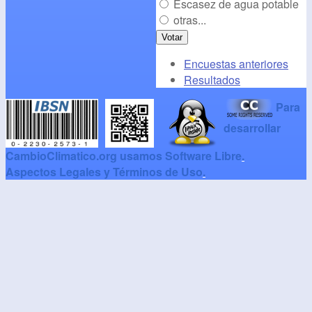
Escasez de agua potable
otras...
Encuestas anteriores
Resultados
Para
desarrollar
CambioClimatico.org usamos Software Libre
.
Aspectos Legales y Términos de Uso
.