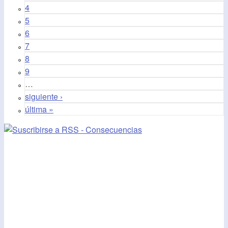
4
5
6
7
8
9
…
siguiente ›
última »