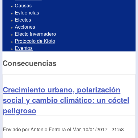
Causas
Evidencias
Efectos
Acciones
Efecto invernadero
Protocolo de Kioto
Eventos
Consecuencias
Crecimiento urbano, polarización
social y cambio climático: un cóctel
peligroso
Enviado por
Antonio Ferreira
el
Mar, 10/01/2017 - 21:58