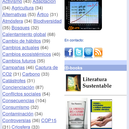
Activismo
(43)
Adaptación
(34)
Agricultura
(34)
Alternativas
(53)
Ártico
(31)
Atmósfera
(34)
Biodiversidad
(35)
Bosques
(32)
Calentamiento global
(68)
Cambio de hábitos
(39)
En contacto:
Cambios actuales
(64)
Cambios ecosistémicos
(40)
Cambios futuros
(35)
Campañas
(46)
Captura de
ⓔ-books
CO2
(31)
Carbono
(33)
Catástrofes
(31)
Concienciación
(87)
Conflictos sociales
(54)
Consecuencias
(104)
Consumismo
(32)
Contaminación
(34)
Controversias
(36)
COP15
(31)
Criosfera
(33)