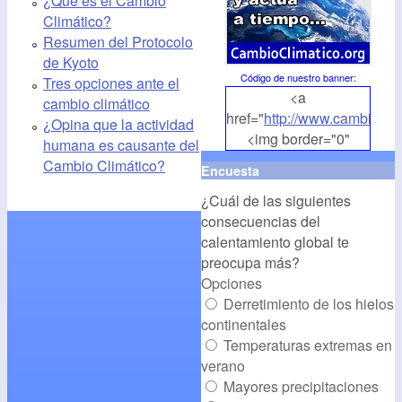
¿Qué es el Cambio
Climático?
Resumen del Protocolo
de Kyoto
Código de nuestro banner
:
Tres opciones ante el
<a
cambio climático
href="
http://www.cambioclim
¿Opina que la actividad
<img border="0"
humana es causante del
align="middle"
Cambio Climático?
Encuesta
src="
http://www.cambioclim
¿Cuál de las siguientes
alt="CambioClimatico.org"
consecuencias del
/></a>
calentamiento global te
preocupa más?
Opciones
Derretimiento de los hielos
continentales
Temperaturas extremas en
verano
Mayores precipitaciones