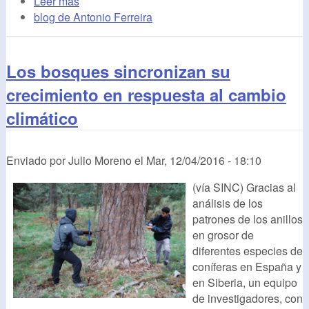
Leer más
blog de Antonio Ferreira
Los bosques sincronizan su
crecimiento en respuesta al cambio
climático
Enviado por
Julio Moreno
el
Mar, 12/04/2016 - 18:10
(vía SINC) Gracias al
análisis de los
patrones de los anillos
en grosor de
diferentes especies de
coníferas en España y
en Siberia, un equipo
de investigadores, con