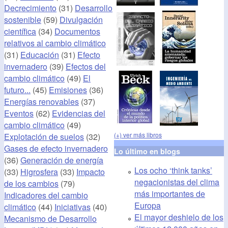
Decrecimiento
(31)
Desarrollo
sostenible
(59)
Divulgación
científica
(34)
Documentos
relativos al cambio climático
(31)
Educación
(31)
Efecto
invernadero
(39)
Efectos del
cambio climático
(49)
El
futuro...
(45)
Emisiones
(36)
Energías renovables
(37)
Eventos
(62)
Evidencias del
cambio climático
(49)
(+) ver más libros
Explotación de suelos
(32)
Gases de efecto invernadero
Lo último en blogs
(36)
Generación de energía
Los ocho ‘think tanks’
(33)
Higrosfera
(33)
Impacto
negacionistas del clima
de los cambios
(79)
más importantes de
Indicadores del cambio
Europa
climático
(44)
Iniciativas
(40)
El mayor deshielo de los
Mecanismo de Desarrollo