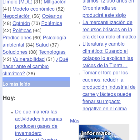
últimos 12.000 años en
Limpio (MDL)
(31)
Mitigación
Groenlandia se
(41)
Modelo económico
(52)
producirá este siglo
Negociación
(56)
Océanos
La mercantilización de
(48)
Opinión
(73)
Polémica
recursos básicos en la
(42)
Políticas
(64)
era del cambio climático
Predicciones
(60)
Psicología
Literatura y cambio
ambiental
(34)
Salud
(37)
climático: Cuando el
Soluciones
(38)
Tecnologías
colapso lo explican las
(42)
Vulnerabilidad
(51)
¿Qué
raíces de la Tierra…
hacer ante el cambio
Tomar el toro por los
climático?
(36)
cuernos: reducir la
Lo más leído
producción industrial de
carne y lácteos puede
Hoy:
frenar su impacto
negativo en el clima
De qué manera las
actividades humanas
Más
producen gases de
invernadero