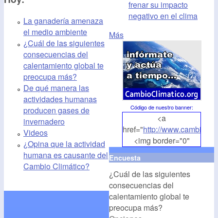
frenar su impacto
negativo en el clima
La ganadería amenaza
el medio ambiente
Más
¿Cuál de las siguientes
consecuencias del
calentamiento global te
preocupa más?
De qué manera las
actividades humanas
Código de nuestro banner
:
producen gases de
<a
invernadero
href="
http://www.cambioclim
Videos
<img border="0"
¿Opina que la actividad
align="middle"
humana es causante del
Encuesta
src="
http://www.cambioclim
Cambio Climático?
¿Cuál de las siguientes
alt="CambioClimatico.org"
consecuencias del
/></a>
calentamiento global te
preocupa más?