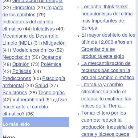
(36)
Generación de energía
Los ocho ‘think tanks’
(33)
Higrosfera
(33)
Impacto
negacionistas del clima
de los cambios
(79)
más importantes de
Indicadores del cambio
Europa
climático
(44)
Iniciativas
(40)
El mayor deshielo de los
Mecanismo de Desarrollo
últimos 12.000 años en
Limpio (MDL)
(31)
Mitigación
Groenlandia se
(41)
Modelo económico
(52)
producirá este siglo
Negociación
(56)
Océanos
La mercantilización de
(48)
Opinión
(73)
Polémica
recursos básicos en la
(42)
Políticas
(64)
era del cambio climático
Predicciones
(60)
Psicología
Literatura y cambio
ambiental
(34)
Salud
(37)
climático: Cuando el
Soluciones
(38)
Tecnologías
colapso lo explican las
(42)
Vulnerabilidad
(51)
¿Qué
raíces de la Tierra…
hacer ante el cambio
Tomar el toro por los
climático?
(36)
cuernos: reducir la
Lo más leído
producción industrial de
carne y lácteos puede
Hoy: