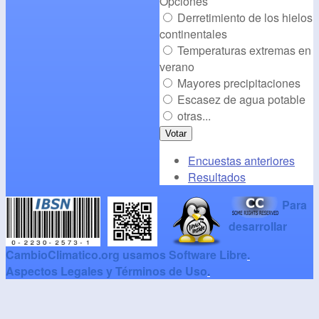
Opciones
Derretimiento de los hielos
continentales
Temperaturas extremas en
verano
Mayores precipitaciones
Escasez de agua potable
otras...
Encuestas anteriores
Resultados
Para
desarrollar
CambioClimatico.org usamos Software Libre
.
Aspectos Legales y Términos de Uso
.