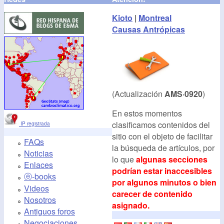
Kioto
|
Montreal
Causas Antrópicas
(Actualización
AMS·0920
)
En estos momentos
clasificamos contenidos del
IP registrada
sitio con el objeto de facilitar
FAQs
la búsqueda de artículos, por
Noticias
lo que
algunas secciones
Enlaces
podrían estar inaccesibles
ⓔ-books
por algunos minutos o bien
Videos
carecer de contenido
Nosotros
asignado.
Antiguos foros
Negociaciones