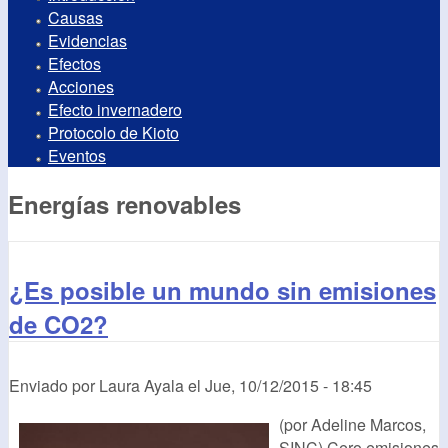
Causas
Evidencias
Efectos
Acciones
Efecto invernadero
Protocolo de Kioto
Eventos
Energías renovables
¿Es posible un mundo sin emisiones
de CO2?
Enviado por
Laura Ayala
el
Jue, 10/12/2015 - 18:45
(por Adeline Marcos,
SINC) Cero emisiones