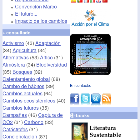
Convención Marco
El futuro...
Impacto de los cambios
+ consultado
Activismo
(43)
Adaptación
(34)
Agricultura
(34)
Alternativas
(53)
Ártico
(31)
Atmósfera
(34)
Biodiversidad
(35)
Bosques
(32)
Calentamiento global
(68)
Cambio de hábitos
(39)
En contacto:
Cambios actuales
(64)
Cambios ecosistémicos
(40)
Cambios futuros
(35)
Campañas
(46)
Captura de
ⓔ-books
CO2
(31)
Carbono
(33)
Catástrofes
(31)
Concienciación
(87)