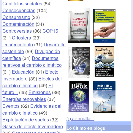
Conflictos sociales
(54)
Consecuencias
(104)
Consumismo
(32)
Contaminación
(34)
Controversias
(36)
COP15
(31)
Criosfera
(33)
Decrecimiento
(31)
Desarrollo
sostenible
(59)
Divulgación
científica
(34)
Documentos
relativos al cambio climático
(31)
Educación
(31)
Efecto
invernadero
(39)
Efectos del
cambio climático
(49)
El
futuro...
(45)
Emisiones
(36)
Energías renovables
(37)
Eventos
(62)
Evidencias del
cambio climático
(49)
(+) ver más libros
Explotación de suelos
(32)
Gases de efecto invernadero
Lo último en blogs