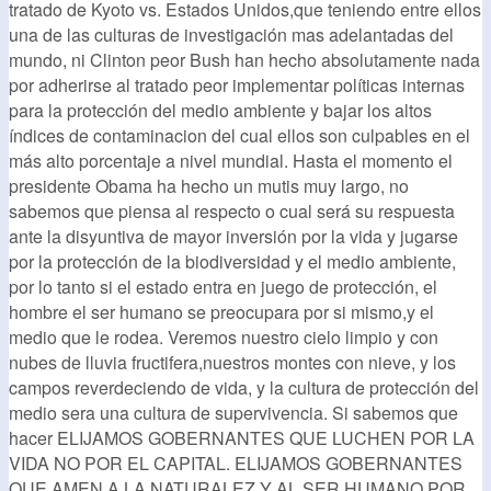
tratado de Kyoto vs. Estados Unidos,que teniendo entre ellos
una de las culturas de investigación mas adelantadas del
mundo, ni Clinton peor Bush han hecho absolutamente nada
por adherirse al tratado peor implementar políticas internas
para la protección del medio ambiente y bajar los altos
índices de contaminacion del cual ellos son culpables en el
más alto porcentaje a nivel mundial. Hasta el momento el
presidente Obama ha hecho un mutis muy largo, no
sabemos que piensa al respecto o cual será su respuesta
ante la disyuntiva de mayor inversión por la vida y jugarse
por la protección de la biodiversidad y el medio ambiente,
por lo tanto si el estado entra en juego de protección, el
hombre el ser humano se preocupara por si mismo,y el
medio que le rodea. Veremos nuestro cielo limpio y con
nubes de lluvia fructifera,nuestros montes con nieve, y los
campos reverdeciendo de vida, y la cultura de protección del
medio sera una cultura de supervivencia. Si sabemos que
hacer ELIJAMOS GOBERNANTES QUE LUCHEN POR LA
VIDA NO POR EL CAPITAL. ELIJAMOS GOBERNANTES
QUE AMEN A LA NATURALEZ Y AL SER HUMANO POR