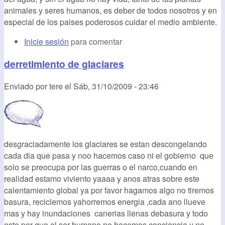
animales y seres humanos, es deber de todos nosotros y en
especial de los paises poderosos cuidar el medio ambiente.
Inicie sesión
para comentar
derretimiento de glaciares
Enviado por
tere
el
Sáb, 31/10/2009 - 23:46
desgraciadamente los glaciares se estan descongelando
cada dia que pasa y noo hacemos caso ni el gobierno que
solo se preocupa por las guerras o el narco,cuando en
realidad estamo viviento yaaaa y anos atras sobre este
calentamiento global ya por favor hagamos algo no tiremos
basura, reciclemos yahorremos energia ,cada ano llueve
mas y hay inundaciones canerias llenas debasura y todo
esto por que el ser humano no hacemos conciencia y no