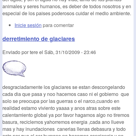
animales y seres humanos, es deber de todos nosotros y en
especial de los paises poderosos cuidar el medio ambiente.
Inicie sesión
para comentar
derretimiento de glaciares
Enviado por
tere
el
Sáb, 31/10/2009 - 23:46
desgraciadamente los glaciares se estan descongelando
cada dia que pasa y noo hacemos caso ni el gobierno que
solo se preocupa por las guerras o el narco,cuando en
realidad estamo viviento yaaaa y anos atras sobre este
calentamiento global ya por favor hagamos algo no tiremos
basura, reciclemos yahorremos energia ,cada ano llueve
mas y hay inundaciones canerias llenas debasura y todo
esto por que el ser humano no hacemos conciencia y no