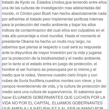
tratado de Kyoto vs. Estados Unidos,que teniendo entre ellos
una de las culturas de investigación mas adelantadas del
mundo, ni Clinton peor Bush han hecho absolutamente nada
por adherirse al tratado peor implementar políticas internas
para la protección del medio ambiente y bajar los altos
índices de contaminacion del cual ellos son culpables en el
más alto porcentaje a nivel mundial. Hasta el momento el
presidente Obama ha hecho un mutis muy largo, no
sabemos que piensa al respecto o cual será su respuesta
ante la disyuntiva de mayor inversión por la vida y jugarse
por la protección de la biodiversidad y el medio ambiente,
por lo tanto si el estado entra en juego de protección, el
hombre el ser humano se preocupara por si mismo,y el
medio que le rodea. Veremos nuestro cielo limpio y con
nubes de lluvia fructifera,nuestros montes con nieve, y los
campos reverdeciendo de vida, y la cultura de protección del
medio sera una cultura de supervivencia. Si sabemos que
hacer ELIJAMOS GOBERNANTES QUE LUCHEN POR LA
VIDA NO POR EL CAPITAL. ELIJAMOS GOBERNANTES
QUE AMEN A LA NATURALEZ Y AL SER HUMANO POR