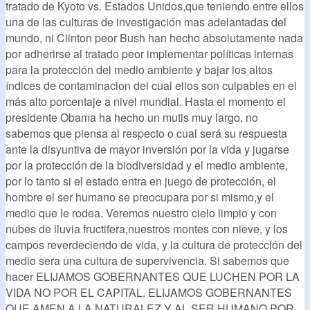
tratado de Kyoto vs. Estados Unidos,que teniendo entre ellos
una de las culturas de investigación mas adelantadas del
mundo, ni Clinton peor Bush han hecho absolutamente nada
por adherirse al tratado peor implementar políticas internas
para la protección del medio ambiente y bajar los altos
índices de contaminacion del cual ellos son culpables en el
más alto porcentaje a nivel mundial. Hasta el momento el
presidente Obama ha hecho un mutis muy largo, no
sabemos que piensa al respecto o cual será su respuesta
ante la disyuntiva de mayor inversión por la vida y jugarse
por la protección de la biodiversidad y el medio ambiente,
por lo tanto si el estado entra en juego de protección, el
hombre el ser humano se preocupara por si mismo,y el
medio que le rodea. Veremos nuestro cielo limpio y con
nubes de lluvia fructifera,nuestros montes con nieve, y los
campos reverdeciendo de vida, y la cultura de protección del
medio sera una cultura de supervivencia. Si sabemos que
hacer ELIJAMOS GOBERNANTES QUE LUCHEN POR LA
VIDA NO POR EL CAPITAL. ELIJAMOS GOBERNANTES
QUE AMEN A LA NATURALEZ Y AL SER HUMANO POR