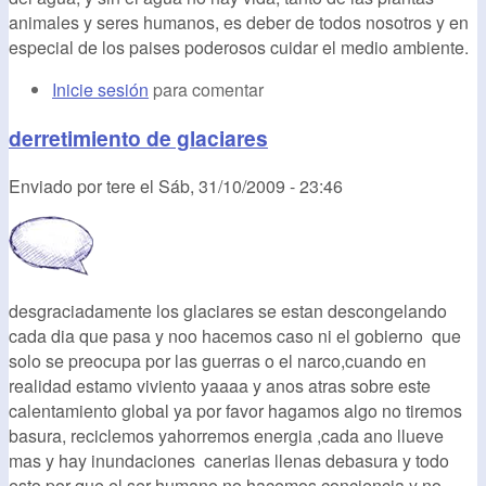
animales y seres humanos, es deber de todos nosotros y en
especial de los paises poderosos cuidar el medio ambiente.
Inicie sesión
para comentar
derretimiento de glaciares
Enviado por
tere
el
Sáb, 31/10/2009 - 23:46
desgraciadamente los glaciares se estan descongelando
cada dia que pasa y noo hacemos caso ni el gobierno que
solo se preocupa por las guerras o el narco,cuando en
realidad estamo viviento yaaaa y anos atras sobre este
calentamiento global ya por favor hagamos algo no tiremos
basura, reciclemos yahorremos energia ,cada ano llueve
mas y hay inundaciones canerias llenas debasura y todo
esto por que el ser humano no hacemos conciencia y no