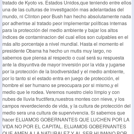
tratado de Kyoto vs. Estados Unidos,que teniendo entre ellos
una de las culturas de investigación mas adelantadas del
mundo, ni Clinton peor Bush han hecho absolutamente nada
por adherirse al tratado peor implementar políticas internas
para la protección del medio ambiente y bajar los altos
índices de contaminacion del cual ellos son culpables en el
más alto porcentaje a nivel mundial. Hasta el momento el
presidente Obama ha hecho un mutis muy largo, no
sabemos que piensa al respecto o cual será su respuesta
ante la disyuntiva de mayor inversión por la vida y jugarse
por la protección de la biodiversidad y el medio ambiente,
por lo tanto si el estado entra en juego de protección, el
hombre el ser humano se preocupara por si mismo,y el
medio que le rodea. Veremos nuestro cielo limpio y con
nubes de lluvia fructifera,nuestros montes con nieve, y los
campos reverdeciendo de vida, y la cultura de protección del
medio sera una cultura de supervivencia. Si sabemos que
hacer ELIJAMOS GOBERNANTES QUE LUCHEN POR LA
VIDA NO POR EL CAPITAL. ELIJAMOS GOBERNANTES
QUE AMEN A LA NATURALEZ Y AL SER HUMANO POR