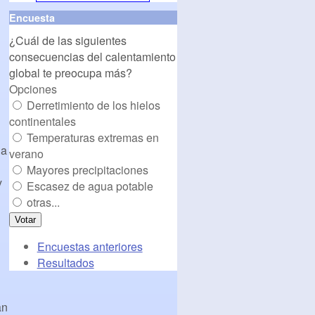
align="middle"
Encuesta
src="
http://www.cambioclimatico.org/banners/banner1.
¿Cuál de las siguientes
alt="CambioClimatico.org"
consecuencias del calentamiento
/></a>
global te preocupa más?
Opciones
Derretimiento de los hielos
continentales
Temperaturas extremas en
 a
verano
Mayores precipitaciones
y
Escasez de agua potable
otras...
Encuestas anteriores
Resultados
an