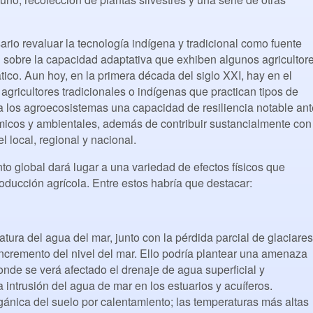
rio revaluar la tecnología indígena y tradicional como fuente
 sobre la capacidad adaptativa que exhiben algunos agricultor
tico. Aun hoy, en la primera década del siglo XXI, hay en el
ricultores tradicionales o indígenas que practican tipos de
a los agroecosistemas una capacidad de resiliencia notable ant
icos y ambientales, además de contribuir sustancialmente con
l local, regional y nacional.
to global dará lugar a una variedad de efectos físicos que
oducción agrícola. Entre estos habría que destacar:
tura del agua del mar, junto con la pérdida parcial de glaciares
incremento del nivel del mar. Ello podría plantear una amenaza
onde se verá afectado el drenaje de agua superficial y
 intrusión del agua de mar en los estuarios y acuíferos.
gánica del suelo por calentamiento; las temperaturas más altas