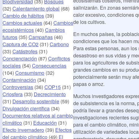
ecosistemas costeros, mientras
Biodiversidad
(35)
Bosques
salinizarán. En zonas semiár
(32)
Calentamiento global
(68)
calor excesivo, condiciones q
Cambio de hábitos
(39)
de los cultivos.
Cambios actuales
(64)
Cambios
ecosistémicos
(40)
Cambios
En muchos países, la població
futuros
(35)
Campañas
(46)
condiciones que los hacen muy
Captura de CO2
(31)
Carbono
Para estas personas, aun los
(33)
Catástrofes
(31)
desastroso en sus vidas y me
Concienciación
(87)
Conflictos
para los agricultores de subs
sociales
(54)
Consecuencias
grandes cambios en su produc
(104)
Consumismo
(32)
potencialmente serán muy afec
Contaminación
(34)
papas o arroz.
Controversias
(36)
COP15
(31)
Criosfera
(33)
Decrecimiento
Muchos investigadores expres
(31)
Desarrollo sostenible
(59)
de subsistencia es la norma, 
Divulgación científica
(34)
podría llevar a grandes desequ
Documentos relativos al cambio
investigaciones recientes sug
climático
(31)
Educación
(31)
para el cambio climático, min
Efecto invernadero
(39)
Efectos
utilización de variedades loca
del cambio climático
(49)
El
agroforestería, desyerbe oport