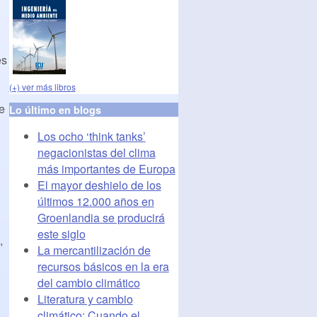
es
(+) ver más libros
e
Lo último en blogs
Los ocho ‘think tanks’
negacionistas del clima
más importantes de Europa
El mayor deshielo de los
últimos 12.000 años en
Groenlandia se producirá
este siglo
,
La mercantilización de
recursos básicos en la era
del cambio climático
Literatura y cambio
climático: Cuando el