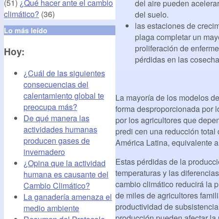
(51)
¿Qué hacer ante el cambio
del aire pueden acelerar
climático?
(36)
del suelo.
las estaciones de creci
Lo más leído
plaga completar un mayo
proliferación de enferm
Hoy:
pérdidas en las cosecha
¿Cuál de las siguientes
consecuencias del
calentamiento global te
La mayoría de los modelos de
preocupa más?
forma desproporcionada por lo
De qué manera las
por los agricultores que depe
actividades humanas
predi cen una reducción total
producen gases de
América Latina, equivalente a
invernadero
Estas pérdidas de la producci
¿Opina que la actividad
temperaturas y las diferencias
humana es causante del
cambio climático reducirá la p
Cambio Climático?
de miles de agricultores fami
La ganadería amenaza el
productividad de subsistencia
medio ambiente
producción pueden afectar la p