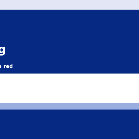
g
a red