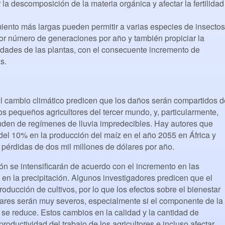
 la descomposición de la materia orgánica y afectar la fertilidad
miento más largas pueden permitir a varias especies de insectos
r número de generaciones por año y también propiciar la
edades de las plantas, con el consecuente incremento de
s.
l cambio climático predicen que los daños serán compartidos d
s pequeños agricultores del tercer mundo, y, particularmente,
nden de regímenes de lluvia impredecibles. Hay autores que
 del 10% en la producción del maíz en el año 2055 en África y
 pérdidas de dos mil millones de dólares por año.
ón se intensificarán de acuerdo con el incremento en las
 en la precipitación. Algunos investigadores predicen que el
roducción de cultivos, por lo que los efectos sobre el bienestar
liares serán muy severos, especialmente si el componente de la
 se reduce. Estos cambios en la calidad y la cantidad de
roductividad del trabajo de los agricultores e incluso afectar