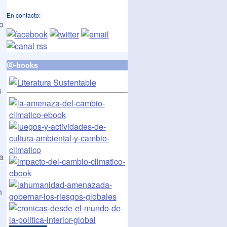
En contacto:
o
ⓔ-books
s
a
n