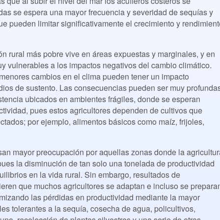
 que al subir el nivel del mar los acuíferos costeros se
idas se espera una mayor frecuencia y severidad de sequías y
ue pueden limitar significativamente el crecimiento y rendimient
n rural más pobre vive en áreas expuestas y marginales, y en
 vulnerables a los impactos negativos del cambio climático.
 menores cambios en el clima pueden tener un impacto
dios de sustento. Las consecuencias pueden ser muy profunda
istencia ubicados en ambientes frágiles, donde se esperan
tividad, pues estos agricultores dependen de cultivos que
tados; por ejemplo, alimentos básicos como maíz, frijoles,
an mayor preocupación por aquellas zonas donde la agricultur
pues la disminución de tan solo una tonelada de productividad
ilibrios en la vida rural. Sin embargo, resultados de
ieren que muchos agricultores se adaptan e incluso se prepara
imizando las pérdidas en productividad mediante la mayor
les tolerantes a la sequía, cosecha de agua, policultivos,
uno, recolección de plantas silvestres y una serie de otras