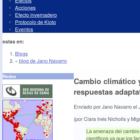
Efectos
Acciones
Efecto invernadero
Protocolo de Kioto
Eventos
estas en:
Blogs
»
blog de Jano Navarro
Redes
Cambio climático 
respuestas adapta
Enviado por
Jano Navarro
el
(por Clara Inés Nicholls y Migu
La amenaza del cambio c
científicos ya que los f