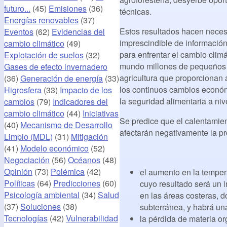
futuro...
(45)
Emisiones
(36)
técnicas.
Energías renovables
(37)
Estos resultados hacen necesa
Eventos
(62)
Evidencias del
imprescindible de información
cambio climático
(49)
para enfrentar el cambio climá
Explotación de suelos
(32)
mundo millones de pequeños ag
Gases de efecto invernadero
agricultura que proporcionan 
(36)
Generación de energía
(33)
los continuos cambios económ
Higrosfera
(33)
Impacto de los
la seguridad alimentaria a nive
cambios
(79)
Indicadores del
cambio climático
(44)
Iniciativas
Se predice que el calentamien
(40)
Mecanismo de Desarrollo
afectarán negativamente la pr
Limpio (MDL)
(31)
Mitigación
(41)
Modelo económico
(52)
Negociación
(56)
Océanos
(48)
Opinión
(73)
Polémica
(42)
el aumento en la tempera
Políticas
(64)
Predicciones
(60)
cuyo resultado será un 
Psicología ambiental
(34)
Salud
en las áreas costeras, d
(37)
Soluciones
(38)
subterránea, y habrá una
Tecnologías
(42)
Vulnerabilidad
la pérdida de materia or