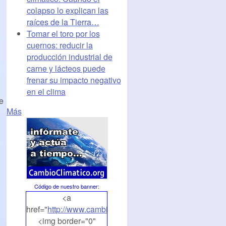
colapso lo explican las
raíces de la Tierra…
Tomar el toro por los
cuernos: reducir la
producción industrial de
carne y lácteos puede
frenar su impacto negativo
en el clima
e
Más
Código de nuestro banner
:
<a
href="
http://www.cambioclimatico.org
">
<img border="0"