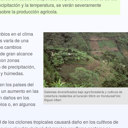
ecipitación y la temperatura, se verán severamente
sobre la producción agrícola.
bios en el clima
os varía de una
los cambios
 de gran alcance
 con zonas
 de precipitación,
s y húmedas.
en los países del
 un aumento en las
n daños en los
elos o, en algunos
 de los ciclones tropicales causará daño en los cultivos de