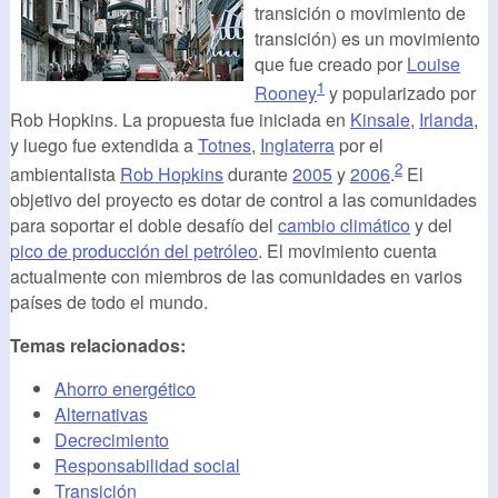
transición o movimiento de
transición) es un movimiento
que fue creado por
Louise
1
Rooney
y popularizado por
Rob Hopkins. La propuesta fue iniciada en
Kinsale
,
Irlanda
,
y luego fue extendida a
Totnes
,
Inglaterra
por el
2
ambientalista
Rob Hopkins
durante
2005
y
2006
.
El
objetivo del proyecto es dotar de control a las comunidades
para soportar el doble desafío del
cambio climático
y del
pico de producción del petróleo
. El movimiento cuenta
actualmente con miembros de las comunidades en varios
países de todo el mundo.
Temas relacionados:
Ahorro energético
Alternativas
Decrecimiento
Responsabilidad social
Transición