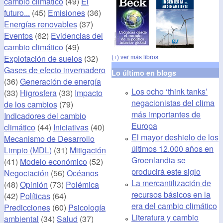
cambio climático
(49)
El
futuro...
(45)
Emisiones
(36)
Energías renovables
(37)
Eventos
(62)
Evidencias del
cambio climático
(49)
(+) ver más libros
Explotación de suelos
(32)
Gases de efecto invernadero
Lo último en blogs
(36)
Generación de energía
Los ocho ‘think tanks’
(33)
Higrosfera
(33)
Impacto
negacionistas del clima
de los cambios
(79)
más importantes de
Indicadores del cambio
Europa
climático
(44)
Iniciativas
(40)
El mayor deshielo de los
Mecanismo de Desarrollo
últimos 12.000 años en
Limpio (MDL)
(31)
Mitigación
Groenlandia se
(41)
Modelo económico
(52)
producirá este siglo
Negociación
(56)
Océanos
La mercantilización de
(48)
Opinión
(73)
Polémica
recursos básicos en la
(42)
Políticas
(64)
era del cambio climático
Predicciones
(60)
Psicología
Literatura y cambio
ambiental
(34)
Salud
(37)