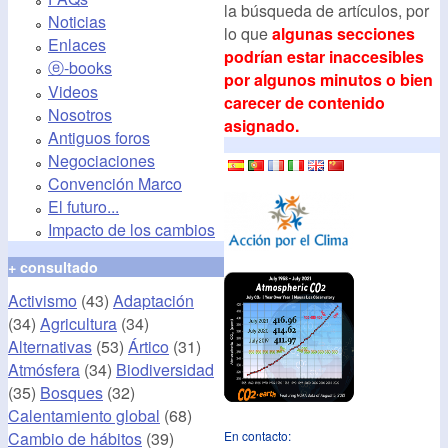
la búsqueda de artículos, por
Noticias
lo que
algunas secciones
Enlaces
podrían estar inaccesibles
ⓔ-books
por algunos minutos o bien
Videos
carecer de contenido
Nosotros
asignado.
Antiguos foros
Negociaciones
Convención Marco
El futuro...
Impacto de los cambios
+ consultado
Activismo
(43)
Adaptación
(34)
Agricultura
(34)
Alternativas
(53)
Ártico
(31)
Atmósfera
(34)
Biodiversidad
(35)
Bosques
(32)
Calentamiento global
(68)
Cambio de hábitos
(39)
En contacto: