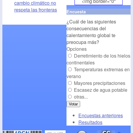
<img border="0"
cambio climático no
align="middle"
respeta las fronteras
Encuesta
src="
http://www.cambioclim
¿Cuál de las siguientes
alt="CambioClimatico.org"
consecuencias del
/></a>
calentamiento global te
preocupa más?
Opciones
Derretimiento de los hielos
continentales
Temperaturas extremas en
verano
Mayores precipitaciones
Escasez de agua potable
otras...
Encuestas anteriores
Resultados