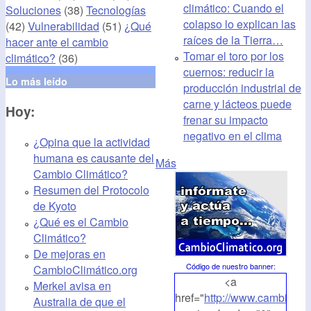
climático: Cuando el
Soluciones
(38)
Tecnologías
colapso lo explican las
(42)
Vulnerabilidad
(51)
¿Qué
raíces de la Tierra…
hacer ante el cambio
Tomar el toro por los
climático?
(36)
cuernos: reducir la
Lo más leído
producción industrial de
carne y lácteos puede
Hoy:
frenar su impacto
negativo en el clima
¿Opina que la actividad
humana es causante del
Más
Cambio Climático?
Resumen del Protocolo
de Kyoto
¿Qué es el Cambio
Climático?
De mejoras en
Código de nuestro banner
:
CambioClimático.org
<a
Merkel avisa en
href="
http://www.cambioclim
Australia de que el