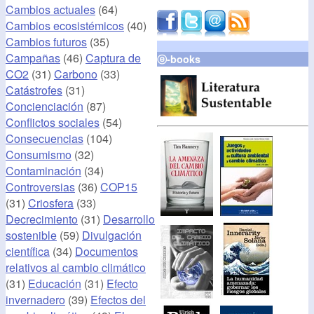
Cambios actuales
(64)
Cambios ecosistémicos
(40)
Cambios futuros
(35)
Campañas
(46)
Captura de
ⓔ-books
CO2
(31)
Carbono
(33)
Catástrofes
(31)
Concienciación
(87)
Conflictos sociales
(54)
Consecuencias
(104)
Consumismo
(32)
Contaminación
(34)
Controversias
(36)
COP15
(31)
Criosfera
(33)
Decrecimiento
(31)
Desarrollo
sostenible
(59)
Divulgación
científica
(34)
Documentos
relativos al cambio climático
(31)
Educación
(31)
Efecto
invernadero
(39)
Efectos del