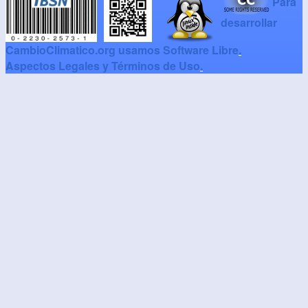
Para
desarrollar
CambioClimatico.org usamos Software Libre
.
Aspectos Legales y Términos de Uso
.