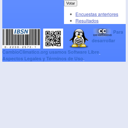
Encuestas anteriores
Resultados
Para
desarrollar
CambioClimatico.org usamos Software Libre
.
Aspectos Legales y Términos de Uso
.