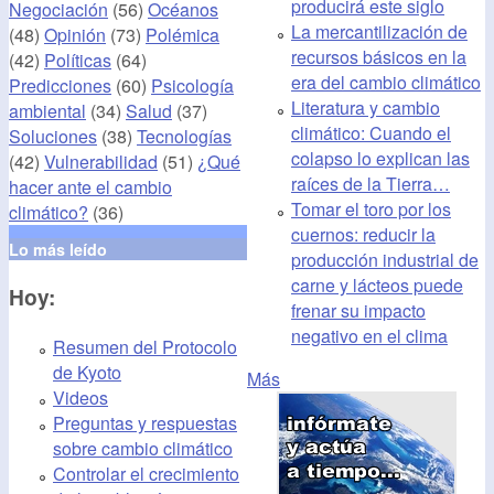
producirá este siglo
Negociación
(56)
Océanos
La mercantilización de
(48)
Opinión
(73)
Polémica
recursos básicos en la
(42)
Políticas
(64)
era del cambio climático
Predicciones
(60)
Psicología
Literatura y cambio
ambiental
(34)
Salud
(37)
climático: Cuando el
Soluciones
(38)
Tecnologías
colapso lo explican las
(42)
Vulnerabilidad
(51)
¿Qué
raíces de la Tierra…
hacer ante el cambio
Tomar el toro por los
climático?
(36)
cuernos: reducir la
Lo más leído
producción industrial de
carne y lácteos puede
Hoy:
frenar su impacto
negativo en el clima
Resumen del Protocolo
de Kyoto
Más
Videos
Preguntas y respuestas
sobre cambio climático
Controlar el crecimiento