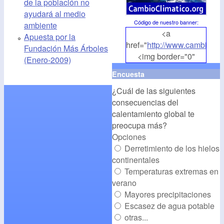
de la población no
ayudará al medio
Código de nuestro banner
:
ambiente
<a
Apuesta por la
href="
http://www.cambioclim
Fundación Más Árboles
<img border="0"
(Enero-2009)
align="middle"
Encuesta
src="
http://www.cambioclim
¿Cuál de las siguientes
alt="CambioClimatico.org"
consecuencias del
/></a>
calentamiento global te
preocupa más?
Opciones
Derretimiento de los hielos
continentales
Temperaturas extremas en
verano
Mayores precipitaciones
Escasez de agua potable
otras...