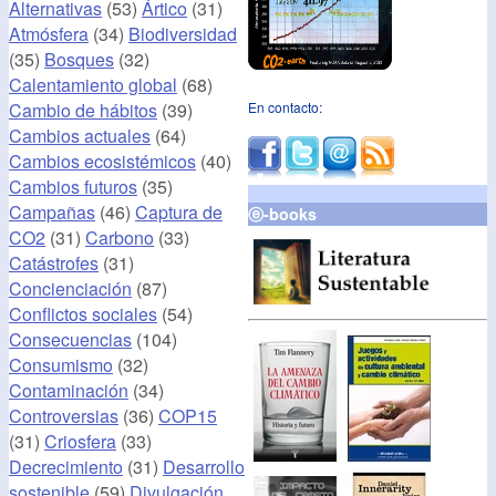
Alternativas
(53)
Ártico
(31)
Atmósfera
(34)
Biodiversidad
(35)
Bosques
(32)
Calentamiento global
(68)
Cambio de hábitos
(39)
En contacto:
Cambios actuales
(64)
Cambios ecosistémicos
(40)
Cambios futuros
(35)
Campañas
(46)
Captura de
ⓔ-books
CO2
(31)
Carbono
(33)
Catástrofes
(31)
Concienciación
(87)
Conflictos sociales
(54)
Consecuencias
(104)
Consumismo
(32)
Contaminación
(34)
Controversias
(36)
COP15
(31)
Criosfera
(33)
Decrecimiento
(31)
Desarrollo
sostenible
(59)
Divulgación