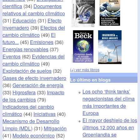
científica
(34)
Documentos
relativos al cambio climático
(31)
Educación
(31)
Efecto
invernadero
(39)
Efectos del
cambio climático
(49)
El
futuro...
(45)
Emisiones
(36)
Energías renovables
(37)
Eventos
(62)
Evidencias del
cambio climático
(49)
(+) ver más libros
Explotación de suelos
(32)
Gases de efecto invernadero
Lo último en blogs
(36)
Generación de energía
Los ocho ‘think tanks’
(33)
Higrosfera
(33)
Impacto
negacionistas del clima
de los cambios
(79)
más importantes de
Indicadores del cambio
Europa
climático
(44)
Iniciativas
(40)
El mayor deshielo de los
Mecanismo de Desarrollo
últimos 12.000 años en
Limpio (MDL)
(31)
Mitigación
Groenlandia se
(41)
Modelo económico
(52)