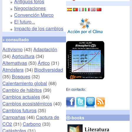
Antiguos foros
Negociaciones
Convención Marco
El futuro...
Impacto de los cambios
+ consultado
Activismo
(43)
Adaptación
(34)
Agricultura
(34)
Alternativas
(53)
Ártico
(31)
Atmósfera
(34)
Biodiversidad
(35)
Bosques
(32)
Calentamiento global
(68)
Cambio de hábitos
(39)
En contacto:
Cambios actuales
(64)
Cambios ecosistémicos
(40)
Cambios futuros
(35)
Campañas
(46)
Captura de
ⓔ-books
CO2
(31)
Carbono
(33)
Catástrofes
(31)