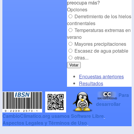
preocupa más?
Opciones
Derretimiento de los hielos
continentales
Temperaturas extremas en
verano
Mayores precipitaciones
Escasez de agua potable
otras...
Encuestas anteriores
Resultados
Para
desarrollar
CambioClimatico.org usamos Software Libre
.
Aspectos Legales y Términos de Uso
.