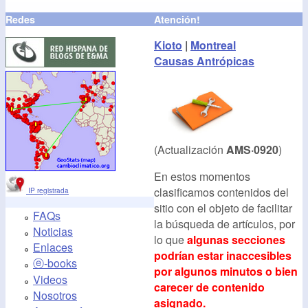
Redes
Atención!
Kioto
|
Montreal
Causas Antrópicas
(Actualización
AMS·0920
)
En estos momentos
clasificamos contenidos del
IP registrada
sitio con el objeto de facilitar
FAQs
la búsqueda de artículos, por
Noticias
lo que
algunas secciones
Enlaces
podrían estar inaccesibles
ⓔ-books
por algunos minutos o bien
Videos
carecer de contenido
Nosotros
asignado.