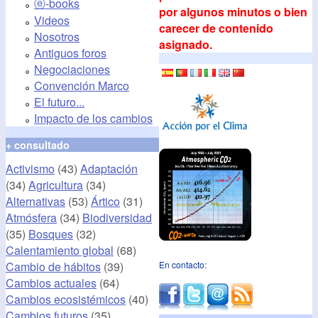
ⓔ-books
por algunos minutos o bien
Videos
carecer de contenido
Nosotros
asignado.
Antiguos foros
Negociaciones
Convención Marco
El futuro...
Impacto de los cambios
+ consultado
Activismo
(43)
Adaptación
(34)
Agricultura
(34)
Alternativas
(53)
Ártico
(31)
Atmósfera
(34)
Biodiversidad
(35)
Bosques
(32)
Calentamiento global
(68)
Cambio de hábitos
(39)
En contacto:
Cambios actuales
(64)
Cambios ecosistémicos
(40)
Cambios futuros
(35)