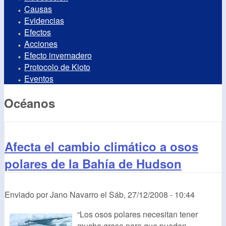
Causas
Evidencias
Efectos
Acciones
Efecto invernadero
Protocolo de Kioto
Eventos
Océanos
Afecta el cambio climático a osos
polares de la Bahía de Hudson
Enviado por
Jano Navarro
el
Sáb, 27/12/2008 - 10:44
“Los osos polares necesitan tener
mucha grasa para que puedan