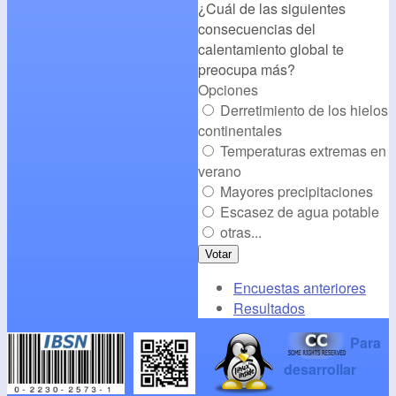
¿Cuál de las siguientes
alt="CambioClimatico.org"
consecuencias del
/></a>
calentamiento global te
preocupa más?
Opciones
Derretimiento de los hielos
continentales
Temperaturas extremas en
verano
Mayores precipitaciones
Escasez de agua potable
otras...
Encuestas anteriores
Resultados
Para
desarrollar