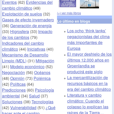
Eventos
(62)
Evidencias del
cambio climático
(49)
(+) ver más libros
Explotación de suelos
(32)
Gases de efecto invernadero
Lo último en blogs
(36)
Generación de energía
Los ocho ‘think tanks’
(33)
Higrosfera
(33)
Impacto
negacionistas del clima
de los cambios
(79)
más importantes de
Indicadores del cambio
Europa
climático
(44)
Iniciativas
(40)
El mayor deshielo de los
Mecanismo de Desarrollo
últimos 12.000 años en
Limpio (MDL)
(31)
Mitigación
Groenlandia se
(41)
Modelo económico
(52)
producirá este siglo
Negociación
(56)
Océanos
La mercantilización de
(48)
Opinión
(73)
Polémica
recursos básicos en la
(42)
Políticas
(64)
era del cambio climático
Predicciones
(60)
Psicología
Literatura y cambio
ambiental
(34)
Salud
(37)
climático: Cuando el
Soluciones
(38)
Tecnologías
colapso lo explican las
(42)
Vulnerabilidad
(51)
¿Qué
raíces de la Tierra…
hacer ante el cambio