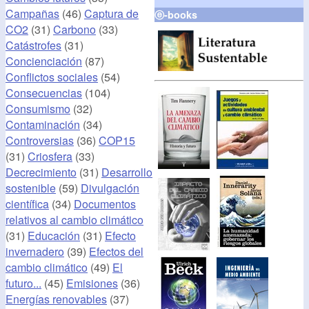
Campañas
(46)
Captura de
ⓔ-books
CO2
(31)
Carbono
(33)
Catástrofes
(31)
Concienciación
(87)
Conflictos sociales
(54)
Consecuencias
(104)
Consumismo
(32)
Contaminación
(34)
Controversias
(36)
COP15
(31)
Criosfera
(33)
Decrecimiento
(31)
Desarrollo
sostenible
(59)
Divulgación
científica
(34)
Documentos
relativos al cambio climático
(31)
Educación
(31)
Efecto
invernadero
(39)
Efectos del
cambio climático
(49)
El
futuro...
(45)
Emisiones
(36)
Energías renovables
(37)