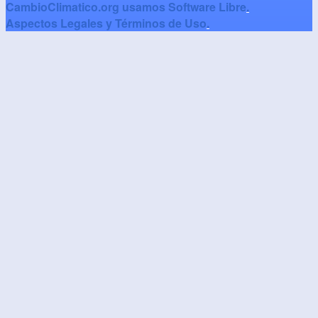
CambioClimatico.org usamos Software Libre
.
Aspectos Legales y Términos de Uso
.