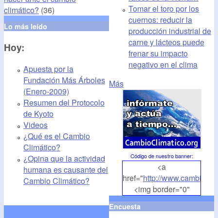
Tomar el toro por los
climático?
(36)
cuernos: reducir la
Lo más leído
producción industrial de
carne y lácteos puede
Hoy:
frenar su impacto
negativo en el clima
Apuesta por la
Fundación Más Árboles
Más
(Enero-2009)
Resumen del Protocolo
de Kyoto
Videos
¿Qué es el Cambio
Climático?
Código de nuestro banner
:
¿Opina que la actividad
<a
humana es causante del
href="
http://www.cambioclim
Cambio Climático?
<img border="0"
align="middle"
Encuesta
src="
http://www.cambioclim