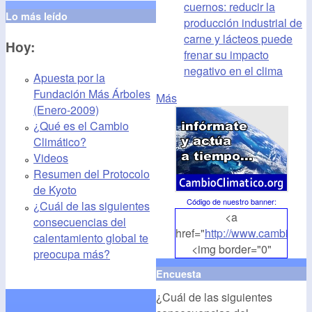
cuernos: reducir la
Lo más leído
producción industrial de
carne y lácteos puede
Hoy:
frenar su impacto
negativo en el clima
Apuesta por la
Fundación Más Árboles
Más
(Enero-2009)
¿Qué es el Cambio
Climático?
Videos
Resumen del Protocolo
de Kyoto
Código de nuestro banner
:
¿Cuál de las siguientes
<a
consecuencias del
href="
http://www.cambioclim
calentamiento global te
<img border="0"
preocupa más?
align="middle"
Encuesta
src="
http://www.cambioclim
¿Cuál de las siguientes
alt="CambioClimatico.org"