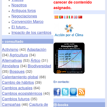
carecer de contenido
Nosotros
asignado.
Antiguos foros
Negociaciones
Convención Marco
El futuro...
Impacto de los cambios
+ consultado
Activismo
(43)
Adaptación
(34)
Agricultura
(34)
Alternativas
(53)
Ártico
(31)
Atmósfera
(34)
Biodiversidad
(35)
Bosques
(32)
Calentamiento global
(68)
Cambio de hábitos
(39)
En contacto:
Cambios actuales
(64)
Cambios ecosistémicos
(40)
Cambios futuros
(35)
Campañas
(46)
Captura de
ⓔ-books