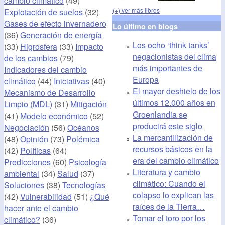
cambio climático
(49)
(+) ver más libros
Explotación de suelos
(32)
Gases de efecto invernadero
Lo último en blogs
(36)
Generación de energía
Los ocho ‘think tanks’
(33)
Higrosfera
(33)
Impacto
negacionistas del clima
de los cambios
(79)
más importantes de
Indicadores del cambio
Europa
climático
(44)
Iniciativas
(40)
El mayor deshielo de los
Mecanismo de Desarrollo
últimos 12.000 años en
Limpio (MDL)
(31)
Mitigación
Groenlandia se
(41)
Modelo económico
(52)
producirá este siglo
Negociación
(56)
Océanos
La mercantilización de
(48)
Opinión
(73)
Polémica
recursos básicos en la
(42)
Políticas
(64)
era del cambio climático
Predicciones
(60)
Psicología
Literatura y cambio
ambiental
(34)
Salud
(37)
climático: Cuando el
Soluciones
(38)
Tecnologías
colapso lo explican las
(42)
Vulnerabilidad
(51)
¿Qué
raíces de la Tierra…
hacer ante el cambio
Tomar el toro por los
climático?
(36)