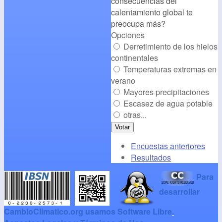
consecuencias del
/></a>
calentamiento global te
preocupa más?
Opciones
Derretimiento de los hielos
continentales
Temperaturas extremas en
verano
Mayores precipitaciones
Escasez de agua potable
otras...
Encuestas anteriores
Resultados
Para
desarrollar
CambioClimatico.org usamos Software Libre
.