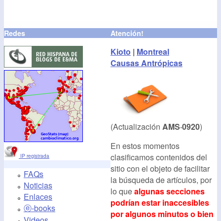
Redes
Atención!
Kioto
|
Montreal
Causas Antrópicas
(Actualización
AMS·0920
)
En estos momentos
clasificamos contenidos del
IP registrada
sitio con el objeto de facilitar
FAQs
la búsqueda de artículos, por
Noticias
lo que
algunas secciones
Enlaces
podrían estar inaccesibles
ⓔ-books
por algunos minutos o bien
Videos