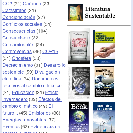
CO2
(31)
Carbono
(33)
Catástrofes
(31)
Concienciación
(87)
Conflictos sociales
(54)
Consecuencias
(104)
Consumismo
(32)
Contaminación
(34)
Controversias
(36)
COP15
(31)
Criosfera
(33)
Decrecimiento
(31)
Desarrollo
sostenible
(59)
Divulgación
científica
(34)
Documentos
relativos al cambio climático
(31)
Educación
(31)
Efecto
invernadero
(39)
Efectos del
cambio climático
(49)
El
futuro...
(45)
Emisiones
(36)
Energías renovables
(37)
Eventos
(62)
Evidencias del