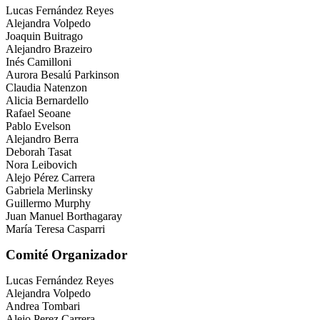
Lucas Fernández Reyes
Alejandra Volpedo
Joaquin Buitrago
Alejandro Brazeiro
Inés Camilloni
Aurora Besalú Parkinson
Claudia Natenzon
Alicia Bernardello
Rafael Seoane
Pablo Evelson
Alejandro Berra
Deborah Tasat
Nora Leibovich
Alejo Pérez Carrera
Gabriela Merlinsky
Guillermo Murphy
Juan Manuel Borthagaray
María Teresa Casparri
Comité Organizador
Lucas Fernández Reyes
Alejandra Volpedo
Andrea Tombari
Alejo Perez Carrera