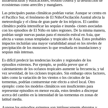
infraestructuras y edificaciones, erosión costera y la destrucción de
ecosistemas como arrecifes y manglares.
Las principales pautas climáticas podrían variar. Aunque se centra en
el Pacifico Sur, el fenómeno de El Niño/Oscilación Austral afecta la
meteorología y el clima de gran parte de los trópicos. El cambio
climático podría intensificar las sequías e inunda- ciones asociadas
con los episodios de El Niño en tales regiones. De la misma manera,
podrían surgir nuevas pautas para el monzón estival en Asia, que
afecta a vastas zonas templadas y tropicales de Asia. Estos probables
impactos incluirían una mayor variabilidad anual en los niveles de
precipitación de los monzones lo que resultaría en inundaciones y
sequías más intensas.
Es difícil predecir las tendencias locales y regionales de los
episodios extremos. Por ejemplo, se podría prever que el
calentamiento de los océanos tropicales aumente la frecuencia, y tal
vez severidad, de los ciclones tropicales. Sin embargo otros factores,
tales como la variación de los vientos o los circuitos de las
tormentas, podrían contrarrestar este efecto a nivel local. Otro
ejemplo: como los modelos climáticos son insuficientes para
representar episodios en menor escala, estos tienden a discrepar
acerca del cambio en la intensidad de las tormentas en zonas de
latitud media.
Aunque los episodios extremos son intrínsecamente abruptos y