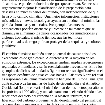
aleatorios, se pueden reducir los riesgos que acarrean. Se necesita
urgentemente mejorar la planificación de la preparación para
desastres en muchas partes del mundo, con independencia de que
haya o no cambio climático. Una mejor información, instituciones
más sólidas y nuevas tecnologías ayudarían a reducir al mínimo las
pérdidas humanas y materiales. Por ejemplo, las nuevas
edificaciones podrían diseñarse y ubicarse de tal manera que se
disminuyan al mínimo los daños ocasionados por inundaciones y
ciclones tropicales, al mismo tiempo, que las téc- nicas
perfeccionadas de riego podrían proteger de la sequía a agricultores
y cultivos.
El cambio climático también tiene potencial de causar episodios
excepcionales de gran escala. A diferencia de la mayoría de los
episodios extremos, los excepcionales tendrán amplias repercusiones
regionales o mundiales y serán esencialmente irreversibles. Entre los
ejemplos de dichas calamidades figuran un retraso significativo en el
transporte oceánico de aguas cálidas hacia el Atlántico Norte (el cual
es responsable del clima relativamente benigno de Europa), una gran
contracción o de las mantas de hielo de Groenlandia y el Antártico
Occidental (lo que elevaría el nivel del mar de tres metros por año en
los próximos 1000 años), y un calentamiento acelerado debido a las
reacciones del ciclo del carbono en la biosfera terrestre, y la
liberación del carbono proveniente del derretimiento del permafrost
o la emisión de metano producto de los sedimentos en las costas.