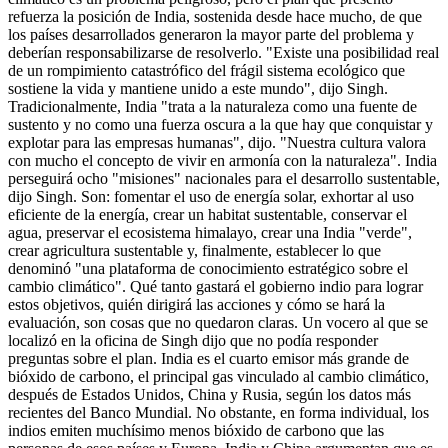
refuerza la posición de India, sostenida desde hace mucho, de que
los países desarrollados generaron la mayor parte del problema y
deberían responsabilizarse de resolverlo. "Existe una posibilidad real
de un rompimiento catastrófico del frágil sistema ecológico que
sostiene la vida y mantiene unido a este mundo", dijo Singh.
Tradicionalmente, India "trata a la naturaleza como una fuente de
sustento y no como una fuerza oscura a la que hay que conquistar y
explotar para las empresas humanas", dijo. "Nuestra cultura valora
con mucho el concepto de vivir en armonía con la naturaleza". India
perseguirá ocho "misiones" nacionales para el desarrollo sustentable,
dijo Singh. Son: fomentar el uso de energía solar, exhortar al uso
eficiente de la energía, crear un habitat sustentable, conservar el
agua, preservar el ecosistema himalayo, crear una India "verde",
crear agricultura sustentable y, finalmente, establecer lo que
denominó "una plataforma de conocimiento estratégico sobre el
cambio climático". Qué tanto gastará el gobierno indio para lograr
estos objetivos, quién dirigirá las acciones y cómo se hará la
evaluación, son cosas que no quedaron claras. Un vocero al que se
localizó en la oficina de Singh dijo que no podía responder
preguntas sobre el plan. India es el cuarto emisor más grande de
bióxido de carbono, el principal gas vinculado al cambio climático,
después de Estados Unidos, China y Rusia, según los datos más
recientes del Banco Mundial. No obstante, en forma individual, los
indios emiten muchísimo menos bióxido de carbono que las