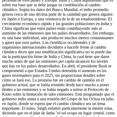
personas de esos países y Europa. India y China argumentan que es
sobre esa base que se debe juzgar su contribución al cambio
climático. Según los datos del Banco Mundial, el indio promedio
genera cerca de una décima parte de la cantidad que genera alguien
en Japón o Europa, y una veinteava de la de un estadounidense. El
crecimiento económico rápido y las grandes poblaciones en India y
China significan que estos países están contribuyendo más al
aumento de las emisiones que los países desarrollados. Sin embargo,
en una base individual, aún producen muchos menos contaminantes
y gases que esos países. Los científicos occidentales y de
organismos internacionales decididos a hacerle frente al cambio
climático dicen que una modificación significativa no se puede dar
sin la participación firme de India y China, la cual tiene que darse
mucho antes de que las emisiones per capita alcancen los niveles
que hay en los países desarrollados. En abril, el presidente Bush se
comprometió a que Estados Unidos detendría el aumento en los
gases invernadero para el 2025, sin proporcionar detalles sobre
cómo se hará eso. La promesa fue un cambio de opinión en el
gobierno actual, que se había resistido desde hace mucho a poner
límites a las emisiones y se había negado a unirse al Protocolo de
Kioto sobre la limitación de tales emisiones. Está programado que el
gobierno indio asista a una reunión del Grupo de los Ochoa en julio,
en Japón, donde se espera que el cambio climático sea un tema
importante. El lunes, Singh enfatizó particularmente la misión solar,
diciendo que en el plan de India "el sol ocupa un lugar central, como