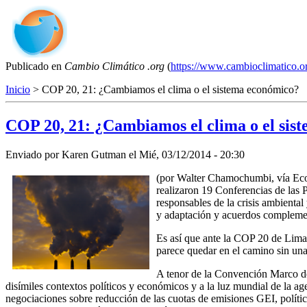
Publicado en
Cambio Climático .org
(
https://www.cambioclimatico.o
Inicio
> COP 20, 21: ¿Cambiamos el clima o el sistema económico?
COP 20, 21: ¿Cambiamos el clima o el sis
Enviado por
Karen Gutman
el
Mié, 03/12/2014 - 20:30
(por Walter Chamochumbi, vía Eco
realizaron 19 Conferencias de las P
responsables de la crisis ambienta
y adaptación y acuerdos compleme
Es así que ante la COP 20 de Lima 
parece quedar en el camino sin una
A tenor de la Convención Marco d
disímiles contextos políticos y económicos y a la luz mundial de la ag
negociaciones sobre reducción de las cuotas de emisiones GEI, políti