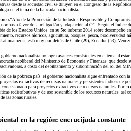
ivas desde la sociedad civil se diluyen en el Congreso de la República d
iálogo en el tema de la bancada nacionalista.
 como:“Año de la Promoción de la Industria Responsable y Compromiso 
s y normas a favor de la mitigación y adaptación al CC. Según el Índic
mbia de los Estados Unidos, en su 5to informe 2014 sobre desempeño en 
miento, recursos hídricos, agricultura, bosques, pesca, biodiversidad-há
 Latinoamérica está muy por detrás de Chile (29), Ecuador (53), Venezu
l gobierno nacionalista no logra avances consistentes en el tema al estar
nocracia neoliberal del Ministerio de Economía y Finanzas, que desde s
reactivadoras, a costo del debilitamiento y subordinación del rol de
ción de la pobreza país, el gobierno nacionalista sigue enfrentado con la
 proyectos extractivos de recursos naturales y persistentes índices de 
 concesionado para proyectos extractivos de recursos naturales. Por lo q
olíticas redistributivas y de uso sostenible de los recursos naturales, a
de las zonas rurales.
ental en la región: encrucijada constante