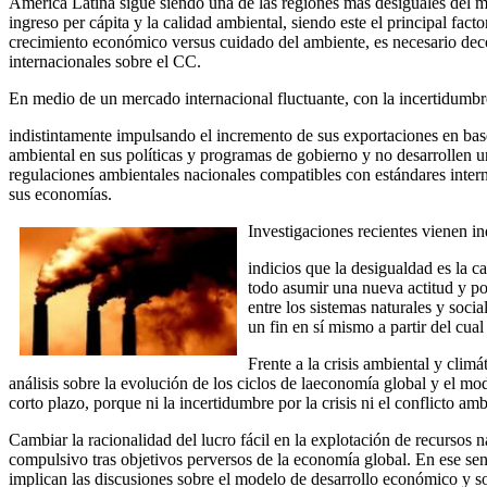
América Latina sigue siendo una de las regiones más desiguales del mun
ingreso per cápita y la calidad ambiental, siendo este el principal fact
crecimiento económico versus cuidado del ambiente, es necesario dec
internacionales sobre el CC.
En medio de un mercado internacional fluctuante, con la incertidumbr
indistintamente impulsando el incremento de sus exportaciones en base 
ambiental en sus políticas y programas de gobierno y no desarrollen un
regulaciones ambientales nacionales compatibles con estándares inte
sus economías.
Investigaciones recientes vienen in
indicios que la desigualdad es la c
todo asumir una nueva actitud y pos
entre los sistemas naturales y soci
un fin en sí mismo a partir del cu
Frente a la crisis ambiental y cli
análisis sobre la evolución de los ciclos de laeconomía global y el mo
corto plazo, porque ni la incertidumbre por la crisis ni el conflicto amb
Cambiar la racionalidad del lucro fácil en la explotación de recursos n
compulsivo tras objetivos perversos de la economía global. En ese sen
implican las discusiones sobre el modelo de desarrollo económico y soc