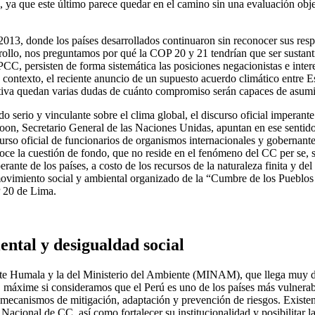
ya que este último parece quedar en el camino sin una evaluación objeti
13, donde los países desarrollados continuaron sin reconocer sus resp
arrollo, nos preguntamos por qué la COP 20 y 21 tendrían que ser sustan
PCC, persisten de forma sistemática las posiciones negacionistas e inte
e contexto, el reciente anuncio de un supuesto acuerdo climático entre 
sitiva quedan varias dudas de cuánto compromiso serán capaces de asumi
serio y vinculante sobre el clima global, el discurso oficial imperante 
moon, Secretario General de las Naciones Unidas, apuntan en ese sentid
iscurso oficial de funcionarios de organismos internacionales y gobernan
e la cuestión de fondo, que no reside en el fenómeno del CC per se, sin
rante de los países, a costo de los recursos de la naturaleza finita y d
movimiento social y ambiental organizado de la “Cumbre de los Pueblos
OP 20 de Lima.
ental y desigualdad social
te Humala y la del Ministerio del Ambiente (MINAM), que llega muy deb
al, máxime si consideramos que el Perú es uno de los países más vulnera
e mecanismos de mitigación, adaptación y prevención de riesgos. Existe
acional de CC, así como fortalecer su institucionalidad y posibilitar la