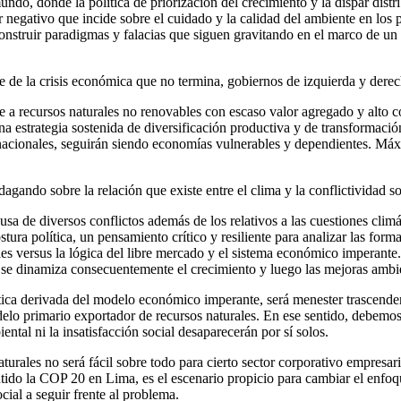
do, donde la política de priorización del crecimiento y la dispar distri
or negativo que incide sobre el cuidado y la calidad del ambiente en los 
onstruir paradigmas y falacias que siguen gravitando en el marco de u
e de la crisis económica que no termina, gobiernos de izquierda y der
a recursos naturales no renovables con escaso valor agregado y alto cos
a estrategia sostenida de diversificación productiva y de transformación
rnacionales, seguirán siendo economías vulnerables y dependientes. Má
dagando sobre la relación que existe entre el clima y la conflictividad 
ausa de diversos conflictos además de los relativos a las cuestiones cli
tura política, un pensamiento crítico y resiliente para analizar las form
ales versus la lógica del libre mercado y el sistema económico imperante
al se dinamiza consecuentemente el crecimiento y luego las mejoras ambi
mática derivada del modelo económico imperante, será menester trascender
delo primario exportador de recursos naturales. En ese sentido, debemos
iental ni la insatisfacción social desaparecerán por sí solos.
aturales no será fácil sobre todo para cierto sector corporativo empresa
tido la COP 20 en Lima, es el escenario propicio para cambiar el enfoq
ial a seguir frente al problema.