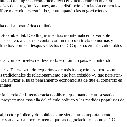
bución del ingreso económico afecta el vínculo entre el nivel de
países de la región. Así pues, ante la disfuncional relación comercio-
n libre mercado desregulado y entrampando las negociaciones
echa de Latinoamérica continúan
to ambiental. De allí que mientras no internalicen la variable
 selectiva, a la par de contar con un marco estricto de normas y
xime hoy con los riesgos y efectos del CC que hacen más vulnerables
social con los niveles de desarrollo económico país, encontrando
máticas. En ese sentido requerimos de más indagaciones, pero sobre
as tradicionales de relacionamiento que han existido –y que persisten-
. Relativizar el falaz pensamiento economicista de que el comercio es
entales.
 la inercia de la tecnocracia neoliberal que mantiene un sesgado
 proyectarnos más allá del cálculo político y las medidas populistas de
rial, sector público y de políticos que siguen un comportamiento
ue y analizar autocríticamente que las negociaciones sobre el CC