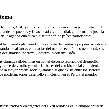
stema
icalistas, OSB y otras expresiones de democracia participativa del
ucha de los pueblos y la sociedad civil mundial, que demanda justicia
e la agenda climática a discutir por los países participantes.
ivil han venido planteando una serie de demandas y propuestas sobre la
luando los alcances e impactos del modelo económico neoliberal, sus
a desigualdad, pobreza y desarrollo con inclusión.
 climática global insisten con el discurso retórico del desarrollo
gma de desarrollo y sentar las bases del cambio social y ambiental,
e la mayor brecha social y ambiental que existe entre los sectores
 de modernización, desarrollo e inclusión en el Perú y el mundo.
dustrializados y emergentes del G-20 reunidos en la cumbre anual de