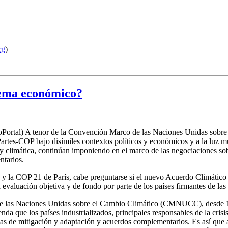
rg
)
tema económico?
Portal) A tenor de la Convención Marco de las Naciones Unidas sobr
artes-COP bajo disímiles contextos políticos y económicos y a la luz mu
l y climática, continúan imponiendo en el marco de las negociaciones so
ntarios.
y la COP 21 de París, cabe preguntarse si el nuevo Acuerdo Climático G
 evaluación objetiva y de fondo por parte de los países firmantes de la
e las Naciones Unidas sobre el Cambio Climático (CMNUCC), desde 199
enda que los países industrializados, principales responsables de la cri
cas de mitigación y adaptación y acuerdos complementarios. Es así que 