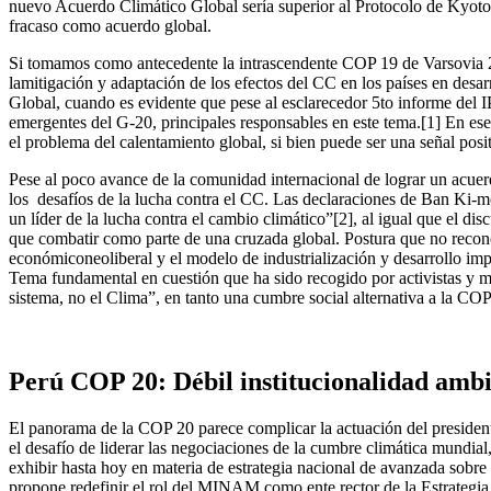
nuevo Acuerdo Climático Global sería superior al Protocolo de Kyoto, 
fracaso como acuerdo global.
Si tomamos como antecedente la intrascendente COP 19 de Varsovia 20
lamitigación y adaptación de los efectos del CC en los países en des
Global, cuando es evidente que pese al esclarecedor 5to informe del I
emergentes del G-20, principales responsables en este tema.[1] En es
el problema del calentamiento global, si bien puede ser una señal po
Pese al poco avance de la comunidad internacional de lograr un acuerdo 
los desafíos de la lucha contra el CC. Las declaraciones de Ban Ki-
un líder de la lucha contra el cambio climático”[2], al igual que el d
que combatir como parte de una cruzada global. Postura que no reconoc
económiconeoliberal y el modelo de industrialización y desarrollo impe
Tema fundamental en cuestión que ha sido recogido por activistas y 
sistema, no el Clima”, en tanto una cumbre social alternativa a la C
Perú COP 20: Débil institucionalidad ambi
El panorama de la COP 20 parece complicar la actuación del presiden
el desafío de liderar las negociaciones de la cumbre climática mundi
exhibir hasta hoy en materia de estrategia nacional de avanzada sobr
propone redefinir el rol del MINAM como ente rector de la Estrategia N