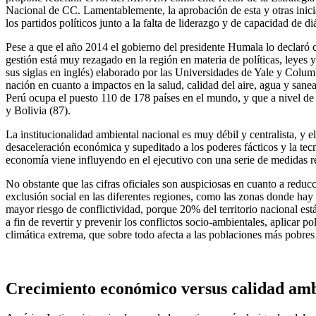
Nacional de CC. Lamentablemente, la aprobación de esta y otras iniciat
los partidos políticos junto a la falta de liderazgo y de capacidad de d
Pese a que el año 2014 el gobierno del presidente Humala lo declaró
gestión está muy rezagado en la región en materia de políticas, leye
sus siglas en inglés) elaborado por las Universidades de Yale y Colu
nación en cuanto a impactos en la salud, calidad del aire, agua y sanea
Perú ocupa el puesto 110 de 178 países en el mundo, y que a nivel de
y Bolivia (87).
La institucionalidad ambiental nacional es muy débil y centralista, y e
desaceleración económica y supeditado a los poderes fácticos y la tec
economía viene influyendo en el ejecutivo con una serie de medidas 
No obstante que las cifras oficiales son auspiciosas en cuanto a reduc
exclusión social en las diferentes regiones, como las zonas donde hay
mayor riesgo de conflictividad, porque 20% del territorio nacional está
a fin de revertir y prevenir los conflictos socio-ambientales, aplicar p
climática extrema, que sobre todo afecta a las poblaciones más pobres 
Crecimiento económico versus calidad ambi