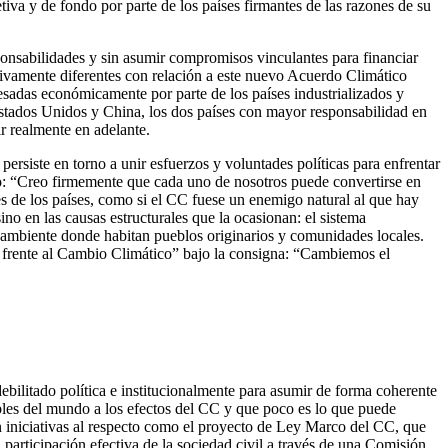
va y de fondo por parte de los países firmantes de las razones de su
onsabilidades y sin asumir compromisos vinculantes para financiar
tivamente diferentes con relación a este nuevo Acuerdo Climático
resadas económicamente por parte de los países industrializados y
Estados Unidos y China, los dos países con mayor responsabilidad en
r realmente en adelante.
persiste en torno a unir esfuerzos y voluntades políticas para enfrentar
o: “Creo firmemente que cada uno de nosotros puede convertirse en
tes de los países, como si el CC fuese un enemigo natural al que hay
o en las causas estructurales que la ocasionan: el sistema
el ambiente donde habitan pueblos originarios y comunidades locales.
 frente al Cambio Climático” bajo la consigna: “Cambiemos el
ilitado política e institucionalmente para asumir de forma coherente
bles del mundo a los efectos del CC y que poco es lo que puede
n iniciativas al respecto como el proyecto de Ley Marco del CC, que
 participación efectiva de la sociedad civil a través de una Comisión