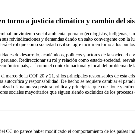
 torno a justicia climática y cambio del si
minal movimiento social ambiental peruano (ecologistas, indígenas, sind
enda sus reivindicaciones y demandas dando un salto convergente con la l
 el rol que como sociedad civil se logre incidir en torno a los puntos d
ntidades de desarrollo, académicos, políticos y actores de la sociedad c
 peruano. Redireccionar su rol y relación como estado-sociedad, reeva
económico país, así como el contexto nacional y local del problema de l
 marco de la COP 20 y 21, si los principales responsables de esta crisis
na autocrítica y responsabilidad. De hecho se requiere cambiar el paradi
zada. Una nueva postura política y principista que cuestione y enfrent
tores sociales mayoritarios que siguen siendo excluidos de los procesos
 del CC no parece haber modificado el comportamiento de los países in