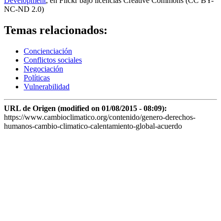
Development
, en Flickr bajo licencias Creative Commons (CC BY-
NC-ND 2.0)
Temas relacionados:
Concienciación
Conflictos sociales
Negociación
Políticas
Vulnerabilidad
URL de Origen (modified on 01/08/2015 - 08:09):
https://www.cambioclimatico.org/contenido/genero-derechos-
humanos-cambio-climatico-calentamiento-global-acuerdo