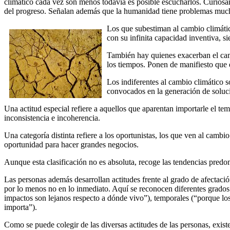
climático cada vez son menos todavía es posible escucharlos. Curiosam
del progreso. Señalan además que la humanidad tiene problemas mucho
Los que subestiman al cambio climátic
con su infinita capacidad inventiva, s
También hay quienes exacerban el camb
los tiempos. Ponen de manifiesto que e
Los indiferentes al cambio climático 
convocados en la generación de soluci
Una actitud especial refiere a aquellos que aparentan importarle el te
inconsistencia e incoherencia.
Una categoría distinta refiere a los oportunistas, los que ven al camb
oportunidad para hacer grandes negocios.
Aunque esta clasificación no es absoluta, recoge las tendencias predo
Las personas además desarrollan actitudes frente al grado de afectaci
por lo menos no en lo inmediato. Aquí se reconocen diferentes grados d
impactos son lejanos respecto a dónde vivo”), temporales (“porque l
importa”).
Como se puede colegir de las diversas actitudes de las personas, exist