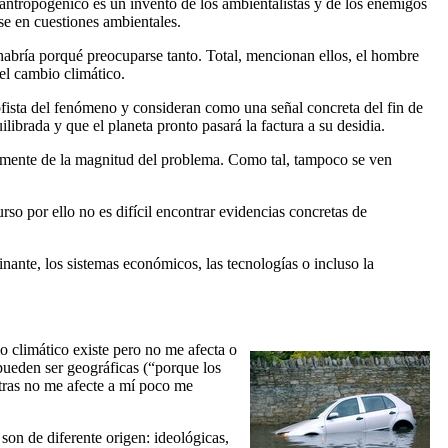
 antropogénico es un invento de los ambientalistas y de los enemigos
e en cuestiones ambientales.
abría porqué preocuparse tanto. Total, mencionan ellos, el hombre
el cambio climático.
ofista del fenómeno y consideran como una señal concreta del fin de
ibrada y que el planeta pronto pasará la factura a su desidia.
temente de la magnitud del problema. Como tal, tampoco se ven
rso por ello no es difícil encontrar evidencias concretas de
inante, los sistemas económicos, las tecnologías o incluso la
o climático existe pero no me afecta o
 pueden ser geográficas (“porque los
tras no me afecte a mí poco me
son de diferente origen: ideológicas,