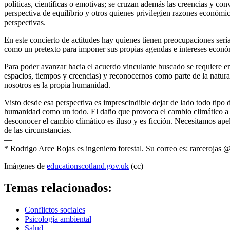
políticas, científicas o emotivas; se cruzan además las creencias y c
perspectiva de equilibrio y otros quienes privilegien razones económi
perspectivas.
En este concierto de actitudes hay quienes tienen preocupaciones ser
como un pretexto para imponer sus propias agendas e intereses económ
Para poder avanzar hacia el acuerdo vinculante buscado se requiere
espacios, tiempos y creencias) y reconocernos como parte de la natur
nosotros es la propia humanidad.
Visto desde esa perspectiva es imprescindible dejar de lado todo tipo d
humanidad como un todo. El daño que provoca el cambio climático a l
desconocer el cambio climático es iluso y es ficción. Necesitamos ap
de las circunstancias.
—
* Rodrigo Arce Rojas es ingeniero forestal. Su correo es: rarcerojas 
Imágenes de
educationscotland.gov.uk
(cc)
Temas relacionados:
Conflictos sociales
Psicología ambiental
Salud