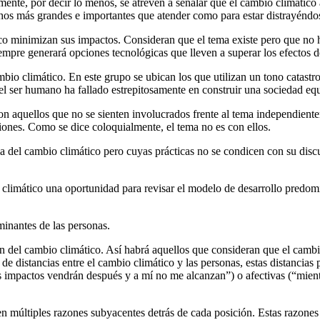
ente, por decir lo menos, se atreven a señalar que el cambio climático
s más grandes e importantes que atender como para estar distrayéndos
o minimizan sus impactos. Consideran que el tema existe pero que no h
iempre generará opciones tecnológicas que lleven a superar los efectos d
io climático. En este grupo se ubican los que utilizan un tono catastr
l ser humano ha fallado estrepitosamente en construir una sociedad equil
son aquellos que no se sienten involucrados frente al tema independien
ones. Como se dice coloquialmente, el tema no es con ellos.
ma del cambio climático pero cuyas prácticas no se condicen con su discu
io climático una oportunidad para revisar el modelo de desarrollo predom
minantes de las personas.
ón del cambio climático. Así habrá aquellos que consideran que el cambi
e distancias entre el cambio climático y las personas, estas distancias
os impactos vendrán después y a mí no me alcanzan”) o afectivas (“mien
en múltiples razones subyacentes detrás de cada posición. Estas razones 