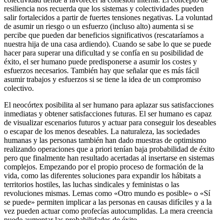
resiliencia nos recuerda que los sistemas y colectividades pueden
salir fortalecidos a partir de fuertes tensiones negativas. La voluntad
de asumir un riesgo o un esfuerzo (incluso alto) aumenta si se
percibe que pueden dar beneficios significativos (rescataríamos a
nuestra hija de una casa ardiendo). Cuando se sabe lo que se puede
hacer para superar una dificultad y se confía en su posibilidad de
éxito, el ser humano puede predisponerse a asumir los costes y
esfuerzos necesarios. También hay que señalar que es más fácil
asumir trabajos y esfuerzos si se tiene la idea de un compromiso
colectivo.
El neocórtex posibilita al ser humano para aplazar sus satisfacciones
inmediatas y obtener satisfacciones futuras. El ser humano es capaz
de visualizar escenarios futuros y actuar para conseguir los deseables
o escapar de los menos deseables. La naturaleza, las sociedades
humanas y las personas también han dado muestras de optimismo
realizando operaciones que a priori tenían baja probabilidad de éxito
pero que finalmente han resultado acertadas al insertarse en sistemas
complejos. Empezando por el propio proceso de formación de la
vida, como las diferentes soluciones para expandir los hábitats a
territorios hostiles, las luchas sindicales y feministas o las
revoluciones mismas. Lemas como «Otro mundo es posible» o «Sí
se puede» permiten implicar a las personas en causas difíciles y a la
vez pueden actuar como profecías autocumplidas. La mera creencia
puede aumentar las probabilidades de éxito.