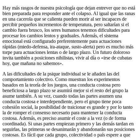
Hay más rasgos de nuestra psicología que dejan entrever que no está
bien preparada para responder ante el colapso. Al igual que las ranas
en una cacerola que se calienta pueden morir al ser incapaces de
percibir pequeños incrementos de temperatura, pero saltarían si el
cambio fuera brusco, los seres humanos tenemos dificultades para
procesar los cambios lentos y graduales. Además, el sistema
emocional está configurado preferentemente para actuaciones
rápidas (miedo-defensa, ira-ataque, susto-alerta) pero es mucho más
torpe para actuaciones lentas o de largo plazo. Un futuro doloroso
invita también a posiciones nihilistas, vivir al día o «irse de cubatas
hoy, que mañana no sabemos».
A las dificultades de la psique individual se le añaden las del
comportamiento colectivo. Como muestran los experimentos
basados en la teoría de los juegos, una conducta costosa pero
beneficiosa a largo plazo se asumirá mejor si el resto del grupo la
asume también. A su vez, cuando todas las partes asumen una
conducta costosa e interdependiente, pero el grupo tiene poca
cohesión social, la posibilidad de traicionar es grande y por lo tanto
la de romper el consenso necesario para mantener la conducta
costosa. Además, es preciso asumir el coste a la vez (o de forma
coordinada). Si unas partes empiezan primero y las demás tardan en
seguirlas, las primeras se desanimarán y abandonarán sus posiciones
costosas. Es fácil que cada grupo, colectividad o país espere a que