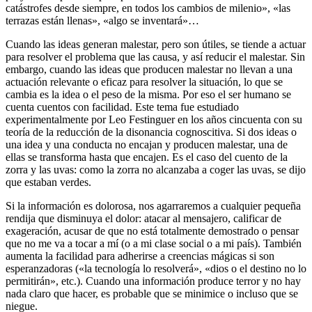
catástrofes desde siempre, en todos los cambios de milenio», «las
terrazas están llenas», «algo se inventará»…
Cuando las ideas generan malestar, pero son útiles, se tiende a actuar
para resolver el problema que las causa, y así reducir el malestar. Sin
embargo, cuando las ideas que producen malestar no llevan a una
actuación relevante o eficaz para resolver la situación, lo que se
cambia es la idea o el peso de la misma. Por eso el ser humano se
cuenta cuentos con facilidad. Este tema fue estudiado
experimentalmente por Leo Festinguer en los años cincuenta con su
teoría de la reducción de la disonancia cognoscitiva. Si dos ideas o
una idea y una conducta no encajan y producen malestar, una de
ellas se transforma hasta que encajen. Es el caso del cuento de la
zorra y las uvas: como la zorra no alcanzaba a coger las uvas, se dijo
que estaban verdes.
Si la información es dolorosa, nos agarraremos a cualquier pequeña
rendija que disminuya el dolor: atacar al mensajero, calificar de
exageración, acusar de que no está totalmente demostrado o pensar
que no me va a tocar a mí (o a mi clase social o a mi país). También
aumenta la facilidad para adherirse a creencias mágicas si son
esperanzadoras («la tecnología lo resolverá», «dios o el destino no lo
permitirán», etc.). Cuando una información produce terror y no hay
nada claro que hacer, es probable que se minimice o incluso que se
niegue.