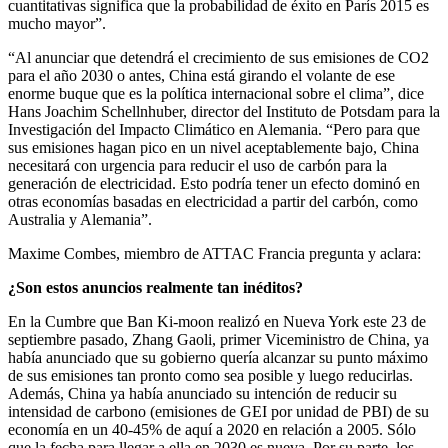
cuantitativas significa que la probabilidad de éxito en París 2015 es
mucho mayor”.
“Al anunciar que detendrá el crecimiento de sus emisiones de CO2
para el año 2030 o antes, China está girando el volante de ese
enorme buque que es la política internacional sobre el clima”, dice
Hans Joachim Schellnhuber, director del Instituto de Potsdam para la
Investigación del Impacto Climático en Alemania. “Pero para que
sus emisiones hagan pico en un nivel aceptablemente bajo, China
necesitará con urgencia para reducir el uso de carbón para la
generación de electricidad. Esto podría tener un efecto dominó en
otras economías basadas en electricidad a partir del carbón, como
Australia y Alemania”.
Maxime Combes, miembro de ATTAC Francia pregunta y aclara:
¿Son estos anuncios realmente tan inéditos?
En la Cumbre que Ban Ki-moon realizó en Nueva York este 23 de
septiembre pasado, Zhang Gaoli, primer Viceministro de China, ya
había anunciado que su gobierno quería alcanzar su punto máximo
de sus emisiones tan pronto como sea posible y luego reducirlas.
Además, China ya había anunciado su intención de reducir su
intensidad de carbono (emisiones de GEI por unidad de PBI) de su
economía en un 40-45% de aquí a 2020 en relación a 2005. Sólo
que la fecha para llegar a ella en 2030 es nueva. Por su parte, los