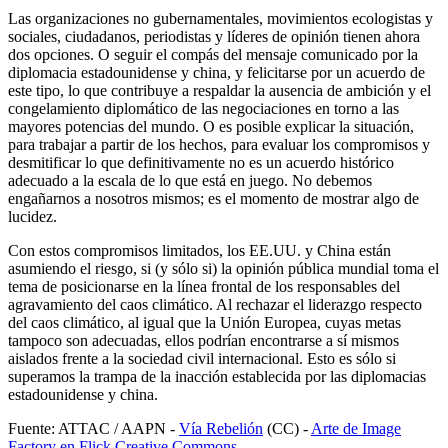
Las organizaciones no gubernamentales, movimientos ecologistas y
sociales, ciudadanos, periodistas y líderes de opinión tienen ahora
dos opciones. O seguir el compás del mensaje comunicado por la
diplomacia estadounidense y china, y felicitarse por un acuerdo de
este tipo, lo que contribuye a respaldar la ausencia de ambición y el
congelamiento diplomático de las negociaciones en torno a las
mayores potencias del mundo. O es posible explicar la situación,
para trabajar a partir de los hechos, para evaluar los compromisos y
desmitificar lo que definitivamente no es un acuerdo histórico
adecuado a la escala de lo que está en juego. No debemos
engañarnos a nosotros mismos; es el momento de mostrar algo de
lucidez.
Con estos compromisos limitados, los EE.UU. y China están
asumiendo el riesgo, si (y sólo si) la opinión pública mundial toma el
tema de posicionarse en la línea frontal de los responsables del
agravamiento del caos climático. Al rechazar el liderazgo respecto
del caos climático, al igual que la Unión Europea, cuyas metas
tampoco son adecuadas, ellos podrían encontrarse a sí mismos
aislados frente a la sociedad civil internacional. Esto es sólo si
superamos la trampa de la inacción establecida por las diplomacias
estadounidense y china.
Fuente: ATTAC / AAPN -
Vía Rebelión
(CC) -
Arte de Image
Factory en Flick Creative Commons