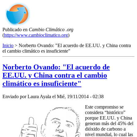
Publicado en
Cambio Climático .org
(
https://www.cambioclimatico.org
)
Inicio
> Norberto Ovando: "El acuerdo de EE.UU. y China contra
el cambio climático es insuficiente"
Norberto Ovando: "El acuerdo de
EE.UU. y China contra el cambio
climático es insuficiente"
Enviado por
Laura Ayala
el
Mié, 19/11/2014 - 02:38
Este compromiso se
considera “histórico”
porque EE.UU. y China
generan más del 45% del
dióxido de carbono a
nivel mundial, lo cual las