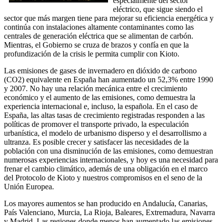
especialmente del sector
eléctrico, que sigue siendo el
sector que más margen tiene para mejorar su eficiencia energética y
continúa con instalaciones altamente contaminantes como las
centrales de generación eléctrica que se alimentan de carbón.
Mientras, el Gobierno se cruza de brazos y confía en que la
profundización de la crisis le permita cumplir con Kioto.
Las emisiones de gases de invernadero en dióxido de carbono
(CO2) equivalente en España han aumentado un 52,3% entre 1990
y 2007. No hay una relación mecánica entre el crecimiento
económico y el aumento de las emisiones, como demuestra la
experiencia internacional e, incluso, la española. En el caso de
España, las altas tasas de crecimiento registradas responden a las
políticas de promover el transporte privado, la especulación
urbanística, el modelo de urbanismo disperso y el desarrollismo a
ultranza. Es posible crecer y satisfacer las necesidades de la
población con una disminución de las emisiones, como demuestran
numerosas experiencias internacionales, y hoy es una necesidad para
frenar el cambio climático, además de una obligación en el marco
del Protocolo de Kioto y nuestros compromisos en el seno de la
Unión Europea.
Los mayores aumentos se han producido en Andalucía, Canarias,
País Valenciano, Murcia, La Rioja, Baleares, Extremadura, Navarra
y Madrid. Las regiones donde menos han aumentado las emisiones