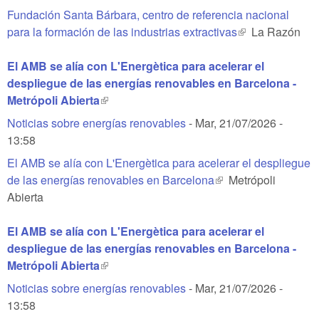
Fundación Santa Bárbara, centro de referencia nacional
para la formación de las industrias extractivas
(link is external)
La Razón
El AMB se alía con L'Energètica para acelerar el
despliegue de las energías renovables en Barcelona -
Metrópoli Abierta
(link is external)
Noticias sobre energías renovables
-
Mar, 21/07/2026 -
13:58
El AMB se alía con L'Energètica para acelerar el despliegue
de las energías renovables en Barcelona
(link is external)
Metrópoli
Abierta
El AMB se alía con L'Energètica para acelerar el
despliegue de las energías renovables en Barcelona -
Metrópoli Abierta
(link is external)
Noticias sobre energías renovables
-
Mar, 21/07/2026 -
13:58