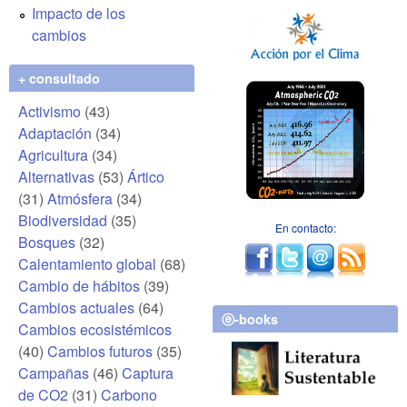
Impacto de los
cambios
+ consultado
Activismo
(43)
Adaptación
(34)
Agricultura
(34)
Alternativas
(53)
Ártico
(31)
Atmósfera
(34)
Biodiversidad
(35)
En contacto:
Bosques
(32)
Calentamiento global
(68)
Cambio de hábitos
(39)
Cambios actuales
(64)
ⓔ-books
Cambios ecosistémicos
(40)
Cambios futuros
(35)
Campañas
(46)
Captura
de CO2
(31)
Carbono