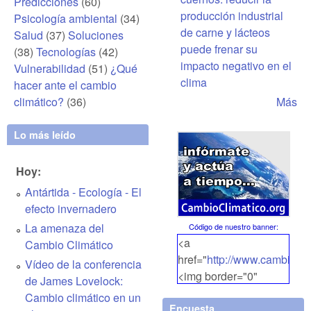
Predicciones
(60)
producción industrial
Psicología ambiental
(34)
de carne y lácteos
Salud
(37)
Soluciones
puede frenar su
(38)
Tecnologías
(42)
impacto negativo en el
Vulnerabilidad
(51)
¿Qué
clima
hacer ante el cambio
climático?
(36)
Más
Lo más leído
Hoy:
Antártida - Ecología - El
efecto invernadero
La amenaza del
Código de nuestro banner
:
<a
Cambio Climático
href="
http://www.cambiocli
Vídeo de la conferencia
<img border="0"
de James Lovelock:
align="middle"
Cambio climático en un
Encuesta
src="
http://www.cambiocli