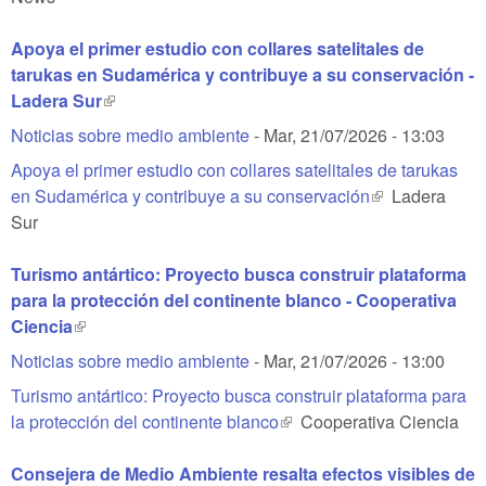
Apoya el primer estudio con collares satelitales de
tarukas en Sudamérica y contribuye a su conservación -
Ladera Sur
(link is external)
Noticias sobre medio ambiente
-
Mar, 21/07/2026 - 13:03
Apoya el primer estudio con collares satelitales de tarukas
en Sudamérica y contribuye a su conservación
(link is
Ladera
Sur
external)
Turismo antártico: Proyecto busca construir plataforma
para la protección del continente blanco - Cooperativa
Ciencia
(link is external)
Noticias sobre medio ambiente
-
Mar, 21/07/2026 - 13:00
Turismo antártico: Proyecto busca construir plataforma para
la protección del continente blanco
(link is external)
Cooperativa Ciencia
Consejera de Medio Ambiente resalta efectos visibles de