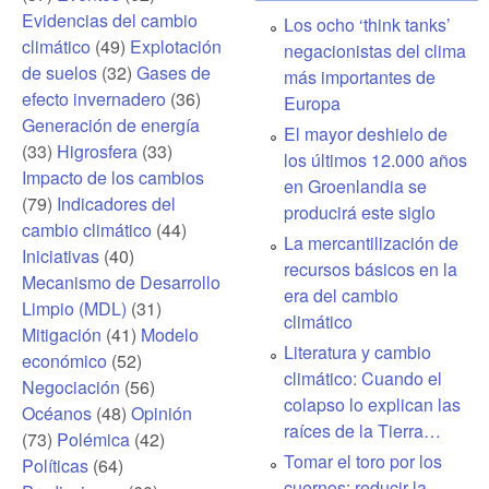
Evidencias del cambio
Los ocho ‘think tanks’
climático
(49)
Explotación
negacionistas del clima
de suelos
(32)
Gases de
más importantes de
efecto invernadero
(36)
Europa
Generación de energía
El mayor deshielo de
(33)
Higrosfera
(33)
los últimos 12.000 años
Impacto de los cambios
en Groenlandia se
(79)
Indicadores del
producirá este siglo
cambio climático
(44)
La mercantilización de
Iniciativas
(40)
recursos básicos en la
Mecanismo de Desarrollo
era del cambio
Limpio (MDL)
(31)
climático
Mitigación
(41)
Modelo
Literatura y cambio
económico
(52)
climático: Cuando el
Negociación
(56)
colapso lo explican las
Océanos
(48)
Opinión
raíces de la Tierra…
(73)
Polémica
(42)
Tomar el toro por los
Políticas
(64)
cuernos: reducir la