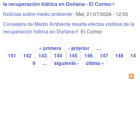
la recuperación hídrica en Doñana - El Correo
(link is
external)
Noticias sobre medio ambiente
-
Mar, 21/07/2026 - 12:55
Consejera de Medio Ambiente resalta efectos visibles de la
recuperación hídrica en Doñana
(link is external)
El Correo
« primera
‹ anterior
…
Páginas
141
142
143
144
145
146
147
148
14
9
…
siguiente ›
última »