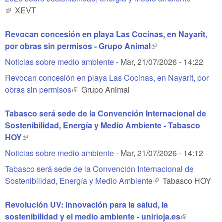
(link is external)
XEVT
Revocan concesión en playa Las Cocinas, en Nayarit,
por obras sin permisos - Grupo Animal
(link is external)
Noticias sobre medio ambiente
-
Mar, 21/07/2026 - 14:22
Revocan concesión en playa Las Cocinas, en Nayarit, por
obras sin permisos
(link is external)
Grupo Animal
Tabasco será sede de la Convención Internacional de
Sostenibilidad, Energía y Medio Ambiente - Tabasco
HOY
(link is external)
Noticias sobre medio ambiente
-
Mar, 21/07/2026 - 14:12
Tabasco será sede de la Convención Internacional de
Sostenibilidad, Energía y Medio Ambiente
(link is external)
Tabasco HOY
Revolución UV: Innovación para la salud, la
sostenibilidad y el medio ambiente - unirioja.es
(link is