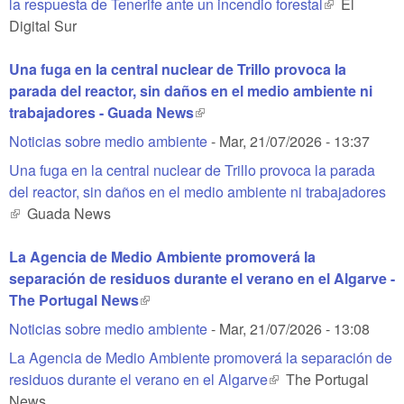
la respuesta de Tenerife ante un incendio forestal
(link is
El
Digital Sur
external)
Una fuga en la central nuclear de Trillo provoca la
parada del reactor, sin daños en el medio ambiente ni
trabajadores - Guada News
(link is external)
Noticias sobre medio ambiente
-
Mar, 21/07/2026 - 13:37
Una fuga en la central nuclear de Trillo provoca la parada
del reactor, sin daños en el medio ambiente ni trabajadores
(link is external)
Guada News
La Agencia de Medio Ambiente promoverá la
separación de residuos durante el verano en el Algarve -
The Portugal News
(link is external)
Noticias sobre medio ambiente
-
Mar, 21/07/2026 - 13:08
La Agencia de Medio Ambiente promoverá la separación de
residuos durante el verano en el Algarve
(link is external)
The Portugal
News