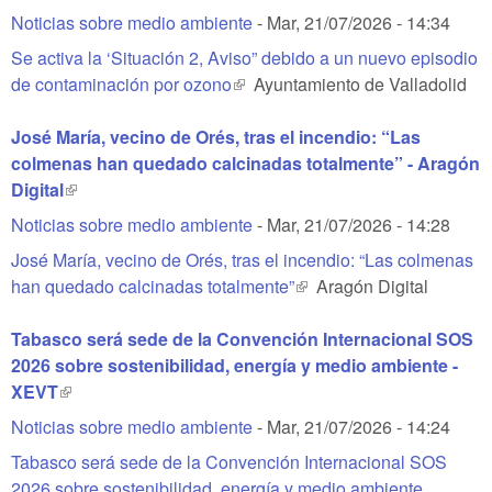
Noticias sobre medio ambiente
-
Mar, 21/07/2026 - 14:34
Se activa la ‘Situación 2, Aviso” debido a un nuevo episodio
de contaminación por ozono
(link is external)
Ayuntamiento de Valladolid
José María, vecino de Orés, tras el incendio: “Las
colmenas han quedado calcinadas totalmente” - Aragón
Digital
(link is external)
Noticias sobre medio ambiente
-
Mar, 21/07/2026 - 14:28
José María, vecino de Orés, tras el incendio: “Las colmenas
han quedado calcinadas totalmente”
(link is external)
Aragón Digital
Tabasco será sede de la Convención Internacional SOS
2026 sobre sostenibilidad, energía y medio ambiente -
XEVT
(link is external)
Noticias sobre medio ambiente
-
Mar, 21/07/2026 - 14:24
Tabasco será sede de la Convención Internacional SOS
2026 sobre sostenibilidad, energía y medio ambiente