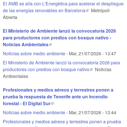
El AMB se alía con L'Energètica para acelerar el despliegue
de las energías renovables en Barcelona
(link is external)
Metrópoli
Abierta
El Ministerio de Ambiente lanzó la convocatoria 2026
para productores con predios con bosque nativo -
Noticias Ambientales
(link is external)
Noticias sobre medio ambiente
-
Mar, 21/07/2026 - 13:47
El Ministerio de Ambiente lanzó la convocatoria 2026 para
productores con predios con bosque nativo
(link is external)
Noticias
Ambientales
Profesionales y medios aéreos y terrestres ponen a
prueba la respuesta de Tenerife ante un incendio
forestal - El Digital Sur
(link is external)
Noticias sobre medio ambiente
-
Mar, 21/07/2026 - 13:44
Profesionales y medios aéreos y terrestres ponen a prueba