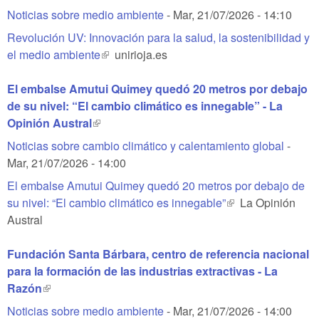
external)
Noticias sobre medio ambiente
-
Mar, 21/07/2026 - 14:10
Revolución UV: Innovación para la salud, la sostenibilidad y
el medio ambiente
(link is external)
unirioja.es
El embalse Amutui Quimey quedó 20 metros por debajo
de su nivel: “El cambio climático es innegable” - La
Opinión Austral
(link is external)
Noticias sobre cambio climático y calentamiento global
-
Mar, 21/07/2026 - 14:00
El embalse Amutui Quimey quedó 20 metros por debajo de
su nivel: “El cambio climático es innegable”
(link is external)
La Opinión
Austral
Fundación Santa Bárbara, centro de referencia nacional
para la formación de las industrias extractivas - La
Razón
(link is external)
Noticias sobre medio ambiente
-
Mar, 21/07/2026 - 14:00