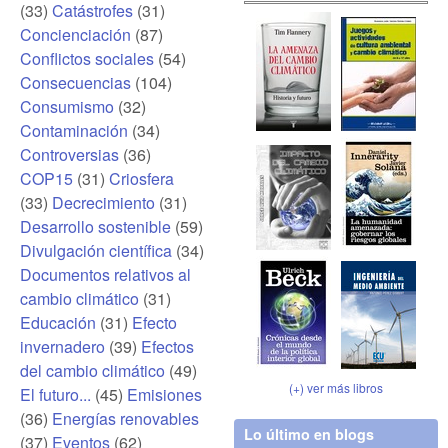
(33)
Catástrofes
(31)
Concienciación
(87)
Conflictos sociales
(54)
Consecuencias
(104)
Consumismo
(32)
Contaminación
(34)
Controversias
(36)
COP15
(31)
Criosfera
(33)
Decrecimiento
(31)
Desarrollo sostenible
(59)
Divulgación científica
(34)
Documentos relativos al
cambio climático
(31)
Educación
(31)
Efecto
invernadero
(39)
Efectos
del cambio climático
(49)
(+) ver más libros
El futuro...
(45)
Emisiones
(36)
Energías renovables
Lo último en blogs
(37)
Eventos
(62)