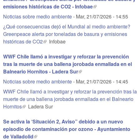
emisiones históricas de CO2 - Infobae
(link is external)
Noticias sobre medio ambiente
-
Mar, 21/07/2026 - 14:55
¿Qué consecuencias dejó el Mundial al medio ambiente?
Greenpeace alerta por toneladas de basura y emisiones
históricas de CO2
(link is external)
Infobae
WWF Chile llamó a investigar y reforzar la prevención
tras la muerte de una ballena jorobada enmallada en el
Balneario Hornitos - Ladera Sur
(link is external)
Noticias sobre medio ambiente
-
Mar, 21/07/2026 - 14:45
WWF Chile llamó a investigar y reforzar la prevención tras la
muerte de una ballena jorobada enmallada en el Balneario
Hornitos
(link is external)
Ladera Sur
Se activa la ‘Situación 2, Aviso” debido a un nuevo
episodio de contaminación por ozono - Ayuntamiento
de Valladolid
(link is external)