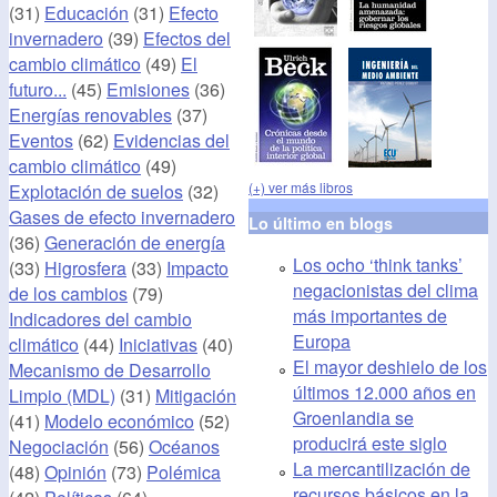
(31)
Educación
(31)
Efecto
invernadero
(39)
Efectos del
cambio climático
(49)
El
futuro...
(45)
Emisiones
(36)
Energías renovables
(37)
Eventos
(62)
Evidencias del
cambio climático
(49)
(+) ver más libros
Explotación de suelos
(32)
Gases de efecto invernadero
Lo último en blogs
(36)
Generación de energía
Los ocho ‘think tanks’
(33)
Higrosfera
(33)
Impacto
negacionistas del clima
de los cambios
(79)
más importantes de
Indicadores del cambio
Europa
climático
(44)
Iniciativas
(40)
El mayor deshielo de los
Mecanismo de Desarrollo
últimos 12.000 años en
Limpio (MDL)
(31)
Mitigación
Groenlandia se
(41)
Modelo económico
(52)
producirá este siglo
Negociación
(56)
Océanos
La mercantilización de
(48)
Opinión
(73)
Polémica
recursos básicos en la