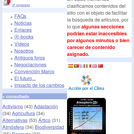
clasificamos contenidos del
IP registrada
sitio con el objeto de facilitar
FAQs
la búsqueda de artículos, por
Noticias
lo que
algunas secciones
Enlaces
podrían estar inaccesibles
ⓔ-books
por algunos minutos o bien
Videos
carecer de contenido
Nosotros
asignado.
Antiguos foros
Negociaciones
Convención Marco
El futuro...
Impacto de los cambios
+ consultado
Activismo
(43)
Adaptación
(34)
Agricultura
(34)
Alternativas
(53)
Ártico
(31)
Atmósfera
(34)
Biodiversidad
(35)
Bosques
(32)