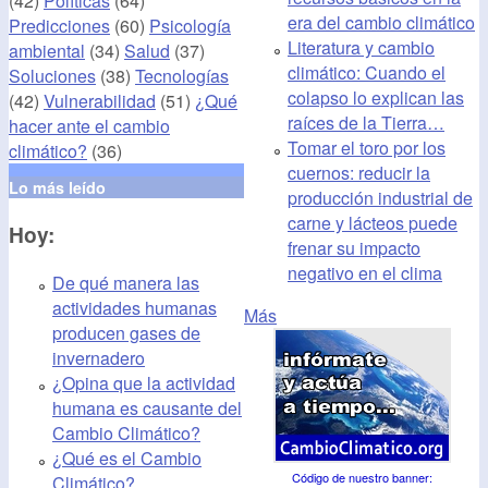
(42)
Políticas
(64)
era del cambio climático
Predicciones
(60)
Psicología
Literatura y cambio
ambiental
(34)
Salud
(37)
climático: Cuando el
Soluciones
(38)
Tecnologías
colapso lo explican las
(42)
Vulnerabilidad
(51)
¿Qué
raíces de la Tierra…
hacer ante el cambio
Tomar el toro por los
climático?
(36)
cuernos: reducir la
Lo más leído
producción industrial de
carne y lácteos puede
Hoy:
frenar su impacto
negativo en el clima
De qué manera las
actividades humanas
Más
producen gases de
invernadero
¿Opina que la actividad
humana es causante del
Cambio Climático?
¿Qué es el Cambio
Código de nuestro banner
:
Climático?