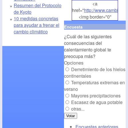
<a
Resumen del Protocolo
href="
http://www.cambioclim
de Kyoto
<img border="0"
10 medidas concretas
align="middle"
para ayudar a frenar el
Encuesta
src="
http://www.cambioclim
cambio climático
¿Cuál de las siguientes
alt="CambioClimatico.org"
consecuencias del
/></a>
calentamiento global te
preocupa más?
Opciones
Derretimiento de los hielos
continentales
Temperaturas extremas en
verano
Mayores precipitaciones
Escasez de agua potable
otras...
Encuestas anteriores