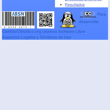
Resultados
Para
desarrollar
CambioClimatico.org usamos Software Libre
.
Aspectos Legales y Términos de Uso
.