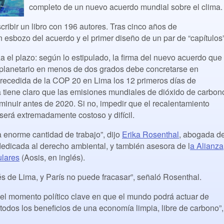
completo de un nuevo acuerdo mundial sobre el clima
ribir un libro con 196 autores. Tras cinco años de
esbozo del acuerdo y el primer diseño de un par de “capítulos”
 el plazo: según lo estipulado, la firma del nuevo acuerdo que
planetario en menos de dos grados debe concretarse en
precedida de la COP 20 en Lima los 12 primeros días de
a tiene claro que las emisiones mundiales de dióxido de carbon
inuir antes de 2020. Si no, impedir que el recalentamiento
será extremadamente costoso y difícil.
 enorme cantidad de trabajo”, dijo
Erika Rosenthal
, abogada d
dedicada al derecho ambiental, y también asesora de l
a Alianza
ulares
(Aosis, en inglés).
 de Lima, y París no puede fracasar”, señaló Rosenthal.
 el momento político clave en que el mundo podrá actuar de
odos los beneficios de una economía limpia, libre de carbono”,