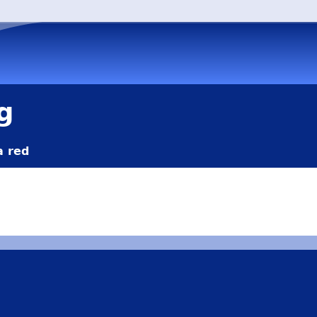
g
a red