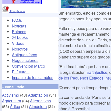
IP registrada
Sin embargo, esto es como esc
negociaciones, hay apenas un 
FAQs
Noticias
Falta muy poco para que venza
Enlaces
mantenga el recalentamiento 
ⓔ-books
diciembre de 2015 en París, 
Videos
diciembre.La ciencia climátic
Nosotros
(CO2) deberán empezar a dism
Antiguos foros
planetario supere dos grados 
Negociaciones
Convención Marco
“En Lima habrá que hacer una
El futuro...
la organización
Earthjustice
, 
Impacto de los cambios
de los Pequeños Estados Ins
+ consultado
“Quedará poco tiempo después
Activismo
(43)
Adaptación
(34)
La conferencia de “París será
Agricultura
(34)
Alternativas
modo decisivo para cosechar t
(53)
Ártico
(31)
Atmósfera
(34)
añadió Rosenthal.