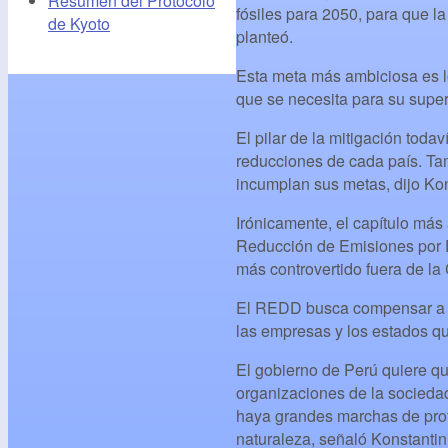
Resumen del Protocolo
fósiles para 2050, para que l
de Kyoto
planteó.
Esta meta más ambiciosa es l
que se necesita para su super
El pilar de la mitigación toda
reducciones de cada país. Ta
incumplan sus metas, dijo Kon
Irónicamente, el capítulo más 
Reducción de Emisiones por 
más controvertido fuera de la
El REDD busca compensar a lo
las empresas y los estados q
El gobierno de Perú quiere q
organizaciones de la socieda
haya grandes marchas de prote
naturaleza, señaló Konstantini