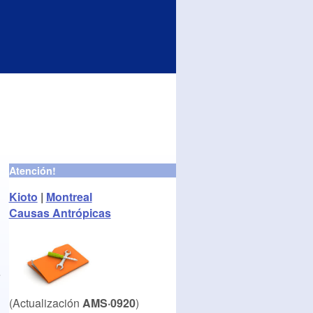
Atención!
Kioto
|
Montreal
Causas Antrópicas
e
(Actualización
AMS·0920
)