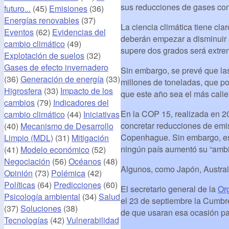
sus reducciones de gases co
futuro...
(45)
Emisiones
(36)
Energías renovables
(37)
La ciencia climática tiene cl
Eventos
(62)
Evidencias del
deberán empezar a disminuir a
cambio climático
(49)
supere dos grados será extrem
Explotación de suelos
(32)
Gases de efecto invernadero
Sin embargo, se prevé que las
(36)
Generación de energía
(33)
millones de toneladas, que p
Higrosfera
(33)
Impacto de los
que este año sea el más calie
cambios
(79)
Indicadores del
En la COP 15, realizada en 2
cambio climático
(44)
Iniciativas
concretar reducciones de emi
(40)
Mecanismo de Desarrollo
Copenhague. Sin embargo, eso
Limpio (MDL)
(31)
Mitigación
ningún país aumentó su “ambi
(41)
Modelo económico
(52)
Negociación
(56)
Océanos
(48)
Algunos, como Japón, Austral
Opinión
(73)
Polémica
(42)
Políticas
(64)
Predicciones
(60)
El secretario general de la
Or
Psicología ambiental
(34)
Salud
el 23 de septiembre la Cumbre
(37)
Soluciones
(38)
de que usaran esa ocasión pa
Tecnologías
(42)
Vulnerabilidad