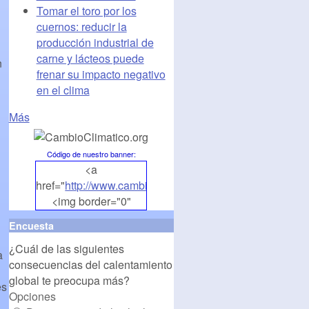
Tomar el toro por los
cuernos: reducir la
producción industrial de
carne y lácteos puede
n
frenar su impacto negativo
en el clima
Más
Código de nuestro banner
:
<a
href="
http://www.cambioclimatico.org
">
<img border="0"
align="middle"
Encuesta
src="
http://www.cambioclimatico.org/banners/banner1.
¿Cuál de las siguientes
alt="CambioClimatico.org"
a
consecuencias del calentamiento
/></a>
global te preocupa más?
es
Opciones