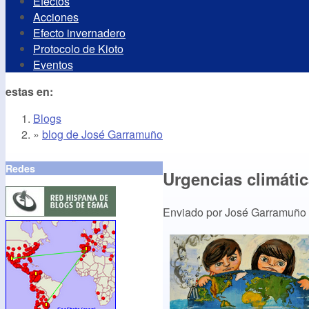
Efectos
Acciones
Efecto invernadero
Protocolo de Kioto
Eventos
estas en:
Blogs
»
blog de José Garramuño
Redes
Urgencias climáti
Enviado por
José Garramuño