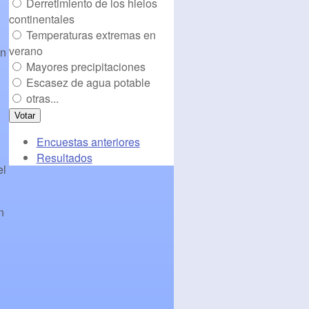
Derretimiento de los hielos
continentales
Temperaturas extremas en
verano
en
Mayores precipitaciones
Escasez de agua potable
otras...
Encuestas anteriores
Resultados
el
n