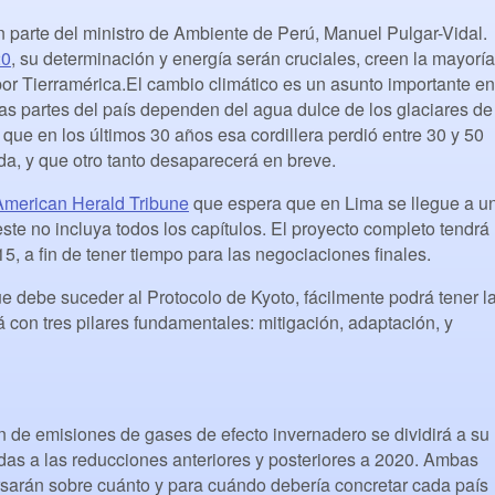
 parte del ministro de Ambiente de Perú, Manuel Pulgar-Vidal.
20
, su determinación y energía serán cruciales, creen la mayoría
por Tierramérica.El cambio climático es un asunto importante en
as partes del país dependen del agua dulce de los glaciares de
que en los últimos 30 años esa cordillera perdió entre 30 y 50
ada, y que otro tanto desaparecerá en breve.
American Herald Tribune
que espera que en Lima se llegue a u
te no incluya todos los capítulos. El proyecto completo tendrá
5, a fin de tener tiempo para las negociaciones finales.
ue debe suceder al Protocolo de Kyoto, fácilmente podrá tener l
á con tres pilares fundamentales: mitigación, adaptación, y
ón de emisiones de gases de efecto invernadero se dividirá a su
das a las reducciones anteriores y posteriores a 2020. Ambas
rsarán sobre cuánto y para cuándo debería concretar cada país