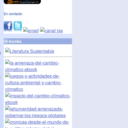
En contacto:
ⓔ-books
n
a