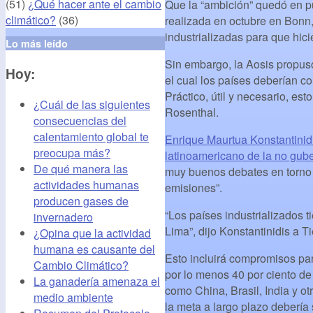
(51)
¿Qué hacer ante el cambio
Que la “ambición” quedó en pu
climático?
(36)
realizada en octubre en Bonn,
industrializadas para que hic
Lo más leído
Sin embargo, la Aosis propus
Hoy:
el cual los países deberían c
Práctico, útil y necesario, es
¿Cuál de las siguientes
Rosenthal.
consecuencias del
calentamiento global te
Enrique Maurtua Konstantinid
preocupa más?
latinoamericano de la no gub
De qué manera las
muy buenos debates en torno a 
actividades humanas
emisiones”.
producen gases de
“Los países industrializados
invernadero
Lima”, dijo Konstantinidis a T
¿Opina que la actividad
humana es causante del
Esto incluirá compromisos para
Cambio Climático?
por lo menos 40 por ciento de
La ganadería amenaza el
como China, Brasil, India y o
medio ambiente
la meta a largo plazo debería