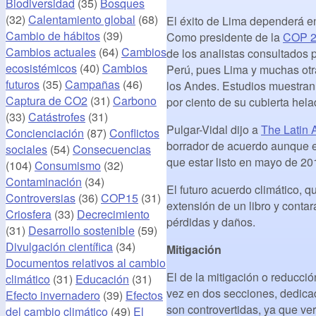
Biodiversidad
(35)
Bosques
(32)
Calentamiento global
(68)
El éxito de Lima dependerá en
Cambio de hábitos
(39)
Como presidente de la
COP 
Cambios actuales
(64)
Cambios
de los analistas consultados 
ecosistémicos
(40)
Cambios
Perú, pues Lima y muchas otr
futuros
(35)
Campañas
(46)
los Andes. Estudios muestran 
Captura de CO2
(31)
Carbono
por ciento de su cubierta hel
(33)
Catástrofes
(31)
Pulgar-Vidal dijo a
The Latin 
Concienciación
(87)
Conflictos
borrador de acuerdo aunque es
sociales
(54)
Consecuencias
que estar listo en mayo de 201
(104)
Consumismo
(32)
Contaminación
(34)
El futuro acuerdo climático, q
Controversias
(36)
COP15
(31)
extensión de un libro y contar
Criosfera
(33)
Decrecimiento
pérdidas y daños.
(31)
Desarrollo sostenible
(59)
Divulgación científica
(34)
Mitigación
Documentos relativos al cambio
El de la mitigación o reducci
climático
(31)
Educación
(31)
vez en dos secciones, dedica
Efecto invernadero
(39)
Efectos
son controvertidas, ya que ve
del cambio climático
(49)
El