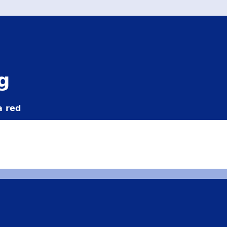
g
a red