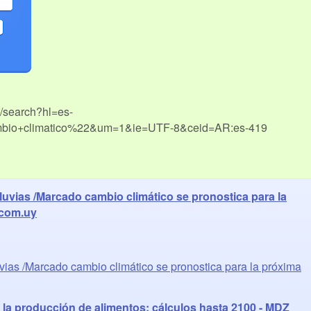
m/search?hl=es-
io+climatico%22&um=1&ie=UTF-8&ceid=AR:es-419
lluvias /Marcado cambio climático se pronostica para la
.com.uy
uvias /Marcado cambio climático se pronostica para la próxima
á la producción de alimentos: cálculos hasta 2100 - MDZ