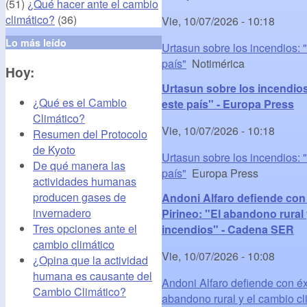
(51)
¿Qué hacer ante el cambio
climático?
(36)
Vie, 10/07/2026 - 10:18
Lo más leído
Urtasun sobre los incendios: 
país"
Notimérica
Hoy:
Urtasun sobre los incendios
¿Qué es el Cambio
este país" - Europa Press
Climático?
Vie, 10/07/2026 - 10:18
Resumen del Protocolo
de Kyoto
Urtasun sobre los incendios: 
De qué manera las
país"
Europa Press
actividades humanas
producen gases de
Andoni Alfaro defiende con 
invernadero
Pirineo: "El abandono rural
Tres opciones ante el
incendios" - Cadena SER
cambio climático
Vie, 10/07/2026 - 10:08
¿Opina que la actividad
humana es causante del
Andoni Alfaro defiende con éxi
Cambio Climático?
abandono rural y el cambio cl