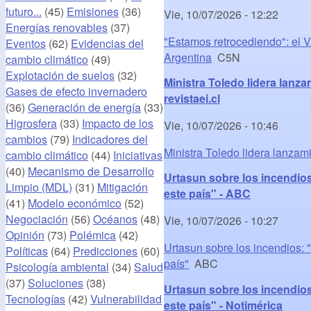
futuro...
(45)
Emisiones
(36)
Vie, 10/07/2026 - 12:22
Energías renovables
(37)
"Estamos retrocediendo": el V
Eventos
(62)
Evidencias del
Argentina
C5N
cambio climático
(49)
Explotación de suelos
(32)
Ministra Toledo lidera lanza
Gases de efecto invernadero
revistaei.cl
(36)
Generación de energía
(33)
Higrosfera
(33)
Impacto de los
Vie, 10/07/2026 - 10:46
cambios
(79)
Indicadores del
Ministra Toledo lidera lanzam
cambio climático
(44)
Iniciativas
(40)
Mecanismo de Desarrollo
Urtasun sobre los incendios
Limpio (MDL)
(31)
Mitigación
este país" - ABC
(41)
Modelo económico
(52)
Negociación
(56)
Océanos
(48)
Vie, 10/07/2026 - 10:27
Opinión
(73)
Polémica
(42)
Urtasun sobre los incendios: 
Políticas
(64)
Predicciones
(60)
país"
ABC
Psicología ambiental
(34)
Salud
(37)
Soluciones
(38)
Urtasun sobre los incendios
Tecnologías
(42)
Vulnerabilidad
este país" - Notimérica