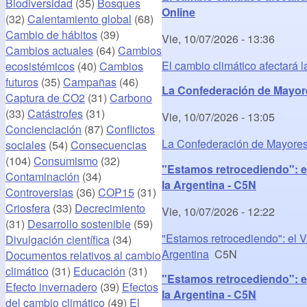
Biodiversidad
(35)
Bosques
Online
(32)
Calentamiento global
(68)
Cambio de hábitos
(39)
Vie, 10/07/2026 - 13:36
Cambios actuales
(64)
Cambios
El cambio climático afectará 
ecosistémicos
(40)
Cambios
futuros
(35)
Campañas
(46)
La Confederación de Mayores 
Captura de CO2
(31)
Carbono
(33)
Catástrofes
(31)
Vie, 10/07/2026 - 13:05
Concienciación
(87)
Conflictos
La Confederación de Mayores p
sociales
(54)
Consecuencias
(104)
Consumismo
(32)
"Estamos retrocediendo": el
Contaminación
(34)
la Argentina - C5N
Controversias
(36)
COP15
(31)
Criosfera
(33)
Decrecimiento
Vie, 10/07/2026 - 12:22
(31)
Desarrollo sostenible
(59)
"Estamos retrocediendo": el V
Divulgación científica
(34)
Argentina
C5N
Documentos relativos al cambio
climático
(31)
Educación
(31)
"Estamos retrocediendo": el
Efecto invernadero
(39)
Efectos
la Argentina - C5N
del cambio climático
(49)
El