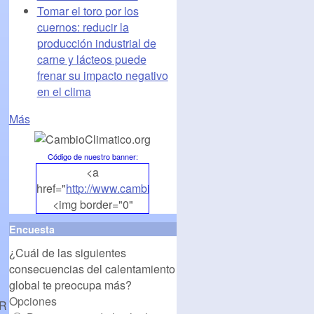
Tomar el toro por los
cuernos: reducir la
producción industrial de
carne y lácteos puede
frenar su impacto negativo
en el clima
Más
Código de nuestro banner
:
<a
href="
http://www.cambioclimatico.org
">
<img border="0"
align="middle"
Encuesta
src="
http://www.cambioclimatico.org/banners/banner1.
¿Cuál de las siguientes
alt="CambioClimatico.org"
consecuencias del calentamiento
/></a>
global te preocupa más?
Opciones
R