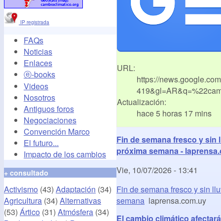
IP registrada
FAQs
Noticias
Enlaces
URL:
ⓔ-books
https://news.google.co
Videos
419&gl=AR&q=%22camb
Nosotros
Actualización:
Antiguos foros
hace 5 horas 17 mins
Negociaciones
Convención Marco
Fin de semana fresco y sin 
El futuro...
próxima semana - laprensa
Impacto de los cambios
Vie, 10/07/2026 - 13:41
+ consultado
Activismo
(43)
Adaptación
(34)
Fin de semana fresco y sin ll
Agricultura
(34)
Alternativas
semana
laprensa.com.uy
(53)
Ártico
(31)
Atmósfera
(34)
El cambio climático afectar