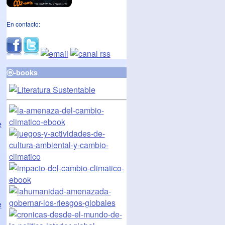
En contacto:
ⓔ-books
e
e