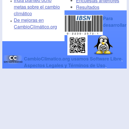
India planteó ocho
Encuestas anteriores
metas sobre el cambio
Resultados
climático
Para
De mejoras en
desarrollar
CambioClimático.org
CambioClimatico.org usamos Software Libre
.
Aspectos Legales y Términos de Uso
.