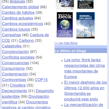
(35)
Bosques
(32)
Calentamiento global
(68)
Cambio de hábitos
(39)
Cambios actuales
(64)
Cambios ecosistémicos
(40)
Cambios futuros
(35)
Campañas
(46)
Captura de
CO2
(31)
Carbono
(33)
(+) ver más libros
Catástrofes
(31)
Lo último en blogs
Concienciación
(87)
Conflictos sociales
(54)
Los ocho ‘think tanks’
Consecuencias
(104)
negacionistas del clima
Consumismo
(32)
más importantes de
Contaminación
(34)
Europa
Controversias
(36)
COP15
El mayor deshielo de los
(31)
Criosfera
(33)
últimos 12.000 años en
Decrecimiento
(31)
Desarrollo
Groenlandia se
sostenible
(59)
Divulgación
producirá este siglo
científica
(34)
Documentos
La mercantilización de
relativos al cambio climático