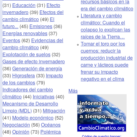
recursos básicos en la
(31)
Educación
(31)
Efecto
era del cambio climático
invernadero
(39)
Efectos del
Literatura y cambio
cambio climático
(49)
El
climático: Cuando el
futuro...
(45)
Emisiones
(36)
colapso lo explican las
Energías renovables
(37)
raíces de la Tierra…
Eventos
(62)
Evidencias del
Tomar el toro por los
cambio climático
(49)
cuernos: reducir la
Explotación de suelos
(32)
producción industrial de
Gases de efecto invernadero
carne y lácteos puede
(36)
Generación de energía
frenar su impacto
(33)
Higrosfera
(33)
Impacto
negativo en el clima
de los cambios
(79)
Indicadores del cambio
Más
climático
(44)
Iniciativas
(40)
Mecanismo de Desarrollo
Limpio (MDL)
(31)
Mitigación
(41)
Modelo económico
(52)
Negociación
(56)
Océanos
(48)
Opinión
(73)
Polémica
Código de nuestro banner
: