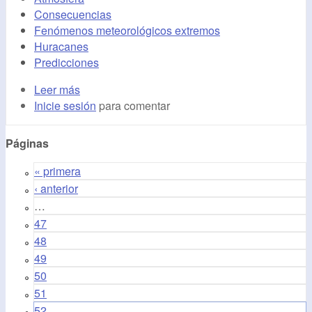
Consecuencias
Fenómenos meteorológicos extremos
Huracanes
Predicciones
Leer más
Inicie sesión
para comentar
Páginas
« primera
‹ anterior
…
47
48
49
50
51
52