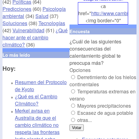
(42)
Políticas
(64)
<a
Predicciones
(60)
Psicología
href="
http://www.cambioclim
ambiental
(34)
Salud
(37)
<img border="0"
Soluciones
(38)
Tecnologías
align="middle"
(42)
Vulnerabilidad
(51)
¿Qué
Encuesta
src="
http://www.cambioclim
hacer ante el cambio
¿Cuál de las siguientes
alt="CambioClimatico.org"
climático?
(36)
consecuencias del
/></a>
Lo más leído
calentamiento global te
preocupa más?
Hoy:
Opciones
Derretimiento de los hielos
Resumen del Protocolo
continentales
de Kyoto
Temperaturas extremas en
¿Qué es el Cambio
verano
Climático?
Mayores precipitaciones
Merkel avisa en
Escasez de agua potable
Australia de que el
otras...
cambio climático no
respeta las fronteras