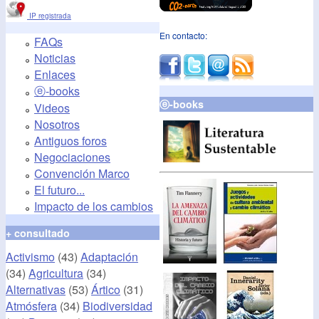
IP registrada
En contacto:
FAQs
Noticias
Enlaces
ⓔ-books
ⓔ-books
Videos
Nosotros
Antiguos foros
Negociaciones
Convención Marco
El futuro...
Impacto de los cambios
+ consultado
Activismo
(43)
Adaptación
(34)
Agricultura
(34)
Alternativas
(53)
Ártico
(31)
Atmósfera
(34)
Biodiversidad