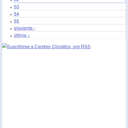
53
54
55
siguiente ›
última »