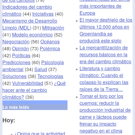
más importantes de
Indicadores del cambio
Europa
climático
(44)
Iniciativas
(40)
El mayor deshielo de los
Mecanismo de Desarrollo
últimos 12.000 años en
Limpio (MDL)
(31)
Mitigación
Groenlandia se
(41)
Modelo económico
(52)
producirá este siglo
Negociación
(56)
Océanos
La mercantilización de
(48)
Opinión
(73)
Polémica
recursos básicos en la
(42)
Políticas
(64)
era del cambio climático
Predicciones
(60)
Psicología
Literatura y cambio
ambiental
(34)
Salud
(37)
climático: Cuando el
Soluciones
(38)
Tecnologías
colapso lo explican las
(42)
Vulnerabilidad
(51)
¿Qué
raíces de la Tierra…
hacer ante el cambio
Tomar el toro por los
climático?
(36)
cuernos: reducir la
Lo más leído
producción industrial de
carne y lácteos puede
Hoy:
frenar su impacto
negativo en el clima
¿Opina que la actividad