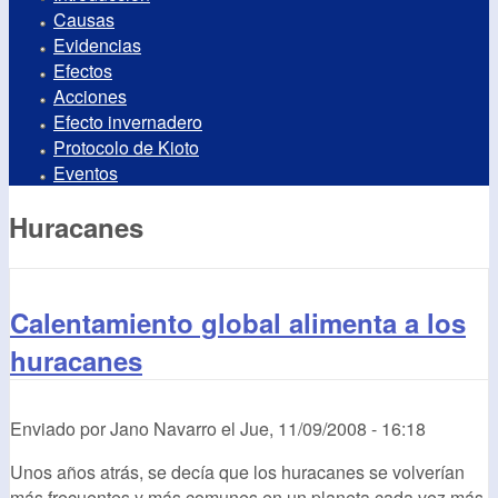
Causas
Evidencias
Efectos
Acciones
Efecto invernadero
Protocolo de Kioto
Eventos
Huracanes
Calentamiento global alimenta a los
huracanes
Enviado por
Jano Navarro
el
Jue, 11/09/2008 - 16:18
Unos años atrás, se decía que los huracanes se volverían
más frecuentes y más comunes en un planeta cada vez más