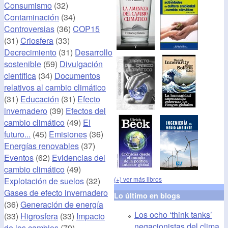
Consumismo
(32)
Contaminación
(34)
Controversias
(36)
COP15
(31)
Criosfera
(33)
Decrecimiento
(31)
Desarrollo
sostenible
(59)
Divulgación
científica
(34)
Documentos
relativos al cambio climático
(31)
Educación
(31)
Efecto
invernadero
(39)
Efectos del
cambio climático
(49)
El
futuro...
(45)
Emisiones
(36)
Energías renovables
(37)
Eventos
(62)
Evidencias del
cambio climático
(49)
(+) ver más libros
Explotación de suelos
(32)
Gases de efecto invernadero
Lo último en blogs
(36)
Generación de energía
Los ocho ‘think tanks’
(33)
Higrosfera
(33)
Impacto
negacionistas del clima
de los cambios
(79)