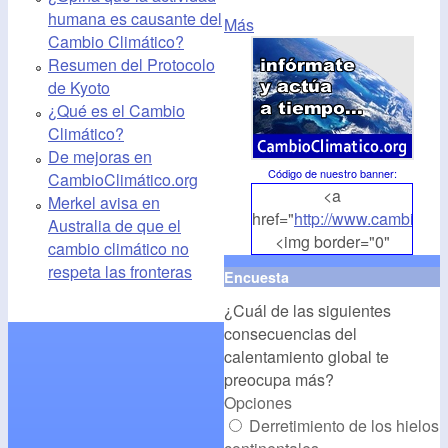
humana es causante del
Más
Cambio Climático?
Resumen del Protocolo
de Kyoto
¿Qué es el Cambio
Climático?
De mejoras en
Código de nuestro banner
:
CambioClimático.org
<a
Merkel avisa en
href="
http://www.cambioclim
Australia de que el
<img border="0"
cambio climático no
align="middle"
respeta las fronteras
Encuesta
src="
http://www.cambioclim
¿Cuál de las siguientes
alt="CambioClimatico.org"
consecuencias del
/></a>
calentamiento global te
preocupa más?
Opciones
Derretimiento de los hielos