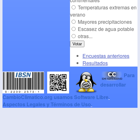
continentales
Temperaturas extremas en
verano
Mayores precipitaciones
Escasez de agua potable
otras...
Encuestas anteriores
Resultados
Para
desarrollar
CambioClimatico.org usamos Software Libre
.
Aspectos Legales y Términos de Uso
.