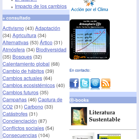
Impacto de los cambios
+ consultado
Activismo
(43)
Adaptación
(34)
Agricultura
(34)
Alternativas
(53)
Ártico
(31)
Atmósfera
(34)
Biodiversidad
(35)
Bosques
(32)
Calentamiento global
(68)
Cambio de hábitos
(39)
En contacto:
Cambios actuales
(64)
Cambios ecosistémicos
(40)
Cambios futuros
(35)
Campañas
(46)
Captura de
ⓔ-books
CO2
(31)
Carbono
(33)
Catástrofes
(31)
Concienciación
(87)
Conflictos sociales
(54)
Consecuencias
(104)