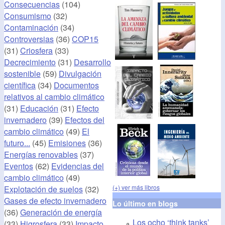
Consecuencias
(104)
Consumismo
(32)
Contaminación
(34)
Controversias
(36)
COP15
(31)
Criosfera
(33)
Decrecimiento
(31)
Desarrollo
sostenible
(59)
Divulgación
científica
(34)
Documentos
relativos al cambio climático
(31)
Educación
(31)
Efecto
invernadero
(39)
Efectos del
cambio climático
(49)
El
futuro...
(45)
Emisiones
(36)
Energías renovables
(37)
Eventos
(62)
Evidencias del
cambio climático
(49)
(+) ver más libros
Explotación de suelos
(32)
Gases de efecto invernadero
Lo último en blogs
(36)
Generación de energía
Los ocho ‘think tanks’
(33)
Higrosfera
(33)
Impacto