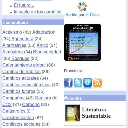
El futuro...
Impacto de los cambios
+ consultado
Activismo
(43)
Adaptación
(34)
Agricultura
(34)
Alternativas
(53)
Ártico
(31)
Atmósfera
(34)
Biodiversidad
(35)
Bosques
(32)
Calentamiento global
(68)
Cambio de hábitos
(39)
En contacto:
Cambios actuales
(64)
Cambios ecosistémicos
(40)
Cambios futuros
(35)
Campañas
(46)
Captura de
ⓔ-books
CO2
(31)
Carbono
(33)
Catástrofes
(31)
Concienciación
(87)
Conflictos sociales
(54)