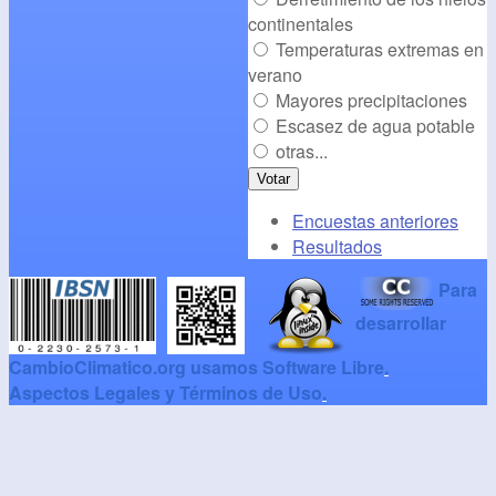
continentales
Temperaturas extremas en
verano
Mayores precipitaciones
Escasez de agua potable
otras...
Encuestas anteriores
Resultados
Para
desarrollar
CambioClimatico.org usamos Software Libre
.
Aspectos Legales y Términos de Uso
.