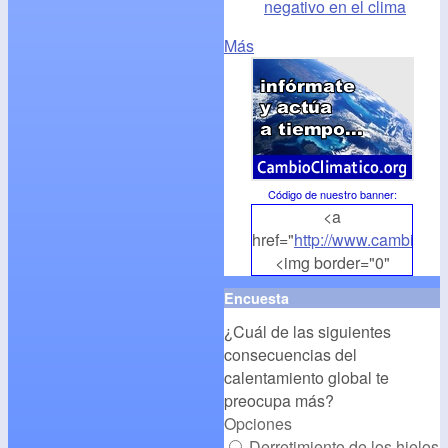
negativo en el clima
Más
Código de nuestro banner
:
<a
href="
http://www.cambioclim
<img border="0"
align="middle"
Encuesta
src="
http://www.cambioclim
¿Cuál de las siguientes
alt="CambioClimatico.org"
consecuencias del
/></a>
calentamiento global te
preocupa más?
Opciones
Derretimiento de los hielos