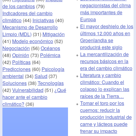
negacionistas del clima
de los cambios
(79)
más importantes de
Indicadores del cambio
Europa
climático
(44)
Iniciativas
(40)
El mayor deshielo de los
Mecanismo de Desarrollo
últimos 12.000 años en
Limpio (MDL)
(31)
Mitigación
Groenlandia se
(41)
Modelo económico
(52)
producirá este siglo
Negociación
(56)
Océanos
La mercantilización de
(48)
Opinión
(73)
Polémica
recursos básicos en la
(42)
Políticas
(64)
era del cambio climático
Predicciones
(60)
Psicología
Literatura y cambio
ambiental
(34)
Salud
(37)
climático: Cuando el
Soluciones
(38)
Tecnologías
colapso lo explican las
(42)
Vulnerabilidad
(51)
¿Qué
raíces de la Tierra…
hacer ante el cambio
Tomar el toro por los
climático?
(36)
cuernos: reducir la
producción industrial de
carne y lácteos puede
frenar su impacto