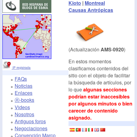
Kioto
|
Montreal
Causas Antrópicas
(Actualización
AMS·0920
)
En estos momentos
clasificamos contenidos del
IP registrada
sitio con el objeto de facilitar
FAQs
la búsqueda de artículos, por
Noticias
lo que
algunas secciones
Enlaces
podrían estar inaccesibles
ⓔ-books
por algunos minutos o bien
Videos
carecer de contenido
Nosotros
asignado.
Antiguos foros
Negociaciones
Convención Marco