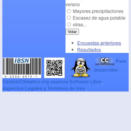
verano
Mayores precipitaciones
Escasez de agua potable
otras...
Encuestas anteriores
Resultados
Para
desarrollar
CambioClimatico.org usamos Software Libre
.
Aspectos Legales y Términos de Uso
.