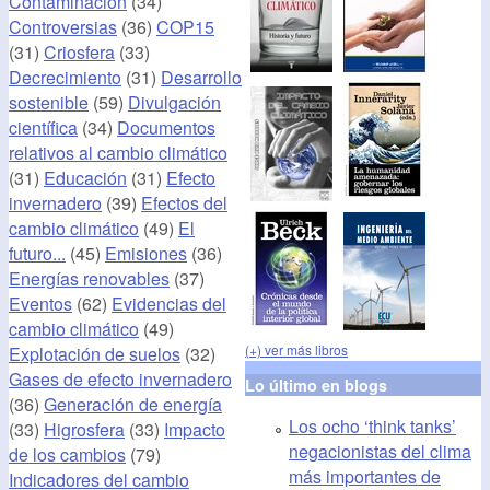
Contaminación
(34)
Controversias
(36)
COP15
(31)
Criosfera
(33)
Decrecimiento
(31)
Desarrollo
sostenible
(59)
Divulgación
científica
(34)
Documentos
relativos al cambio climático
(31)
Educación
(31)
Efecto
invernadero
(39)
Efectos del
cambio climático
(49)
El
futuro...
(45)
Emisiones
(36)
Energías renovables
(37)
Eventos
(62)
Evidencias del
cambio climático
(49)
(+) ver más libros
Explotación de suelos
(32)
Gases de efecto invernadero
Lo último en blogs
(36)
Generación de energía
Los ocho ‘think tanks’
(33)
Higrosfera
(33)
Impacto
negacionistas del clima
de los cambios
(79)
más importantes de
Indicadores del cambio