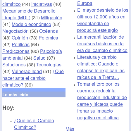
Europa
climático
(44)
Iniciativas
(40)
El mayor deshielo de los
Mecanismo de Desarrollo
últimos 12.000 años en
Limpio (MDL)
(31)
Mitigación
Groenlandia se
(41)
Modelo económico
(52)
producirá este siglo
Negociación
(56)
Océanos
La mercantilización de
(48)
Opinión
(73)
Polémica
recursos básicos en la
(42)
Políticas
(64)
era del cambio climático
Predicciones
(60)
Psicología
Literatura y cambio
ambiental
(34)
Salud
(37)
climático: Cuando el
Soluciones
(38)
Tecnologías
colapso lo explican las
(42)
Vulnerabilidad
(51)
¿Qué
raíces de la Tierra…
hacer ante el cambio
Tomar el toro por los
climático?
(36)
cuernos: reducir la
Lo más leído
producción industrial de
carne y lácteos puede
Hoy:
frenar su impacto
negativo en el clima
¿Qué es el Cambio
Climático?
Más