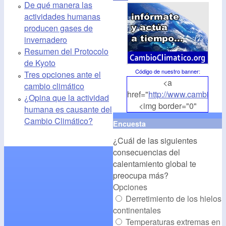
De qué manera las
actividades humanas
producen gases de
invernadero
Resumen del Protocolo
de Kyoto
Código de nuestro banner
:
Tres opciones ante el
<a
cambio climático
href="
http://www.cambioclim
¿Opina que la actividad
<img border="0"
humana es causante del
align="middle"
Cambio Climático?
Encuesta
src="
http://www.cambioclim
¿Cuál de las siguientes
alt="CambioClimatico.org"
consecuencias del
/></a>
calentamiento global te
preocupa más?
Opciones
Derretimiento de los hielos
continentales
Temperaturas extremas en