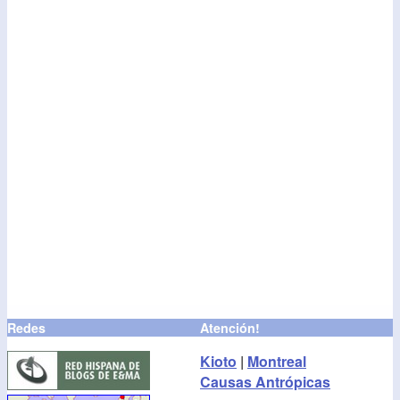
Redes
Atención!
Kioto
|
Montreal
Causas Antrópicas