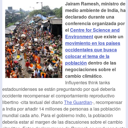
Jairam Ramesh, ministro de
medio ambiente de India, ha
declarado durante una
conferencia organizada por
el
Centre for Science and
Environment
que existe un
movimiento en los países
occidentales que busca
colocar el tema de la
población
dentro de las
negociaciones sobre el
cambio climático
.
Influyentes think tanks
estadounidenses se están preguntando por qué debería
occidente recompensar el comportamiento reproductivo
libertino -cita textual del diario
The Guardian
-, recompensar
a India por añadir 14 millones de personas a las población
mundial cada año. Para el gobierno indio, la población
debería estar al margen de las discusiones sobre el cambio