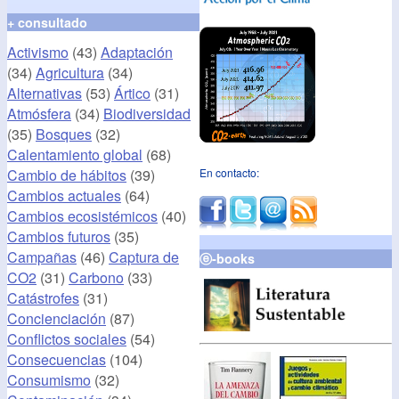
+ consultado
Activismo
(43)
Adaptación
(34)
Agricultura
(34)
Alternativas
(53)
Ártico
(31)
Atmósfera
(34)
Biodiversidad
(35)
Bosques
(32)
Calentamiento global
(68)
Cambio de hábitos
(39)
En contacto:
Cambios actuales
(64)
Cambios ecosistémicos
(40)
Cambios futuros
(35)
Campañas
(46)
Captura de
ⓔ-books
CO2
(31)
Carbono
(33)
Catástrofes
(31)
Concienciación
(87)
Conflictos sociales
(54)
Consecuencias
(104)
Consumismo
(32)