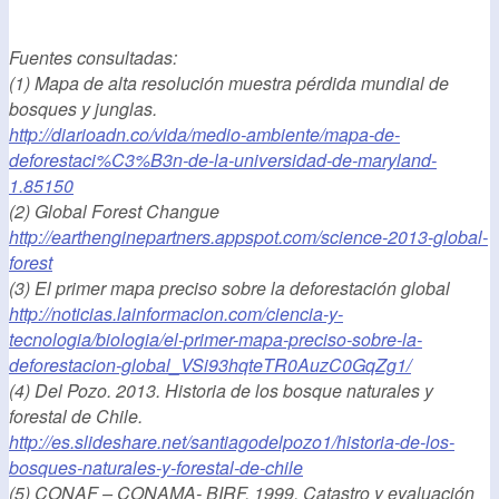
Fuentes consultadas:
(1) Mapa de alta resolución muestra pérdida mundial de
bosques y junglas.
http://diarioadn.co/vida/medio-ambiente/mapa-de-
deforestaci%C3%B3n-de-la-universidad-de-maryland-
1.85150
(2) Global Forest Changue
http://earthenginepartners.appspot.com/science-2013-global-
forest
(3) El primer mapa preciso sobre la deforestación global
http://noticias.lainformacion.com/ciencia-y-
tecnologia/biologia/el-primer-mapa-preciso-sobre-la-
deforestacion-global_VSi93hqteTR0AuzC0GqZg1/
(4) Del Pozo. 2013. Historia de los bosque naturales y
forestal de Chile.
http://es.slideshare.net/santiagodelpozo1/historia-de-los-
bosques-naturales-y-forestal-de-chile
(5) CONAF – CONAMA- BIRF. 1999. Catastro y evaluación