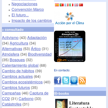
Negociaciones
Convención Marco
El futuro...
Impacto de los cambios
+ consultado
Activismo
(43)
Adaptación
(34)
Agricultura
(34)
Alternativas
(53)
Ártico
(31)
Atmósfera
(34)
Biodiversidad
(35)
Bosques
(32)
Calentamiento global
(68)
Cambio de hábitos
(39)
En contacto:
Cambios actuales
(64)
Cambios ecosistémicos
(40)
Cambios futuros
(35)
Campañas
(46)
Captura de
ⓔ-books
CO2
(31)
Carbono
(33)
Catástrofes
(31)