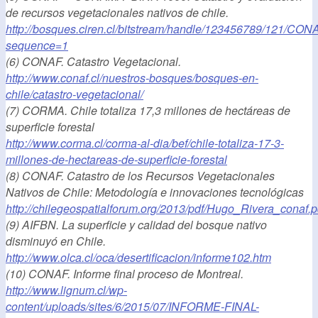
de recursos vegetacionales nativos de chile.
http://bosques.ciren.cl/bitstream/handle/123456789/121/CO
sequence=1
(6) CONAF. Catastro Vegetacional.
http://www.conaf.cl/nuestros-bosques/bosques-en-
chile/catastro-vegetacional/
(7) CORMA. Chile totaliza 17,3 millones de hectáreas de
superficie forestal
http://www.corma.cl/corma-al-dia/bef/chile-totaliza-17-3-
millones-de-hectareas-de-superficie-forestal
(8) CONAF. Catastro de los Recursos Vegetacionales
Nativos de Chile: Metodología e innovaciones tecnológicas
http://chilegeospatialforum.org/2013/pdf/Hugo_Rivera_conaf.p
(9) AIFBN. La superficie y calidad del bosque nativo
disminuyó en Chile.
http://www.olca.cl/oca/desertificacion/informe102.htm
(10) CONAF. Informe final proceso de Montreal.
http://www.lignum.cl/wp-
content/uploads/sites/6/2015/07/INFORME-FINAL-