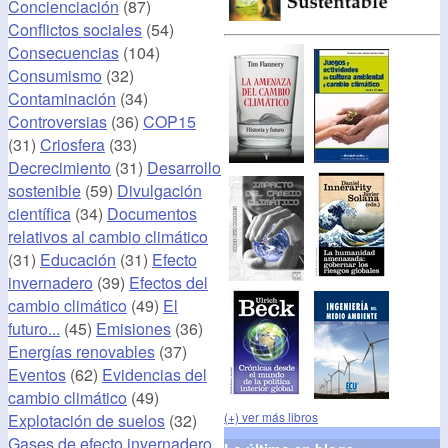
Concienciación
(87)
Conflictos sociales
(54)
Consecuencias
(104)
Consumismo
(32)
Contaminación
(34)
Controversias
(36)
COP15
(31)
Criosfera
(33)
Decrecimiento
(31)
Desarrollo
sostenible
(59)
Divulgación
científica
(34)
Documentos
relativos al cambio climático
(31)
Educación
(31)
Efecto
invernadero
(39)
Efectos del
cambio climático
(49)
El
futuro...
(45)
Emisiones
(36)
Energías renovables
(37)
Eventos
(62)
Evidencias del
cambio climático
(49)
(+) ver más libros
Explotación de suelos
(32)
Gases de efecto invernadero