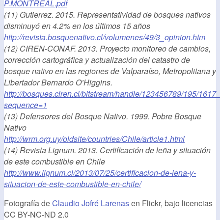
P.MONTREAL.pdf
(11) Gutierrez. 2015. Representatividad de bosques nativos
disminuyó en 4.2% en los últimos 15 años
http://revista.bosquenativo.cl/volumenes/49/3_opinion.htm
(12) CIREN-CONAF. 2013. Proyecto monitoreo de cambios,
corrección cartográfica y actualización del catastro de
bosque nativo en las regiones de Valparaíso, Metropolitana y
Libertador Bernardo O’Higgins.
http://bosques.ciren.cl/bitstream/handle/123456789
/195/1617
sequence=1
(13) Defensores del Bosque Nativo. 1999. Pobre Bosque
Nativo
http://wrm.org.uy/oldsite/countries/Chile/article1.html
(14) Revista Lignum. 2013. Certificación de leña y situación
de este combustible en Chile
http://www.lignum.cl/2013/07/25/certificacion-de-lena-y-
situacion-de-este-combustible-en-chile/
Fotografía de
Claudio Jofré Larenas
en Flickr, bajo licencias
CC BY-NC-ND 2.0