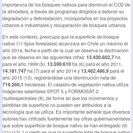
importancia de los bosques nativos para disminuir el CO2 de
la atmósfera, a través de programas dirigidos a detener su
degradación y deforestación, incorporarlos en los proyectos
urbanos e industriales y recuperación de bosques urbanos.
En este contexto, preocupa que la superficie de bosque
nativo (11 tipos forestales) alcanzara en Chile un máximo el
año 2014, fecha a partir de la cual se observa la declinación
que se observa en las siguientes cifras:
13.430.602,7
ha
para el año 1999 (5),
13.599.610
ha (6) para el año 2011,
14.181.747
ha (7) para el año 2014 y
13.462.486,9
para el
año 2015 (10), registrándose una disminución neta de
719.260,1
hectáreas. El catastro de vegetación nativa utiliza
imágenes satelitales SPOT 5 y FORMOSAT-2
multiespectrales (8), de forma tal que los incrementos y
pérdidas de superficie no pueden ser atribuidos a la
tecnología que se utiliza. Es importante señalar que diversos
autores han criticado fuertemente las cifras gubernamentales
que sobre superficie de bosque nativo se han entregado (9)
(11) (13). Lo cierto es que la superficie total de bosque nativo