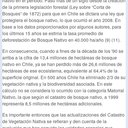
nativo en el período. Pasó más de un siglo desde la creación
de la primera legislación forestal (Ley sobre “Corta de
Bosques” de 1872) para que en Chile se dictara una ley que
protegiera el bosque nativo, lo que ocurrió el año 2008. En
base a los datos proporcionados por algunos autores, para
los últimos 15 años se estima la tasa promedio de
deforestación de Bosque Nativo en 40.000 ha/año (9) (11).
En consecuencia, cuando a fines de la década de los '90 se
arriba a la cifra de 13,4 millones de hectáreas de bosque
nativo en Chile, ya se han perdido más de 26,6 millones de
hectáreas de ese ecosistema, equivalente al 64,4% de la
superficie original. En 500 años Chile ha eliminado 2/3 de su
vegetación nativa y la biodiversidad asociada. En este
cálculo no se considera lo ocurrido con la categoría Matorral
Nativo, la que según el catastro de bosque nativo, a 1999
representa 8,5 millones de hectáreas adicionales.
Es importante entonces que las actualizaciones del Catastro
de Vegetación Nativa se refieran y den cuenta de la
evolución que han seguido las unidades censales que