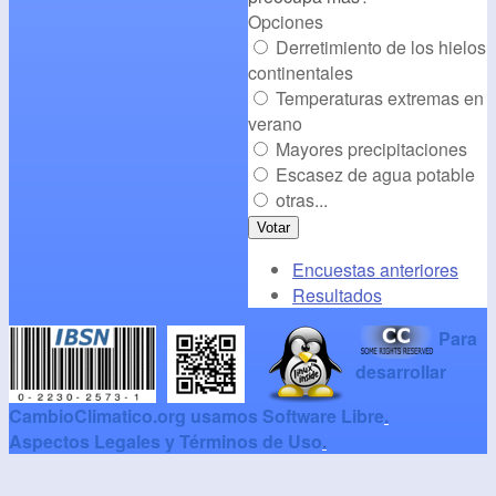
Opciones
Derretimiento de los hielos
continentales
Temperaturas extremas en
verano
Mayores precipitaciones
Escasez de agua potable
otras...
Encuestas anteriores
Resultados
Para
desarrollar
CambioClimatico.org usamos Software Libre
.
Aspectos Legales y Términos de Uso
.