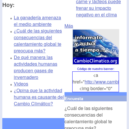
carne y lácteos puede
Hoy:
frenar su impacto
negativo en el clima
La ganadería amenaza
el medio ambiente
Más
¿Cuál de las siguientes
consecuencias del
calentamiento global te
preocupa más?
De qué manera las
actividades humanas
Código de nuestro banner
:
producen gases de
<a
invernadero
href="
http://www.cambioclim
Videos
<img border="0"
¿Opina que la actividad
align="middle"
humana es causante del
Encuesta
src="
http://www.cambioclim
Cambio Climático?
¿Cuál de las siguientes
alt="CambioClimatico.org"
consecuencias del
/></a>
calentamiento global te
preocupa más?