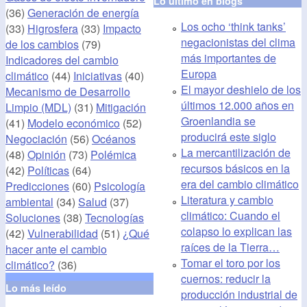
Lo último en blogs
(36)
Generación de energía
Los ocho ‘think tanks’
(33)
Higrosfera
(33)
Impacto
negacionistas del clima
de los cambios
(79)
más importantes de
Indicadores del cambio
Europa
climático
(44)
Iniciativas
(40)
El mayor deshielo de los
Mecanismo de Desarrollo
últimos 12.000 años en
Limpio (MDL)
(31)
Mitigación
Groenlandia se
(41)
Modelo económico
(52)
producirá este siglo
Negociación
(56)
Océanos
La mercantilización de
(48)
Opinión
(73)
Polémica
recursos básicos en la
(42)
Políticas
(64)
era del cambio climático
Predicciones
(60)
Psicología
Literatura y cambio
ambiental
(34)
Salud
(37)
climático: Cuando el
Soluciones
(38)
Tecnologías
colapso lo explican las
(42)
Vulnerabilidad
(51)
¿Qué
raíces de la Tierra…
hacer ante el cambio
Tomar el toro por los
climático?
(36)
cuernos: reducir la
Lo más leído
producción industrial de