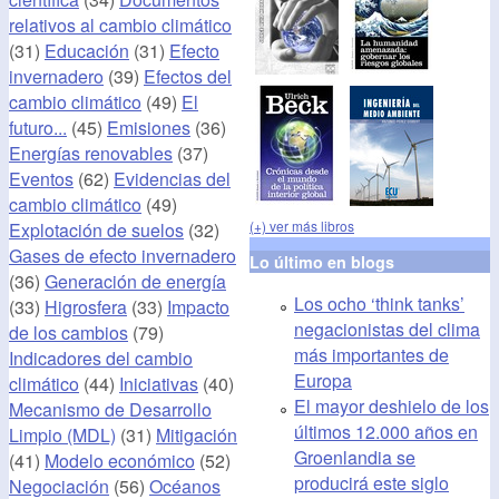
relativos al cambio climático
(31)
Educación
(31)
Efecto
invernadero
(39)
Efectos del
cambio climático
(49)
El
futuro...
(45)
Emisiones
(36)
Energías renovables
(37)
Eventos
(62)
Evidencias del
cambio climático
(49)
(+) ver más libros
Explotación de suelos
(32)
Gases de efecto invernadero
Lo último en blogs
(36)
Generación de energía
Los ocho ‘think tanks’
(33)
Higrosfera
(33)
Impacto
negacionistas del clima
de los cambios
(79)
más importantes de
Indicadores del cambio
Europa
climático
(44)
Iniciativas
(40)
El mayor deshielo de los
Mecanismo de Desarrollo
últimos 12.000 años en
Limpio (MDL)
(31)
Mitigación
Groenlandia se
(41)
Modelo económico
(52)
producirá este siglo
Negociación
(56)
Océanos