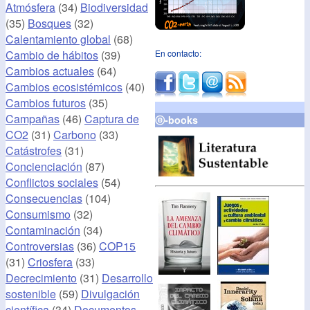
Atmósfera
(34)
Biodiversidad
(35)
Bosques
(32)
Calentamiento global
(68)
Cambio de hábitos
(39)
En contacto:
Cambios actuales
(64)
Cambios ecosistémicos
(40)
Cambios futuros
(35)
Campañas
(46)
Captura de
ⓔ-books
CO2
(31)
Carbono
(33)
Catástrofes
(31)
Concienciación
(87)
Conflictos sociales
(54)
Consecuencias
(104)
Consumismo
(32)
Contaminación
(34)
Controversias
(36)
COP15
(31)
Criosfera
(33)
Decrecimiento
(31)
Desarrollo
sostenible
(59)
Divulgación
científica
(34)
Documentos