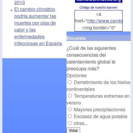
2010
Código de nuestro banner
:
El cambio climático
<a
podría aumentar las
href="
http://www.cambioclim
muertes por olas de
<img border="0"
calor y las
align="middle"
enfermedades
Encuesta
src="
http://www.cambioclim
infecciosas en España
¿Cuál de las siguientes
alt="CambioClimatico.org"
consecuencias del
/></a>
calentamiento global te
preocupa más?
Opciones
Derretimiento de los hielos
continentales
Temperaturas extremas en
verano
Mayores precipitaciones
Escasez de agua potable
otras...