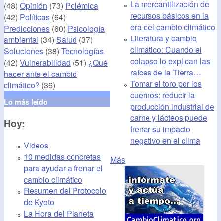
La mercantilización de
(48)
Opinión
(73)
Polémica
recursos básicos en la
(42)
Políticas
(64)
era del cambio climático
Predicciones
(60)
Psicología
Literatura y cambio
ambiental
(34)
Salud
(37)
climático: Cuando el
Soluciones
(38)
Tecnologías
colapso lo explican las
(42)
Vulnerabilidad
(51)
¿Qué
raíces de la Tierra…
hacer ante el cambio
Tomar el toro por los
climático?
(36)
cuernos: reducir la
Lo más leído
producción industrial de
carne y lácteos puede
Hoy:
frenar su impacto
negativo en el clima
Videos
10 medidas concretas
Más
para ayudar a frenar el
cambio climático
Resumen del Protocolo
de Kyoto
La Hora del Planeta