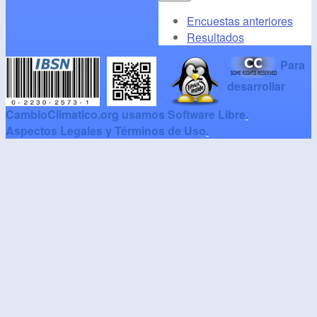
Encuestas anteriores
Resultados
Para
desarrollar
CambioClimatico.org usamos Software Libre
.
Aspectos Legales y Términos de Uso
.