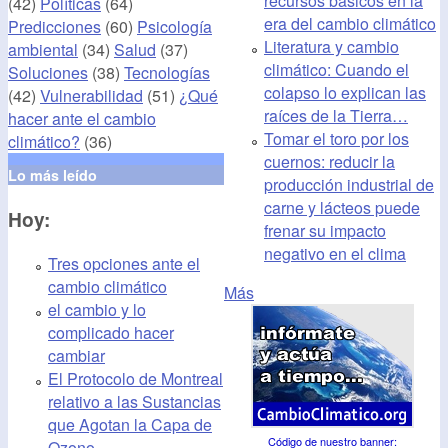
recursos básicos en la
(42)
Políticas
(64)
era del cambio climático
Predicciones
(60)
Psicología
Literatura y cambio
ambiental
(34)
Salud
(37)
climático: Cuando el
Soluciones
(38)
Tecnologías
colapso lo explican las
(42)
Vulnerabilidad
(51)
¿Qué
raíces de la Tierra…
hacer ante el cambio
Tomar el toro por los
climático?
(36)
cuernos: reducir la
Lo más leído
producción industrial de
carne y lácteos puede
Hoy:
frenar su impacto
negativo en el clima
Tres opciones ante el
cambio climático
Más
el cambio y lo
complicado hacer
cambiar
El Protocolo de Montreal
relativo a las Sustancias
que Agotan la Capa de
Código de nuestro banner
:
Ozono