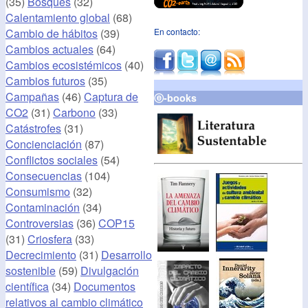
(35)
Bosques
(32)
Calentamiento global
(68)
Cambio de hábitos
(39)
En contacto:
Cambios actuales
(64)
Cambios ecosistémicos
(40)
Cambios futuros
(35)
Campañas
(46)
Captura de
ⓔ-books
CO2
(31)
Carbono
(33)
Catástrofes
(31)
Concienciación
(87)
Conflictos sociales
(54)
Consecuencias
(104)
Consumismo
(32)
Contaminación
(34)
Controversias
(36)
COP15
(31)
Criosfera
(33)
Decrecimiento
(31)
Desarrollo
sostenible
(59)
Divulgación
científica
(34)
Documentos
relativos al cambio climático