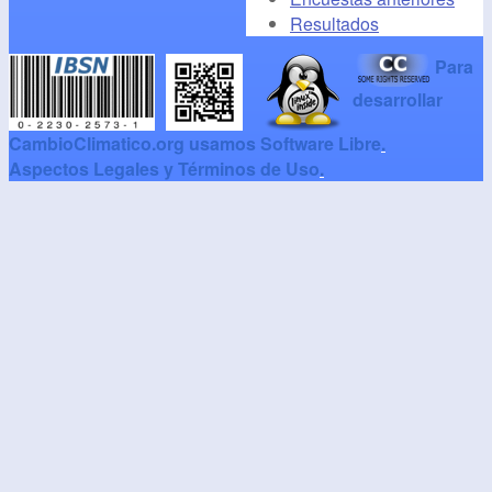
Resultados
Para
desarrollar
CambioClimatico.org usamos Software Libre
.
Aspectos Legales y Términos de Uso
.