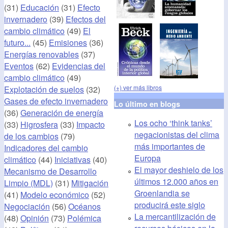
(31)
Educación
(31)
Efecto
invernadero
(39)
Efectos del
cambio climático
(49)
El
futuro...
(45)
Emisiones
(36)
Energías renovables
(37)
Eventos
(62)
Evidencias del
cambio climático
(49)
(+) ver más libros
Explotación de suelos
(32)
Gases de efecto invernadero
Lo último en blogs
(36)
Generación de energía
Los ocho ‘think tanks’
(33)
Higrosfera
(33)
Impacto
negacionistas del clima
de los cambios
(79)
más importantes de
Indicadores del cambio
Europa
climático
(44)
Iniciativas
(40)
El mayor deshielo de los
Mecanismo de Desarrollo
últimos 12.000 años en
Limpio (MDL)
(31)
Mitigación
Groenlandia se
(41)
Modelo económico
(52)
producirá este siglo
Negociación
(56)
Océanos
La mercantilización de
(48)
Opinión
(73)
Polémica