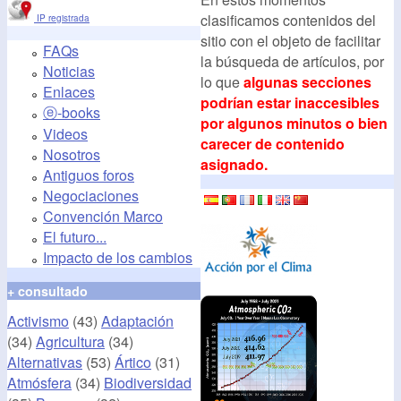
clasificamos contenidos del
IP registrada
sitio con el objeto de facilitar
FAQs
la búsqueda de artículos, por
Noticias
lo que
algunas secciones
Enlaces
podrían estar inaccesibles
ⓔ-books
por algunos minutos o bien
Videos
carecer de contenido
Nosotros
asignado.
Antiguos foros
Negociaciones
Convención Marco
El futuro...
Impacto de los cambios
+ consultado
Activismo
(43)
Adaptación
(34)
Agricultura
(34)
Alternativas
(53)
Ártico
(31)
Atmósfera
(34)
Biodiversidad