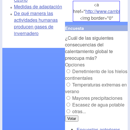
<a
Medidas de adaptación
href="
http://www.cambioclim
De qué manera las
<img border="0"
actividades humanas
align="middle"
producen gases de
Encuesta
src="
http://www.cambioclim
invernadero
¿Cuál de las siguientes
alt="CambioClimatico.org"
consecuencias del
/></a>
calentamiento global te
preocupa más?
Opciones
Derretimiento de los hielos
continentales
Temperaturas extremas en
verano
Mayores precipitaciones
Escasez de agua potable
otras...
Encuestas anteriores