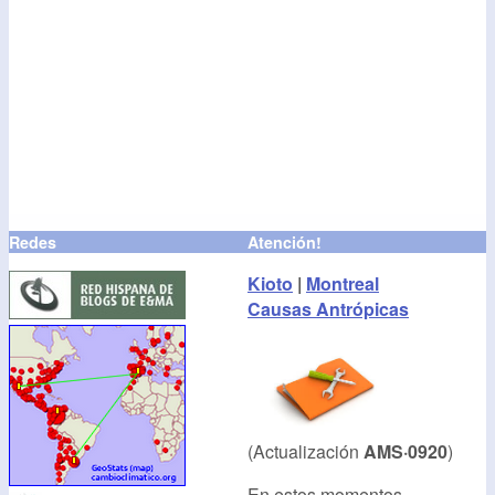
Redes
Atención!
Kioto
|
Montreal
Causas Antrópicas
(Actualización
AMS·0920
)
En estos momentos