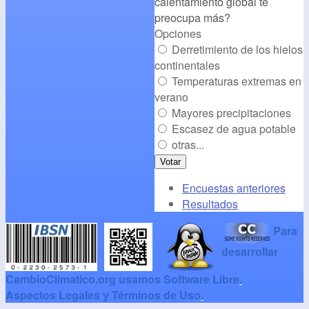
calentamiento global te
preocupa más?
Opciones
Derretimiento de los hielos
continentales
Temperaturas extremas en
verano
Mayores precipitaciones
Escasez de agua potable
otras...
Encuestas anteriores
Resultados
Para
desarrollar
CambioClimatico.org usamos Software Libre
.
Aspectos Legales y Términos de Uso
.