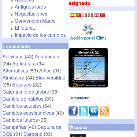
asignado.
Antiguos foros
Negociaciones
Convención Marco
El futuro...
Impacto de los cambios
+ consultado
Activismo
(43)
Adaptación
(34)
Agricultura
(34)
Alternativas
(53)
Ártico
(31)
Atmósfera
(34)
Biodiversidad
(35)
Bosques
(32)
Calentamiento global
(68)
Cambio de hábitos
(39)
En contacto:
Cambios actuales
(64)
Cambios ecosistémicos
(40)
Cambios futuros
(35)
Campañas
(46)
Captura de
ⓔ-books
CO2
(31)
Carbono
(33)