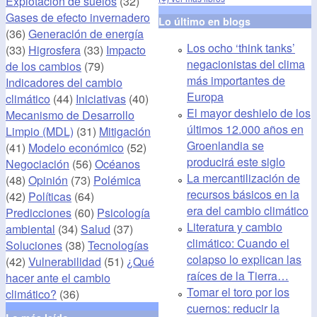
Explotación de suelos
(32)
Gases de efecto invernadero
Lo último en blogs
(36)
Generación de energía
Los ocho ‘think tanks’
(33)
Higrosfera
(33)
Impacto
negacionistas del clima
de los cambios
(79)
más importantes de
Indicadores del cambio
Europa
climático
(44)
Iniciativas
(40)
El mayor deshielo de los
Mecanismo de Desarrollo
últimos 12.000 años en
Limpio (MDL)
(31)
Mitigación
Groenlandia se
(41)
Modelo económico
(52)
producirá este siglo
Negociación
(56)
Océanos
La mercantilización de
(48)
Opinión
(73)
Polémica
recursos básicos en la
(42)
Políticas
(64)
era del cambio climático
Predicciones
(60)
Psicología
Literatura y cambio
ambiental
(34)
Salud
(37)
climático: Cuando el
Soluciones
(38)
Tecnologías
colapso lo explican las
(42)
Vulnerabilidad
(51)
¿Qué
raíces de la Tierra…
hacer ante el cambio
Tomar el toro por los
climático?
(36)
cuernos: reducir la