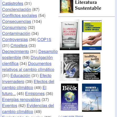
Catástrofes
(31)
Concienciación
(87)
Conflictos sociales
(54)
Consecuencias
(104)
Consumismo
(32)
Contaminación
(34)
Controversias
(36)
COP15
(31)
Criosfera
(33)
Decrecimiento
(31)
Desarrollo
sostenible
(59)
Divulgación
científica
(34)
Documentos
relativos al cambio climático
(31)
Educación
(31)
Efecto
invernadero
(39)
Efectos del
cambio climático
(49)
El
futuro...
(45)
Emisiones
(36)
Energías renovables
(37)
Eventos
(62)
Evidencias del
cambio climático
(49)
(+) ver más libros