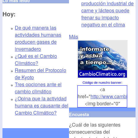
Lo más leído
producción industrial de
carne y lácteos puede
Hoy:
frenar su impacto
negativo en el clima
De qué manera las
actividades humanas
Más
producen gases de
invernadero
¿Qué es el Cambio
Climático?
Resumen del Protocolo
de Kyoto
Código de nuestro banner
:
Tres opciones ante el
<a
cambio climático
href="
http://www.cambioclim
¿Opina que la actividad
<img border="0"
humana es causante del
align="middle"
Cambio Climático?
Encuesta
src="
http://www.cambioclim
¿Cuál de las siguientes
alt="CambioClimatico.org"
consecuencias del
/></a>