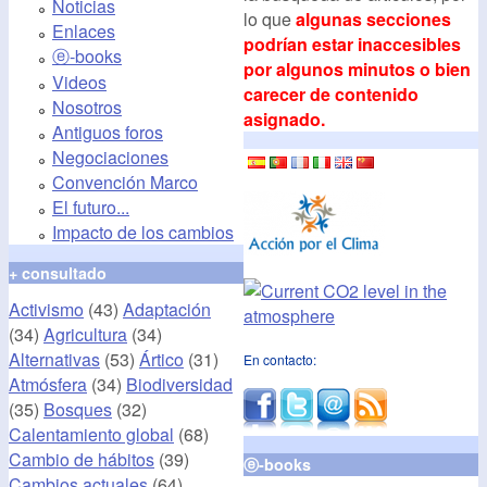
Noticias
lo que
algunas secciones
Enlaces
podrían estar inaccesibles
ⓔ-books
por algunos minutos o bien
Videos
carecer de contenido
Nosotros
asignado.
Antiguos foros
Negociaciones
Convención Marco
El futuro...
Impacto de los cambios
+ consultado
Activismo
(43)
Adaptación
(34)
Agricultura
(34)
Alternativas
(53)
Ártico
(31)
En contacto:
Atmósfera
(34)
Biodiversidad
(35)
Bosques
(32)
Calentamiento global
(68)
Cambio de hábitos
(39)
ⓔ-books
Cambios actuales
(64)