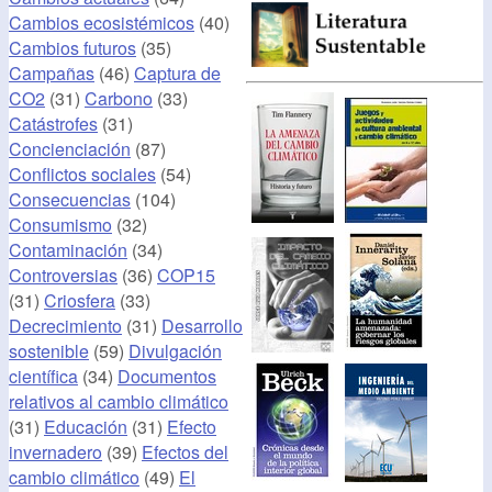
Cambios ecosistémicos
(40)
Cambios futuros
(35)
Campañas
(46)
Captura de
CO2
(31)
Carbono
(33)
Catástrofes
(31)
Concienciación
(87)
Conflictos sociales
(54)
Consecuencias
(104)
Consumismo
(32)
Contaminación
(34)
Controversias
(36)
COP15
(31)
Criosfera
(33)
Decrecimiento
(31)
Desarrollo
sostenible
(59)
Divulgación
científica
(34)
Documentos
relativos al cambio climático
(31)
Educación
(31)
Efecto
invernadero
(39)
Efectos del
cambio climático
(49)
El