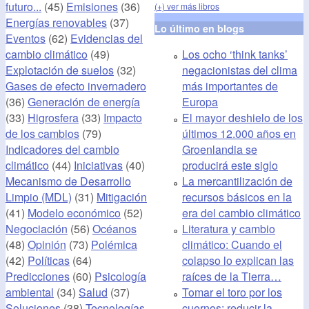
futuro...
(45)
Emisiones
(36)
(+) ver más libros
Energías renovables
(37)
Lo último en blogs
Eventos
(62)
Evidencias del
Los ocho ‘think tanks’
cambio climático
(49)
negacionistas del clima
Explotación de suelos
(32)
más importantes de
Gases de efecto invernadero
Europa
(36)
Generación de energía
El mayor deshielo de los
(33)
Higrosfera
(33)
Impacto
últimos 12.000 años en
de los cambios
(79)
Groenlandia se
Indicadores del cambio
producirá este siglo
climático
(44)
Iniciativas
(40)
La mercantilización de
Mecanismo de Desarrollo
recursos básicos en la
Limpio (MDL)
(31)
Mitigación
era del cambio climático
(41)
Modelo económico
(52)
Literatura y cambio
Negociación
(56)
Océanos
climático: Cuando el
(48)
Opinión
(73)
Polémica
colapso lo explican las
(42)
Políticas
(64)
raíces de la Tierra…
Predicciones
(60)
Psicología
Tomar el toro por los
ambiental
(34)
Salud
(37)
cuernos: reducir la
Soluciones
(38)
Tecnologías