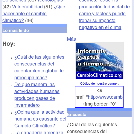
producción industrial de
(42)
Vulnerabilidad
(51)
¿Qué
carne y lácteos puede
hacer ante el cambio
frenar su impacto
climático?
(36)
negativo en el clima
Lo más leído
Más
Hoy:
¿Cuál de las siguientes
consecuencias del
calentamiento global te
preocupa más?
De qué manera las
Código de nuestro banner
:
<a
actividades humanas
href="
http://www.cambioclim
producen gases de
<img border="0"
invernadero
align="middle"
¿Opina que la actividad
Encuesta
src="
http://www.cambioclim
humana es causante del
¿Cuál de las siguientes
alt="CambioClimatico.org"
Cambio Climático?
consecuencias del
/></a>
La ganadería amenaza