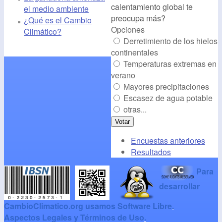
calentamiento global te
el medio ambiente
preocupa más?
¿Qué es el Cambio
Opciones
Climático?
Derretimiento de los hielos
continentales
Temperaturas extremas en
verano
Mayores precipitaciones
Escasez de agua potable
otras...
Encuestas anteriores
Resultados
Para
desarrollar
CambioClimatico.org usamos Software Libre
.
Aspectos Legales y Términos de Uso
.